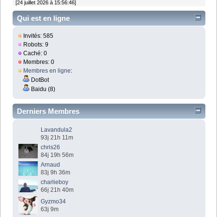
[24 juillet 2026 à 15:56:46]
Qui est en ligne
Invités: 585
Robots: 9
Caché: 0
Membres: 0
Membres en ligne
:
DotBot
Baidu (8)
Derniers Membres
Lavandula2
93j 21h 11m
chris26
84j 19h 56m
Arnaud
83j 9h 36m
charlieboy
66j 21h 40m
Gyzmo34
63j 9m