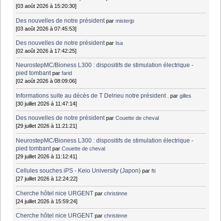
[03 août 2026 à 15:20:30]
Des nouvelles de notre président
par
misterjp
[03 août 2026 à 07:45:53]
Des nouvelles de notre président
par
Isa
[02 août 2026 à 17:42:25]
NeurostepMC/Bioness L300 : dispositifs de stimulation électrique -
pied tombant
par
farid
[02 août 2026 à 08:09:06]
Informations suite au décès de T Delrieu notre président .
par
gilles
[30 juillet 2026 à 11:47:14]
Des nouvelles de notre président
par
Couette de cheval
[29 juillet 2026 à 11:21:21]
NeurostepMC/Bioness L300 : dispositifs de stimulation électrique -
pied tombant
par
Couette de cheval
[29 juillet 2026 à 11:12:41]
Cellules souches iPS - Keio University (Japon)
par
fti
[27 juillet 2026 à 12:24:22]
Cherche hôtel nice URGENT
par
christinne
[24 juillet 2026 à 15:59:24]
Cherche hôtel nice URGENT
par
christinne