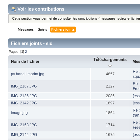
Voir les contributions
Cette section vous permet de consulter les contributions (messages, sujets et fichier
Messages
Sujets
Fichiers joints
Fichiers joints - sid
Pages: [
1
]
2
Téléchargements
Nom de fichier
Mes
Re 
pv handi imprim.jpg
4857
squ
Re :
IMG_2167.JPG
2127
Fre
IMG_2136.JPG
2086
[ess
IMG_2142.JPG
1897
[ess
Re 
image.jpg
1864
tran
Re :
IMG_2163.JPG
1714
Fre
IMG_2144.JPG
1675
[ess