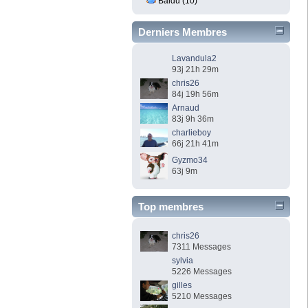
Baidu (10)
Derniers Membres
Lavandula2
93j 21h 29m
chris26
84j 19h 56m
Arnaud
83j 9h 36m
charlieboy
66j 21h 41m
Gyzmo34
63j 9m
Top membres
chris26
7311 Messages
sylvia
5226 Messages
gilles
5210 Messages