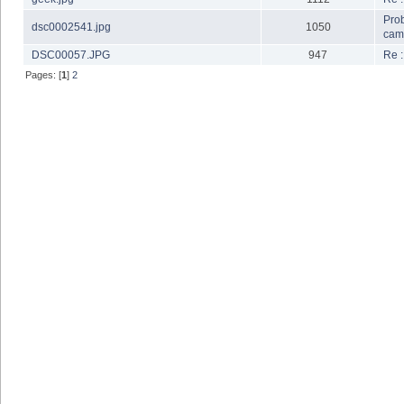
Pro
dsc0002541.jpg
1050
camp
DSC00057.JPG
947
Re :
Pages: [
1
]
2