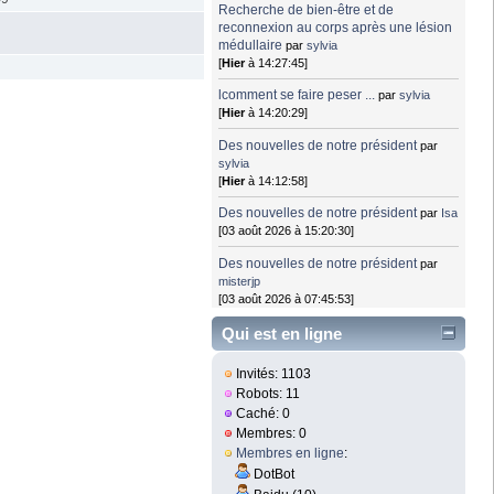
Recherche de bien-être et de
reconnexion au corps après une lésion
médullaire
par
sylvia
[
Hier
à 14:27:45]
lcomment se faire peser ...
par
sylvia
[
Hier
à 14:20:29]
Des nouvelles de notre président
par
sylvia
[
Hier
à 14:12:58]
Des nouvelles de notre président
par
Isa
[03 août 2026 à 15:20:30]
Des nouvelles de notre président
par
misterjp
[03 août 2026 à 07:45:53]
Qui est en ligne
Invités: 1103
Robots: 11
Caché: 0
Membres: 0
Membres en ligne
:
DotBot