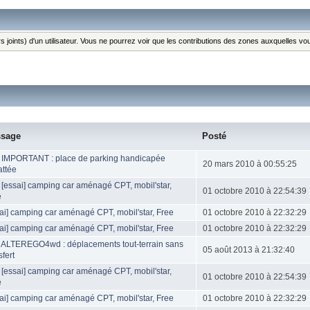
s joints) d'un utilisateur. Vous ne pourrez voir que les contributions des zones auxquelles v
sage
Posté
: IMPORTANT : place de parking handicapée
20 mars 2010 à 00:55:25
attée
 [essai] camping car aménagé CPT, mobil'star,
01 octobre 2010 à 22:54:39
e
ai] camping car aménagé CPT, mobil'star, Free
01 octobre 2010 à 22:32:29
ai] camping car aménagé CPT, mobil'star, Free
01 octobre 2010 à 22:32:29
: ALTEREGO4wd : déplacements tout-terrain sans
05 août 2013 à 21:32:40
sfert
 [essai] camping car aménagé CPT, mobil'star,
01 octobre 2010 à 22:54:39
e
ai] camping car aménagé CPT, mobil'star, Free
01 octobre 2010 à 22:32:29