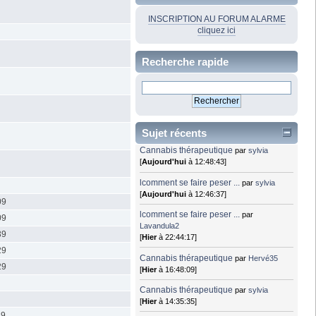
INSCRIPTION AU FORUM ALARME
cliquez ici
Recherche rapide
Sujet récents
Cannabis thérapeutique
par
sylvia
[
Aujourd'hui
à 12:48:43]
lcomment se faire peser ...
par
sylvia
[
Aujourd'hui
à 12:46:37]
09
lcomment se faire peser ...
par
09
Lavandula2
39
[
Hier
à 22:44:17]
29
Cannabis thérapeutique
par
Hervé35
29
[
Hier
à 16:48:09]
Cannabis thérapeutique
par
sylvia
[
Hier
à 14:35:35]
49