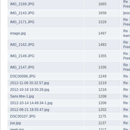
Re :
IMG_2169.JPG
1665
Fre
IMG_2143.JPG
1658
[ess
Re :
IMG_2171.JPG
1529
Fre
Re 
image.jpg
1497
tran
Re :
IMG_2162.JPG
1483
Fre
Re :
IMG_2149.JPG
1355
Fre
Re :
IMG_2147.JPG
1336
Fre
DSC00098.JPG
1249
Re :
2012-11-06 20.32.57.jpg
1219
Re :
2012-10-16 18.50.28.jpg
1218
Re :
Sans titre-1.jpg
1208
Re :
2012-10-14 14.49.34-1.jpg
1206
Re :
2012-08-21 18.55.47.jpg
1202
Re :
DSC00107.JPG
1175
Re :
joe.jpg
1137
Re :
geek.jpg
1112
Re :