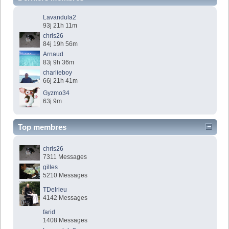
Lavandula2
93j 21h 11m
chris26
84j 19h 56m
Arnaud
83j 9h 36m
charlieboy
66j 21h 41m
Gyzmo34
63j 9m
Top membres
chris26
7311 Messages
gilles
5210 Messages
TDelrieu
4142 Messages
farid
1408 Messages