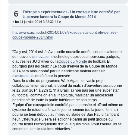
6
Thérapies expérimentales
/
Un exosquelette contrôlé par
la pensée lancera la Coupe du Monde 2014
«
le:
11 janvier 2014 à 22:32:44 »
http://www.gizmodo.fr/2014/01/03/exosquelette-controle-pensee-
coupe-monde-2014.html
"Ca y est, 2014 est là. Avec cette nouvelle année, certains attendent
de nouvelles
innovations
technologiques et de nouveaux gadgets,
d’autres les JO d’Hiver ou la
Coupe du Monde
de football. Et
pourquoi pas les deux ? Le coup d’envoi de la Coupe du Monde
2014 sera ainsi donné par un handicapé moteur dans un
exosquelette
contrôlé par la pensée.
Dans le cadre du programme Walk Again, un vaste projet
collaboratif international, le début du match d’ouverture sera donné
le 12 Juin 2014 à 22h (17h à Brasilia) non pas par une super star
du football comme on en a l’habitude, mais par un adolescent
handicapé de toute la partie inférieure de son corps.
Equipé d’un exosquelette contrôlé par la pensée et offrant même un
système de retour de force, le jeune homme (ou la jeune femme)
pourra se tenir debout, au milieu du stade de Sao Paulo flambant
neuf. L’heureux élu sera sélectionné parmi un petit groupe qui
pourra tester l’exosquelette d’ici quelques mois. Pour l’heure, ils se
contentent de simulations virtuelles."