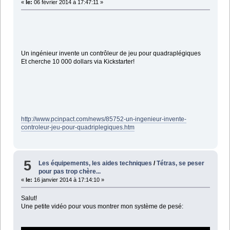
«
le:
06 février 2014 à 17:47:11 »
Un ingénieur invente un contrôleur de jeu pour quadraplégiques
Et cherche 10 000 dollars via Kickstarter!
http://www.pcinpact.com/news/85752-un-ingenieur-invente-
controleur-jeu-pour-quadriplegiques.htm
5
Les équipements, les aides techniques
/
Tétras, se peser
pour pas trop chère...
«
le:
16 janvier 2014 à 17:14:10 »
Salut!
Une petite vidéo pour vous montrer mon système de pesé: