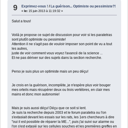
9
Exprimez-vous !
/
La guérison... Optimiste ou pessimiste?!
«
le:
15 juin 2013 à 11:19:32 »
Salut a tous!
Voilà je propose ce sujet de discussion pour voir si les paratetras
sont plutôt optimiste ou pessimiste!
Attention il ne s'agit pas de vouloir imposer son point de vu a tout
les autres,
juste de voir comment vous voyez l'avancé de la science ...
Et ne pas dériver sur des sujets dans la section recherche.
Perso je suis plus un optimiste mais un peu déçu!
Je crois en la guérison, incomplète, je n'espère plus voir bouger
mes orteils mais récupérer deux ou trois vertèbres, en clair mes
mains et donc mon autonomie!
Mais je suis aussi déçu! Déçu que ce soit si lent.
Je suis la recherche depuis 2003 et le forum paratetra ou l'on
s'extasiait devant les essais sur les rats, les 1ers chercheurs à dire
"oui il est possible de réparer la ME...", puis j'ai suivi sur alarme ou
l'on s'est extasié sur les cellules souches et les premières greffes en