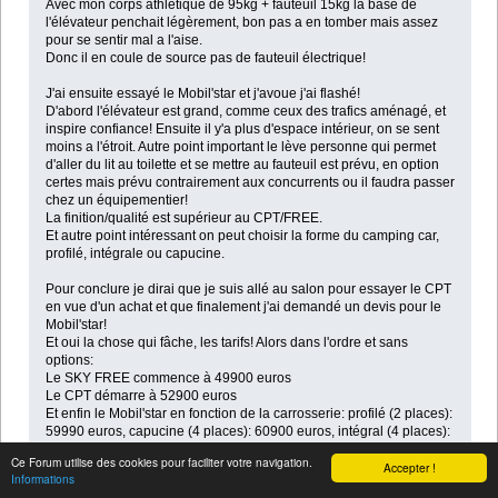
Avec mon corps athlétique de 95kg + fauteuil 15kg la base de
l'élévateur penchait légèrement, bon pas a en tomber mais assez
pour se sentir mal a l'aise.
Donc il en coule de source pas de fauteuil électrique!
J'ai ensuite essayé le Mobil'star et j'avoue j'ai flashé!
D'abord l'élévateur est grand, comme ceux des trafics aménagé, et
inspire confiance! Ensuite il y'a plus d'espace intérieur, on se sent
moins a l'étroit. Autre point important le lève personne qui permet
d'aller du lit au toilette et se mettre au fauteuil est prévu, en option
certes mais prévu contrairement aux concurrents ou il faudra passer
chez un équipementier!
La finition/qualité est supérieur au CPT/FREE.
Et autre point intéressant on peut choisir la forme du camping car,
profilé, intégrale ou capucine.
Pour conclure je dirai que je suis allé au salon pour essayer le CPT
en vue d'un achat et que finalement j'ai demandé un devis pour le
Mobil'star!
Et oui la chose qui fâche, les tarifs! Alors dans l'ordre et sans
options:
Le SKY FREE commence à 49900 euros
Le CPT démarre à 52900 euros
Et enfin le Mobil'star en fonction de la carrosserie: profilé (2 places):
59990 euros, capucine (4 places): 60900 euros, intégral (4 places):
68200 euros
Ce Forum utilise des cookies pour faciliter votre navigation.
Accepter !
Informations
En option commune il y'a le moteur 160cv (contre 130 de base) à