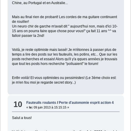
Chine, au Portugal et en Australie...
Mais au final rien de probant! Les cordes de ma guitare continuent
de rouiller!
Un neuro chir de garche m'avait dit " aujourd'hui non, mais d'ici 10-
15 ans on pourra faire qque chose pour vous!" ça fait 11 ans ^^ va
falloir passer la 2nd!
Voilà, je reste optimiste mais lassé! Je m'étonnes à passer plus de
temps a lire des posts sur les fauteuils, les potins, etc... Que sur les
posts recherches et essais! Alors qu'il y'a qques années je trouvais
que tout les posts hors recherche "polluaient" le forum!
Enfin voilà! Et vous optimistes ou pessimistes! (Le 3ème choix est:
je m'en fou moi je regarde secret story...)
10
Fauteuils roulants
/
Perte d'autonomie esprit action 4
«
le:
09 juin 2013 à 15:15:15 »
Salut a tous!