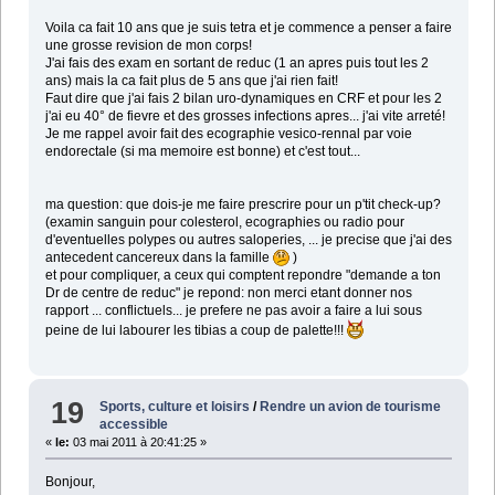
Voila ca fait 10 ans que je suis tetra et je commence a penser a faire
une grosse revision de mon corps!
J'ai fais des exam en sortant de reduc (1 an apres puis tout les 2
ans) mais la ca fait plus de 5 ans que j'ai rien fait!
Faut dire que j'ai fais 2 bilan uro-dynamiques en CRF et pour les 2
j'ai eu 40° de fievre et des grosses infections apres... j'ai vite arreté!
Je me rappel avoir fait des ecographie vesico-rennal par voie
endorectale (si ma memoire est bonne) et c'est tout...
ma question: que dois-je me faire prescrire pour un p'tit check-up?
(examin sanguin pour colesterol, ecographies ou radio pour
d'eventuelles polypes ou autres saloperies, ... je precise que j'ai des
antecedent cancereux dans la famille
)
et pour compliquer, a ceux qui comptent repondre "demande a ton
Dr de centre de reduc" je repond: non merci etant donner nos
rapport ... conflictuels... je prefere ne pas avoir a faire a lui sous
peine de lui labourer les tibias a coup de palette!!!
19
Sports, culture et loisirs
/
Rendre un avion de tourisme
accessible
«
le:
03 mai 2011 à 20:41:25 »
Bonjour,