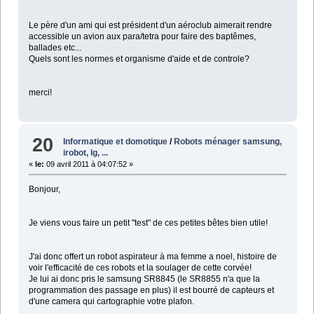
Le père d'un ami qui est président d'un aéroclub aimerait rendre
accessible un avion aux para/tetra pour faire des baptêmes,
ballades etc...
Quels sont les normes et organisme d'aide et de controle?
merci!
20
Informatique et domotique
/
Robots ménager samsung,
irobot, lg, ...
«
le:
09 avril 2011 à 04:07:52 »
Bonjour,
Je viens vous faire un petit "test" de ces petites bêtes bien utile!
J'ai donc offert un robot aspirateur à ma femme a noel, histoire de
voir l'efficacité de ces robots et la soulager de cette corvée!
Je lui ai donc pris le samsung SR8845 (le SR8855 n'a que la
programmation des passage en plus) il est bourré de capteurs et
d'une camera qui cartographie votre plafon.