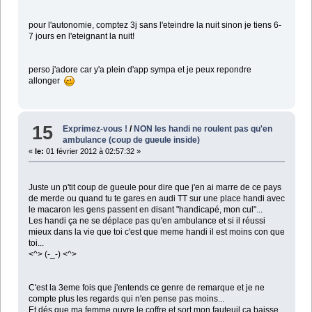
pour l'autonomie, comptez 3j sans l'eteindre la nuit sinon je tiens 6-
7 jours en l'eteignant la nuit!
perso j'adore car y'a plein d'app sympa et je peux repondre
allonger
15
Exprimez-vous !
/
NON les handi ne roulent pas qu'en
ambulance (coup de gueule inside)
«
le:
01 février 2012 à 02:57:32 »
Juste un p'tit coup de gueule pour dire que j'en ai marre de ce pays
de merde ou quand tu te gares en audi TT sur une place handi avec
le macaron les gens passent en disant "handicapé, mon cul"...
Les handi ça ne se déplace pas qu'en ambulance et si il réussi
mieux dans la vie que toi c'est que meme handi il est moins con que
toi...
<^> (-_-) <^>
C'est la 3eme fois que j'entends ce genre de remarque et je ne
compte plus les regards qui n'en pense pas moins...
Et dés que ma femme ouvre le coffre et sort mon fauteuil ca baisse