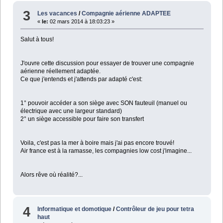
3
Les vacances
/
Compagnie aérienne ADAPTEE
«
le:
02 mars 2014 à 18:03:23 »
Salut à tous!
J'ouvre cette discussion pour essayer de trouver une compagnie
aérienne réellement adaptée.
Ce que j'entends et j'attends par adapté c'est:
1° pouvoir accéder a son siège avec SON fauteuil (manuel ou
électrique avec une largeur standard)
2° un siège accessible pour faire son transfert
Voila, c'est pas la mer à boire mais j'ai pas encore trouvé!
Air france est à la ramasse, les compagnies low cost j'imagine...
Alors rêve où réalité?...
4
Informatique et domotique
/
Contrôleur de jeu pour tetra
haut