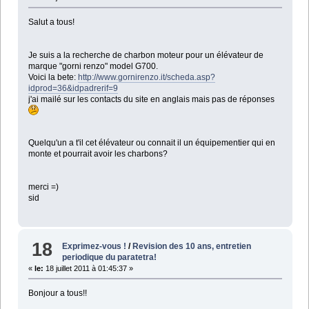
Salut a tous!
Je suis a la recherche de charbon moteur pour un élévateur de
marque "gorni renzo" model G700.
Voici la bete:
http://www.gornirenzo.it/scheda.asp?
idprod=36&idpadrerif=9
j'ai mailé sur les contacts du site en anglais mais pas de réponses
Quelqu'un a t'il cet élévateur ou connait il un équipementier qui en
monte et pourrait avoir les charbons?
merci =)
sid
18
Exprimez-vous !
/
Revision des 10 ans, entretien
periodique du paratetra!
«
le:
18 juillet 2011 à 01:45:37 »
Bonjour a tous!!