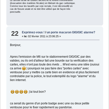
Le tartrate acide de sodium déclenche le réflexe d’exonération
(évacuation des matières fécales) en libérant du gaz carbonique.
Comme tous les laxatifs par voie rectale, il est déconseillé en
cas de fissure anale et ne doit être utilisé que de façon très
ponctuelle.
22
Exprimez-vous !
/
un porte macaron GIG/GIC alarme?
«
le:
02 février 2011 à 23:06:25 »
Bonjour,
Apres l'emission de M6 sur le stationnement GIG/GIC par des
valides, ou ils ont d'ailleur fait une bourde sur la verification des
cartes, elles n'ont pas toute des rivets ... M'est venu une idée (ouioui
ca arrive
) pourquoi ne pas faire des "portes cartes" avec
ventouse pour y mettre ca carte bien en evidence et plus facilement
controlable par la police, le tout estempillé du logo "alarme" et du
lien internet.
j'ai tout bon?
ca serait du genre d'un porte badge avec une ou deux petite
ventouse pour le fixer rapidement au parebrise.