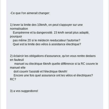
-Ce que l'on aimerait changer:
1) lever la limite des 10km/h, on peut s'appuyer sur une
normalisation
Européenne et la dangerosité. 15 km/h serait plus adapté,
pourquoi
pas même 20 si le médecin reeducateur l'autorise?
Quel est la limite des vélos à assistance électrique?
2) éclaircir les obligations d'assurance, qu'on vous rentre dedans
en fauteuil
manuel ou électrique 6km/h quelle différence si la RC couvre le
manuel elle
doit couvrir l'assisté et l'électrique 6km/h!
Encore une fois quel assurance ont les vélos el électriques?
RC?
3) a vos suggestions!