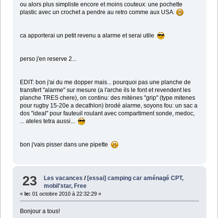
ou alors plus simpliste encore et moins couteux: une pochette
plastic avec un crochet a pendre au retro comme aux USA.
ca apporterai un petit revenu a alarme et serai utile
perso j'en reserve 2...
EDIT: bon j'ai du me dopper mais... pourquoi pas une planche de
transfert "alarme" sur mesure (a l'arche ils le font et revendent les
planche TRES chere), on continu: des mitènes "grip" (type mitenes
pour rugby 15-20e a decathlon) brodé alarme, soyons fou: un sac a
dos "ideal" pour fauteuil roulant avec compartiment sonde, medoc,
... ateles tetra aussi...
bon j'vais pisser dans une pipette
23
Les vacances
/
[essai] camping car aménagé CPT,
mobil'star, Free
«
le:
01 octobre 2010 à 22:32:29 »
Bonjour a tous!