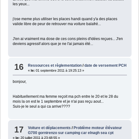
les yeux...
j'ose meme plus utiliser les places handi quand y'a des places
valide libre de peur de retrouver ma voiture balafré...
J'en ai vraiment ma dose de ces cons pleins d'idées reçues... J'en
deviens agressif alors que je ne l'ai jamais été...
16
Ressources et règlementation
/
date de versement PCH
«
le:
01 septembre 2011 à 19:25:13 »
bonjour,
Habituellement ma femme reçoit ma pch entre le 20 et le 28 du
mois la on est le 1 septembre et je n'ai pas reçu aout...
Suis-je le seul a qui ca arrive????
17
Voiture et déplacements
/
Problème moteur élévateur
G700 gornirenzo sur camping car elnagh sea cpt
«
le:
20 juillet 2011 à 23:48:55 »