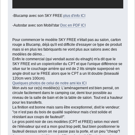
-Blucamp avec son SKY FREE
plus d'info ICI
-Autostar avec son Mobil'star
Doc en PDF ICI
Pour commencer le modèle SKY FREE n'était pas au salon, carton
rouge a Blucamp, déjà qu'il est difficile d'essayer ce type de produit
mais si en plus les fabriquants ne vont plus aux salons avec des
modèles de démo...
Enfin le commercial (qui vendait aussi du elnagh) m'a dit que le
SKY FREE est un copier/coller du CPT et que l'unique différence se
situe sur le couchage arrière qui est de 2 lits simple superposé en
angle droit sur le FREE alors que le CPT a un lit double (biseauté
120cm vers 100cm).
Quelques photos de celui de notre ami kix ICI
Mon avis sur ce(s) modèle(s): L'aménagement est bien pensé, on
circule facilement dans le camping car, demi tour possible au
niveau de la salle de bain et de la table de salon. Tout est a hauteur
pour les transferts.
La finition est bonne mais sans être exceptionnel, dixit le vendeur:
"ce n’est pas du bois de qualité supérieur mais c'est solide et
résistant aux coups de fauteuil!".
Le gros point noir de ces modèles (CPT et FREE) selon moi vient
de l'élévateur qui est a mon gout trop petit, faut bien positionner le
fauteuil dessus sinon on ne passe pas la porte, et un peu "cheap"!