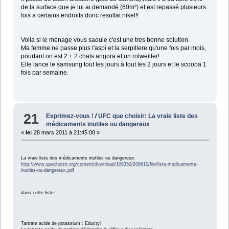
de la surface que je lui ai demandé (60m²) et est repassé plusieurs
fois a certains endroits donc resultat nikel!!
Voila si le ménage vous saoule c'est une tres bonne solution.
Ma femme ne passe plus l'aspi et la serpillere qu'une fois par mois,
pourtant on est 2 + 2 chats angora et un rotweiller!
Elle lance le samsung tout les jours à tout les 2 jours et le scooba 1
fois par semaine.
21
Exprimez-vous !
/
UFC que choisir: La vraie liste des
médicaments inutiles ou dangereux
«
le:
28 mars 2011 à 21:45:08 »
La vraie liste des médicaments inutiles ou dangereux:
http://www.quechoisir.org/content/download/106352/939610/file/liste-medicaments-
inutiles-ou-dangereux.pdf
dans cette liste:
Tartrate acide de potassium : Eductyl