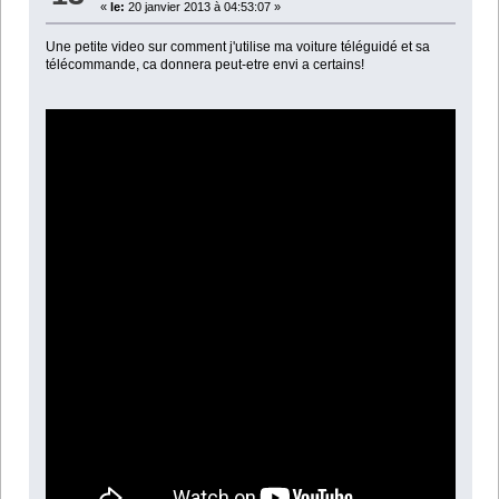
«
le:
20 janvier 2013 à 04:53:07 »
Une petite video sur comment j'utilise ma voiture téléguidé et sa
télécommande, ca donnera peut-etre envi a certains!