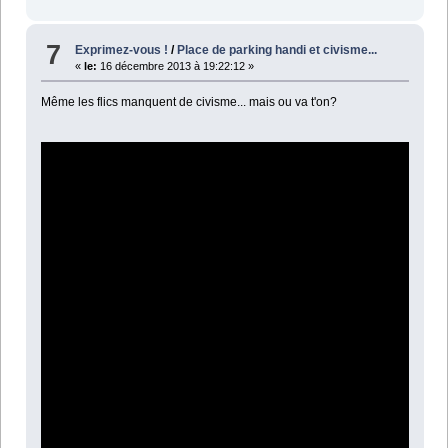
7
Exprimez-vous !
/
Place de parking handi et civisme...
«
le:
16 décembre 2013 à 19:22:12 »
Même les flics manquent de civisme... mais ou va t'on?