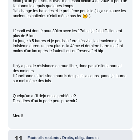
Voilà j'ai un petit soucis avec mon esprit action 4 de 2006, il perd de
l'autonomie depuis quelques temps.
J'ai changé les batteries et le problème persiste (si ça se trouve les
anciennes batteries n'était même pas hs
)
L'esprit est donné pour 30km avec les 17ah et je fait difficilement
plus de 5 km...
La jauge à 5 barres et je perds la 1ère très vite, la deuxième et la
troisième durent un peu plus et la 4ème et dernière barre me font
moins d'un km après le fauteuil est en "réserve" et bip.
Il n'y a pas de résistance en roue libre, donc pas d'effort anormal
des moteurs.
Il fonctionne nickel sinon hormis des petits a coups quand je tourne
sur moi même des fois.
Quelqu'un a t'il déjà eu ce problème?
Des idées d'où la perte peut provenir?
Merci!
11
Fauteuils roulants
/
Droits, obligations et