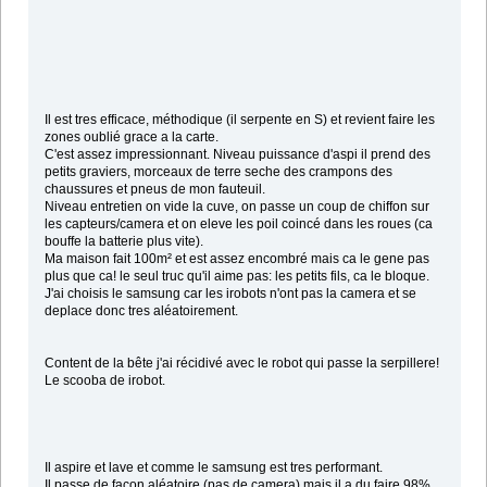
Il est tres efficace, méthodique (il serpente en S) et revient faire les
zones oublié grace a la carte.
C'est assez impressionnant. Niveau puissance d'aspi il prend des
petits graviers, morceaux de terre seche des crampons des
chaussures et pneus de mon fauteuil.
Niveau entretien on vide la cuve, on passe un coup de chiffon sur
les capteurs/camera et on eleve les poil coincé dans les roues (ca
bouffe la batterie plus vite).
Ma maison fait 100m² et est assez encombré mais ca le gene pas
plus que ca! le seul truc qu'il aime pas: les petits fils, ca le bloque.
J'ai choisis le samsung car les irobots n'ont pas la camera et se
deplace donc tres aléatoirement.
Content de la bête j'ai récidivé avec le robot qui passe la serpillere!
Le scooba de irobot.
Il aspire et lave et comme le samsung est tres performant.
Il passe de facon aléatoire (pas de camera) mais il a du faire 98%