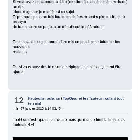
Si vous avez des apports à faire (en citant les articles et leurs dates)
ou des
idées à ajouter je modifierai ce sujet.
Et pourquoi pas une fois toutes nos idées misent à plat et structuré
essayer
de transmettre se projet à un député qui le défendrait!
En tout cas ce sujet pourrait être mis en post it pour informer les
nouveaux
roulants!
Ps: si vous avez des info sur la belgique et la suisse ça peut être
ajouté!
12
Fauteuils roulants
/
TopGear et les fauteuil roulant tout
terrain!
«
le:
27 janvier 2013 à 14:03:43 »
TopGear s'est tapé un p'tit délire mais qui montre bien la limite des
fauteuils 4x4!