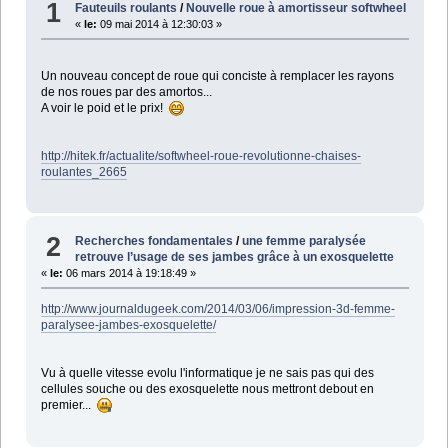
1
Fauteuils roulants
/
Nouvelle roue à amortisseur softwheel
«
le:
09 mai 2014 à 12:30:03 »
Un nouveau concept de roue qui conciste à remplacer les rayons
de nos roues par des amortos...
A voir le poid et le prix!
http://hitek.fr/actualite/softwheel-roue-revolutionne-chaises-
roulantes_2665
2
Recherches fondamentales
/
une femme paralysée
retrouve l’usage de ses jambes grâce à un exosquelette
«
le:
06 mars 2014 à 19:18:49 »
http://www.journaldugeek.com/2014/03/06/impression-3d-femme-
paralysee-jambes-exosquelette/
Vu à quelle vitesse evolu l'informatique je ne sais pas qui des
cellules souche ou des exosquelette nous mettront debout en
premier...