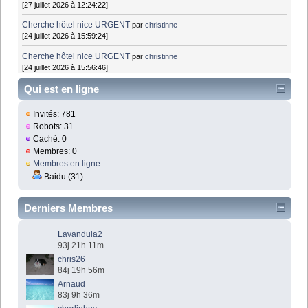
[27 juillet 2026 à 12:24:22]
Cherche hôtel nice URGENT
par
christinne
[24 juillet 2026 à 15:59:24]
Cherche hôtel nice URGENT
par
christinne
[24 juillet 2026 à 15:56:46]
Qui est en ligne
Invités: 781
Robots: 31
Caché: 0
Membres: 0
Membres en ligne
:
Baidu (31)
Derniers Membres
Lavandula2
93j 21h 11m
chris26
84j 19h 56m
Arnaud
83j 9h 36m