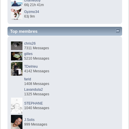
charlieboy
66j 21h 41m
Gyzmo34
63j 9m
Top membres
chris26
7311 Messages
gilles
5210 Messages
TDelrieu
4142 Messages
farid
1408 Messages
Lavandula2
1325 Messages
STEPHANE
1040 Messages
J.Solis
999 Messages