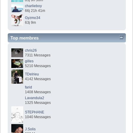
83j 9h 36m
charlieboy
66j 21h 41m
Gyzmo34
63j 9m
Top membres
chris26
7311 Messages
gilles
5210 Messages
TDelrieu
4142 Messages
farid
1408 Messages
Lavandula2
1325 Messages
STEPHANE
1040 Messages
J.Solis