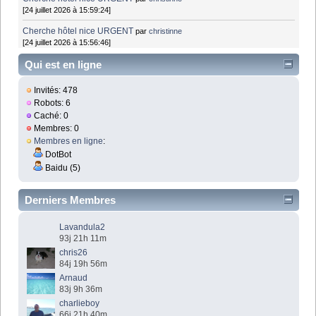
[24 juillet 2026 à 15:59:24]
Cherche hôtel nice URGENT
par
christinne
[24 juillet 2026 à 15:56:46]
Qui est en ligne
Invités: 478
Robots: 6
Caché: 0
Membres: 0
Membres en ligne
:
DotBot
Baidu (5)
Derniers Membres
Lavandula2
93j 21h 11m
chris26
84j 19h 56m
Arnaud
83j 9h 36m
charlieboy
66j 21h 40m