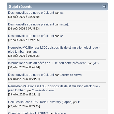
Sujet récents
Des nouvelles de notre président
par
Isa
[03 août 2026 à 15:20:30]
Des nouvelles de notre président
par
misterjp
[03 août 2026 à 07:45:53]
Des nouvelles de notre président
par
Isa
[02 août 2026 à 17:42:25]
NeurostepMC/Bioness L300 : dispositifs de stimulation électrique -
pied tombant
par
farid
[02 août 2026 à 08:09:06]
Informations suite au décès de T Delrieu notre président .
par
gilles
[30 juillet 2026 à 11:47:14]
Des nouvelles de notre président
par
Couette de cheval
[29 juillet 2026 à 11:21:21]
NeurostepMC/Bioness L300 : dispositifs de stimulation électrique -
pied tombant
par
Couette de cheval
[29 juillet 2026 à 11:12:41]
Cellules souches iPS - Keio University (Japon)
par
fti
[27 juillet 2026 à 12:24:22]
Cherche hôtel nice URGENT
par
christinne