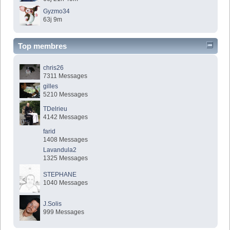
Gyzmo34
63j 9m
Top membres
chris26
7311 Messages
gilles
5210 Messages
TDelrieu
4142 Messages
farid
1408 Messages
Lavandula2
1325 Messages
STEPHANE
1040 Messages
J.Solis
999 Messages