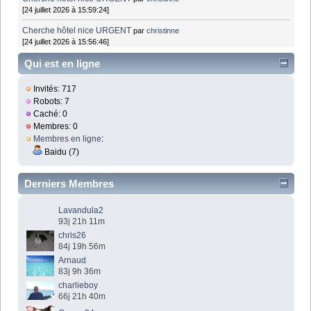
[24 juillet 2026 à 15:59:24]
Cherche hôtel nice URGENT
par
christinne
[24 juillet 2026 à 15:56:46]
Qui est en ligne
Invités: 717
Robots: 7
Caché: 0
Membres: 0
Membres en ligne
:
Baidu (7)
Derniers Membres
Lavandula2
93j 21h 11m
chris26
84j 19h 56m
Arnaud
83j 9h 36m
charlieboy
66j 21h 40m