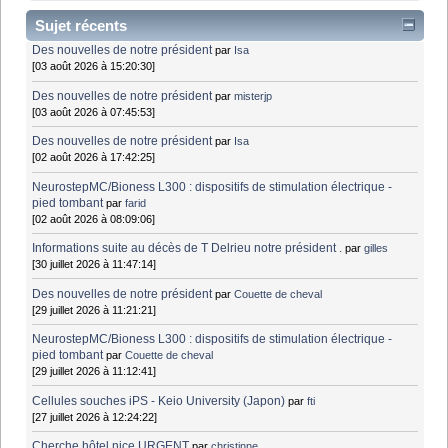
Sujet récents
Des nouvelles de notre président
par
Isa
[03 août 2026 à 15:20:30]
Des nouvelles de notre président
par
misterjp
[03 août 2026 à 07:45:53]
Des nouvelles de notre président
par
Isa
[02 août 2026 à 17:42:25]
NeurostepMC/Bioness L300 : dispositifs de stimulation électrique -
pied tombant
par
farid
[02 août 2026 à 08:09:06]
Informations suite au décès de T Delrieu notre président .
par
gilles
[30 juillet 2026 à 11:47:14]
Des nouvelles de notre président
par
Couette de cheval
[29 juillet 2026 à 11:21:21]
NeurostepMC/Bioness L300 : dispositifs de stimulation électrique -
pied tombant
par
Couette de cheval
[29 juillet 2026 à 11:12:41]
Cellules souches iPS - Keio University (Japon)
par
fti
[27 juillet 2026 à 12:24:22]
Cherche hôtel nice URGENT
par
christinne