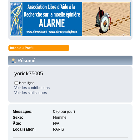
Infos du Profil
Résumé
yorick75005 
Hors ligne
Voir les contributions
Voir les statistiques
Messages:
0 (0 par jour)
Sexe:
Homme
Âge:
N/A
Localisation:
PARIS