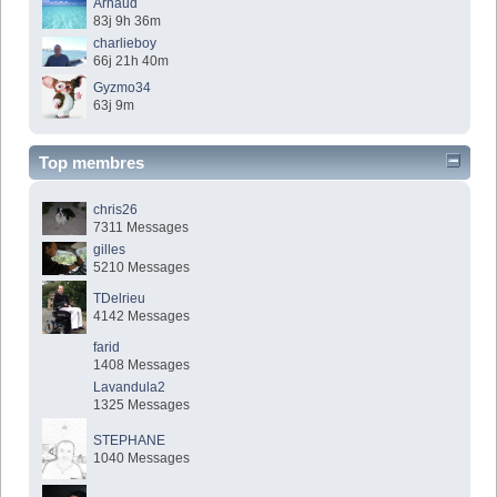
Arnaud
83j 9h 36m
charlieboy
66j 21h 40m
Gyzmo34
63j 9m
Top membres
chris26
7311 Messages
gilles
5210 Messages
TDelrieu
4142 Messages
farid
1408 Messages
Lavandula2
1325 Messages
STEPHANE
1040 Messages