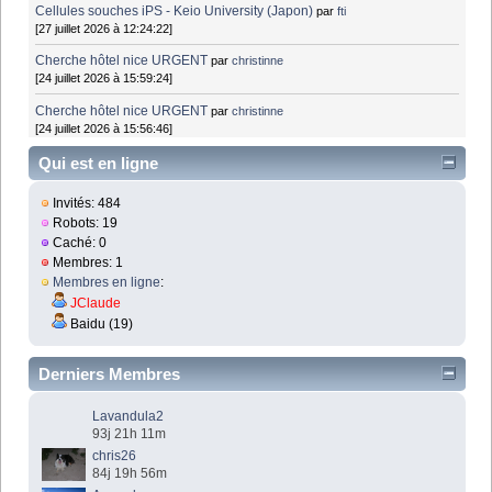
Cellules souches iPS - Keio University (Japon)
par
fti
[27 juillet 2026 à 12:24:22]
Cherche hôtel nice URGENT
par
christinne
[24 juillet 2026 à 15:59:24]
Cherche hôtel nice URGENT
par
christinne
[24 juillet 2026 à 15:56:46]
Qui est en ligne
Invités: 484
Robots: 19
Caché: 0
Membres: 1
Membres en ligne
:
JClaude
Baidu (19)
Derniers Membres
Lavandula2
93j 21h 11m
chris26
84j 19h 56m