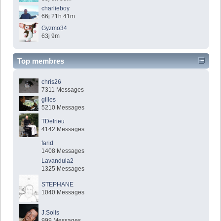
charlieboy
66j 21h 41m
Gyzmo34
63j 9m
Top membres
chris26
7311 Messages
gilles
5210 Messages
TDelrieu
4142 Messages
farid
1408 Messages
Lavandula2
1325 Messages
STEPHANE
1040 Messages
J.Solis
999 Messages