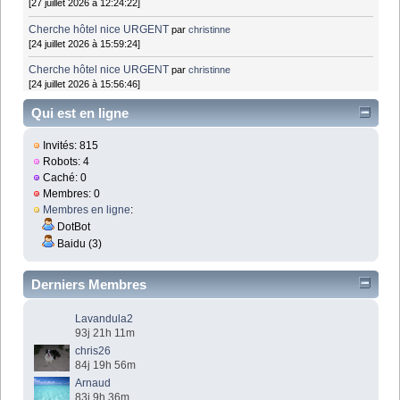
[27 juillet 2026 à 12:24:22]
Cherche hôtel nice URGENT
par
christinne
[24 juillet 2026 à 15:59:24]
Cherche hôtel nice URGENT
par
christinne
[24 juillet 2026 à 15:56:46]
Qui est en ligne
Invités: 815
Robots: 4
Caché: 0
Membres: 0
Membres en ligne
:
DotBot
Baidu (3)
Derniers Membres
Lavandula2
93j 21h 11m
chris26
84j 19h 56m
Arnaud
83j 9h 36m