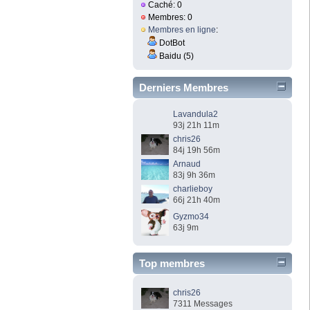
Caché: 0
Membres: 0
Membres en ligne
:
DotBot
Baidu (5)
Derniers Membres
Lavandula2
93j 21h 11m
chris26
84j 19h 56m
Arnaud
83j 9h 36m
charlieboy
66j 21h 40m
Gyzmo34
63j 9m
Top membres
chris26
7311 Messages