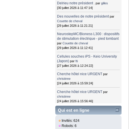
Delrieu notre président .
par
gilles
[30 juillet 2026 à 11:47:14]
Des nouvelles de notre président
par
Couette de cheval
[29 juillet 2026 à 11:21:21]
NeurostepMC/Bioness L300 : dispositifs
de stimulation électrique - pied tombant
par
Couette de cheval
[29 juillet 2026 à 11:12:41]
Cellules souches iPS - Keio University
(Japon)
par
fti
[27 juillet 2026 à 12:24:22]
Cherche hôtel nice URGENT
par
christinne
[24 juillet 2026 à 15:59:24]
Cherche hôtel nice URGENT
par
christinne
[24 juillet 2026 à 15:56:46]
Qui est en ligne
Invités: 624
Robots: 6