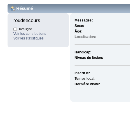
Résumé
roudsecours 
Messages:
Sexe:
Hors ligne
Âge:
Voir les contributions
Localisation:
Voir les statistiques
Handicap:
Niveau de lésion:
Inscrit le:
Temps local:
Dernière visite: