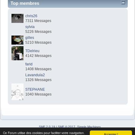
Top membres
chris26
7311 Messages
sylvia
5226 Messages
gilles
5210 Messages
TDelrieu
4142 Messages
farid
1408 Messages
Lavandula2
1326 Messages
STEPHANE
1040 Messages
SMF 2.0.19
|
SMF © 2017
,
Simple Machines
Simple Audio Video Embedder
Ce Forum utilise des cookies pour faciliter votre navigation.
Accepter !