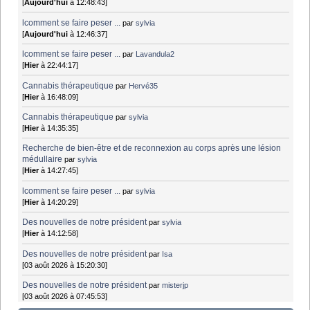
[
Aujourd'hui
à 12:48:43]
lcomment se faire peser ...
par
sylvia
[
Aujourd'hui
à 12:46:37]
lcomment se faire peser ...
par
Lavandula2
[
Hier
à 22:44:17]
Cannabis thérapeutique
par
Hervé35
[
Hier
à 16:48:09]
Cannabis thérapeutique
par
sylvia
[
Hier
à 14:35:35]
Recherche de bien-être et de reconnexion au corps après une lésion
médullaire
par
sylvia
[
Hier
à 14:27:45]
lcomment se faire peser ...
par
sylvia
[
Hier
à 14:20:29]
Des nouvelles de notre président
par
sylvia
[
Hier
à 14:12:58]
Des nouvelles de notre président
par
Isa
[03 août 2026 à 15:20:30]
Des nouvelles de notre président
par
misterjp
[03 août 2026 à 07:45:53]