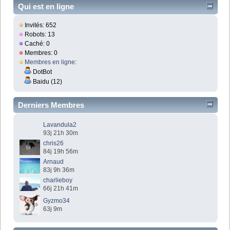
Qui est en ligne
Invités: 652
Robots: 13
Caché: 0
Membres: 0
Membres en ligne
:
DotBot
Baidu (12)
Derniers Membres
Lavandula2
93j 21h 30m
chris26
84j 19h 56m
Arnaud
83j 9h 36m
charlieboy
66j 21h 41m
Gyzmo34
63j 9m