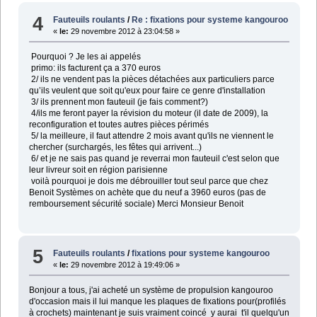
4
Fauteuils roulants
/
Re : fixations pour systeme kangouroo
«
le:
29 novembre 2012 à 23:04:58 »
Pourquoi ? Je les ai appelés
primo: ils facturent ça a 370 euros
2/ ils ne vendent pas la pièces détachées aux particuliers parce
qu’ils veulent que soit qu'eux pour faire ce genre d'installation
3/ ils prennent mon fauteuil (je fais comment?)
4/ils me feront payer la révision du moteur (il date de 2009), la
reconfiguration et toutes autres pièces périmés
5/ la meilleure, il faut attendre 2 mois avant qu'ils ne viennent le
chercher (surchargés, les fêtes qui arrivent...)
6/ et je ne sais pas quand je reverrai mon fauteuil c'est selon que
leur livreur soit en région parisienne
voilà pourquoi je dois me débrouiller tout seul parce que chez
Benoit Systèmes on achète que du neuf a 3960 euros (pas de
remboursement sécurité sociale) Merci Monsieur Benoit
5
Fauteuils roulants
/
fixations pour systeme kangouroo
«
le:
29 novembre 2012 à 19:49:06 »
Bonjour a tous, j'ai acheté un système de propulsion kangouroo
d'occasion mais il lui manque les plaques de fixations pour(profilés
à crochets) maintenant je suis vraiment coincé y aurai t'il quelqu'un