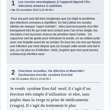
1
Les vessies neurologiques & l'appareil digestif
/
Re :
infections urinaires à repétition
«
le:
29 novembre 2013 à 22:44:49 »
Pour ma part cela fait bien longtemps que j'ai réglé le problème
des infections urinaires a répétition. En fait j'utilise les sondes
stériles de marque "vapro hollister", elles sont recouverte d'un film
transparent très fin qui évite tout contact avec l'air et les doigts, les
microbes n'ont aucunes chance de pénétrer dans l'urètre . Un
capuchon sert de guide pour introduire la sonde, on se nettoie juste
avec une lingette avant de se sonder. En tous les cas moi qui faisais
une infection par mois depuis que j'ai essayé cette sonde cela fait 4
ans, je n'ai plus eu d’infection. Voilà, j'espère que mon post servira
a beaucoup d'entres vous
2
Fonctions sexuelles, Vie affective et Maternité
/
Dysfonction érectile. système ErecAid
«
le:
03 octobre 2013 à 13:42:55 »
Je vends système ErecAid neuf; il s’agit d’un
érecteur très simple d’utilisation et sûre, sans
piqûre dans la verge ni prise de médicaments
(viagra). Il s’agit du traitement le plus