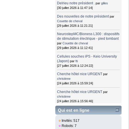
Delrieu notre président .
par
gilles
[30 juillet 2026 à 11:47:14]
Des nouvelles de notre président
par
Couette de cheval
[29 juillet 2026 à 11:21:21]
NeurostepMC/Bioness L300 : dispositifs
de stimulation électrique - pied tombant
par
Couette de cheval
[29 juillet 2026 à 11:12:41]
Cellules souches iPS - Keio University
(Japon)
par
fti
[27 juillet 2026 à 12:24:22]
Cherche hôtel nice URGENT
par
christinne
[24 juillet 2026 à 15:59:24]
Cherche hôtel nice URGENT
par
christinne
[24 juillet 2026 à 15:56:46]
Qui est en ligne
Invités: 517
Robots: 7