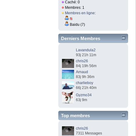
Caché: 0
Membres: 1
Membres en ligne
:
fti
Baidu (7)
Derniers Membres
Lavandula2
93j 21h 11m
chris26
84j 19h 56m
Arnaud
83j 9h 36m
charlieboy
66j 21h 40m
Gyzmo34
63j 9m
Top membres
chris26
7311 Messages