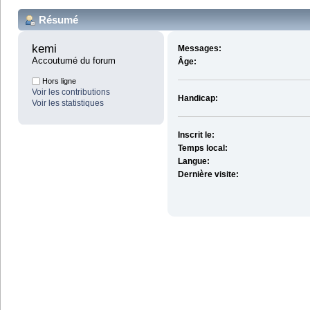
Résumé
kemi 
Messages:
Accoutumé du forum
Âge:
Hors ligne
Voir les contributions
Handicap:
Voir les statistiques
Inscrit le:
Temps local:
Langue:
Dernière visite: