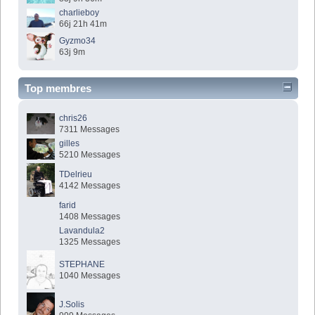
charlieboy
66j 21h 41m
Gyzmo34
63j 9m
Top membres
chris26
7311 Messages
gilles
5210 Messages
TDelrieu
4142 Messages
farid
1408 Messages
Lavandula2
1325 Messages
STEPHANE
1040 Messages
J.Solis