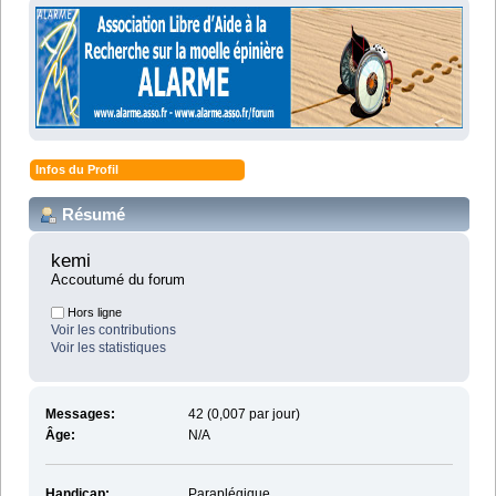
Infos du Profil
Résumé
kemi 
Accoutumé du forum
Hors ligne
Voir les contributions
Voir les statistiques
Messages:
42 (0,007 par jour)
Âge:
N/A
Handicap:
Paraplégique