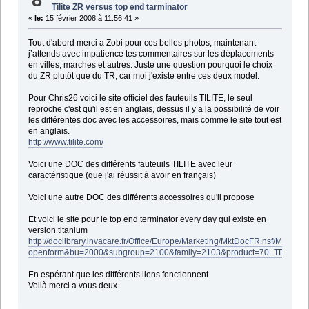
Tilite ZR versus top end tarminator
«
le:
15 février 2008 à 11:56:41 »
Tout d'abord merci a Zobi pour ces belles photos, maintenant
j’attends avec impatience tes commentaires sur les déplacements
en villes, marches et autres. Juste une question pourquoi le choix
du ZR plutôt que du TR, car moi j'existe entre ces deux model.
Pour Chris26 voici le site officiel des fauteuils TILITE, le seul
reproche c'est qu'il est en anglais, dessus il y a la possibilité de voir
les différentes doc avec les accessoires, mais comme le site tout est
en anglais.
http://www.tilite.com/
Voici une DOC des différents fauteuils TILITE avec leur
caractéristique (que j'ai réussit à avoir en français)
Voici une autre DOC des différents accessoires qu'il propose
Et voici le site pour le top end terminator every day qui existe en
version titanium
http://doclibrary.invacare.fr/Office/Europe/Marketing/MktDocFR.nsf/MListe
openform&bu=2000&subgroup=2100&family=2103&product=70_TER
En espérant que les différents liens fonctionnent
Voilà merci a vous deux.