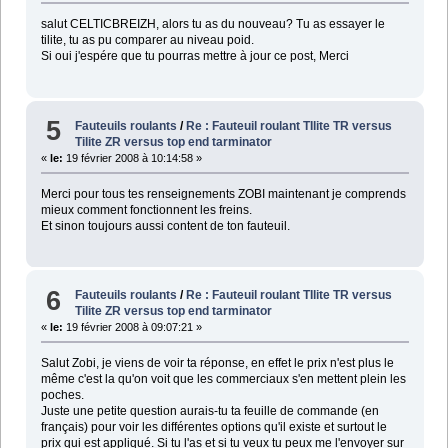
salut CELTICBREIZH, alors tu as du nouveau? Tu as essayer le
tilite, tu as pu comparer au niveau poid.
Si oui j'espére que tu pourras mettre à jour ce post, Merci
5
Fauteuils roulants
/
Re : Fauteuil roulant TIlite TR versus
Tilite ZR versus top end tarminator
«
le:
19 février 2008 à 10:14:58 »
Merci pour tous tes renseignements ZOBI maintenant je comprends
mieux comment fonctionnent les freins.
Et sinon toujours aussi content de ton fauteuil.
6
Fauteuils roulants
/
Re : Fauteuil roulant TIlite TR versus
Tilite ZR versus top end tarminator
«
le:
19 février 2008 à 09:07:21 »
Salut Zobi, je viens de voir ta réponse, en effet le prix n'est plus le
même c'est la qu'on voit que les commerciaux s'en mettent plein les
poches.
Juste une petite question aurais-tu ta feuille de commande (en
français) pour voir les différentes options qu'il existe et surtout le
prix qui est appliqué. Si tu l'as et si tu veux tu peux me l'envoyer sur