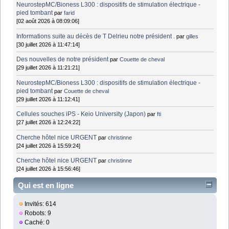
NeurostepMC/Bioness L300 : dispositifs de stimulation électrique -
pied tombant
par
farid
[02 août 2026 à 08:09:06]
Informations suite au décès de T Delrieu notre président .
par
gilles
[30 juillet 2026 à 11:47:14]
Des nouvelles de notre président
par
Couette de cheval
[29 juillet 2026 à 11:21:21]
NeurostepMC/Bioness L300 : dispositifs de stimulation électrique -
pied tombant
par
Couette de cheval
[29 juillet 2026 à 11:12:41]
Cellules souches iPS - Keio University (Japon)
par
fti
[27 juillet 2026 à 12:24:22]
Cherche hôtel nice URGENT
par
christinne
[24 juillet 2026 à 15:59:24]
Cherche hôtel nice URGENT
par
christinne
[24 juillet 2026 à 15:56:46]
Qui est en ligne
Invités: 614
Robots: 9
Caché: 0