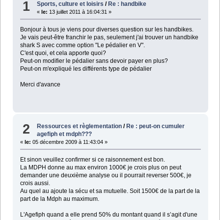
1
Sports, culture et loisirs
/
Re : handbike
«
le:
13 juillet 2011 à 16:04:31 »
Bonjour à tous je viens pour diverses question sur les handbikes.
Je vais peut-être franchir le pas, seulement j'ai trouver un handbike
shark S avec comme option "Le pédalier en V".
C'est quoi, et cela apporte quoi?
Peut-on modifier le pédalier sans devoir payer en plus?
Peut-on m'expliqué les différents type de pédalier
Merci d'avance
2
Ressources et règlementation
/
Re : peut-on cumuler
agefiph et mdph???
«
le:
05 décembre 2009 à 11:43:04 »
Et sinon veuillez confirmer si ce raisonnement est bon.
La MDPH donne au max environ 1000€ je crois plus on peut
demander une deuxième analyse ou il pourrait reverser 500€, je
crois aussi.
Au quel au ajoute la sécu et sa mutuelle. Soit 1500€ de la part de la
part de la Mdph au maximum.
L'Agefiph quand a elle prend 50% du montant quand il s’agit d'une