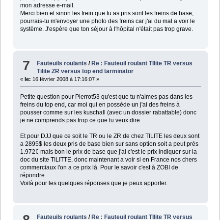
mon adresse e-mail.
Merci bien et sinon les frein que tu as pris sont les freins de base,
pourrais-tu m'envoyer une photo des freins car j'ai du mal a voir le
système. J'espère que ton séjour à l'hôpital n'était pas trop grave.
7
Fauteuils roulants
/
Re : Fauteuil roulant TIlite TR versus
Tilite ZR versus top end tarminator
«
le:
16 février 2008 à 17:16:07 »
Petite question pour Pierrot53 qu'est que tu n'aimes pas dans les
freins du top end, car moi qui en possède un j'ai des freins à
pousser comme sur les kuschall (avec un dossier rabattable) donc
je ne comprends pas trop ce que tu veux dire.
Et pour DJJ que ce soit le TR ou le ZR de chez TILITE les deux sont
a 2895$ les deux pris de base bien sur sans option soit a peut prés
1.972€ mais bon le prix de base que j'ai c'est le prix indiquer sur la
doc du site TILITTE, donc maintenant a voir si en France nos chers
commerciaux l'on a ce prix là. Pour le savoir c'est à ZOBI de
répondre.
Voilà pour les quelques réponses que je peux apporter.
8
Fauteuils roulants
/
Re : Fauteuil roulant TIlite TR versus