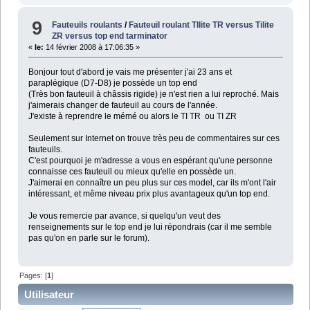
9
Fauteuils roulants
/
Fauteuil roulant TIlite TR versus Tilite
ZR versus top end tarminator
«
le:
14 février 2008 à 17:06:35 »
Bonjour tout d'abord je vais me présenter j'ai 23 ans et
paraplégique (D7-D8) je possède un top end
(Très bon fauteuil à châssis rigide) je n'est rien a lui reproché. Mais
j'aimerais changer de fauteuil au cours de l'année.
J'existe à reprendre le mémé ou alors le TI TR
ou TI ZR
Seulement sur Internet on trouve très peu de commentaires sur ces
fauteuils.
C'est pourquoi je m'adresse a vous en espérant qu'une personne
connaisse ces fauteuil ou mieux qu'elle en possède un.
J'aimerai en connaître un peu plus sur ces model, car ils m'ont l'air
intéressant, et même niveau prix plus avantageux qu'un top end.
Je vous remercie par avance, si quelqu'un veut des
renseignements sur le top end je lui répondrais (car il me semble
pas qu'on en parle sur le forum).
Pages: [
1
]
Utilisateur