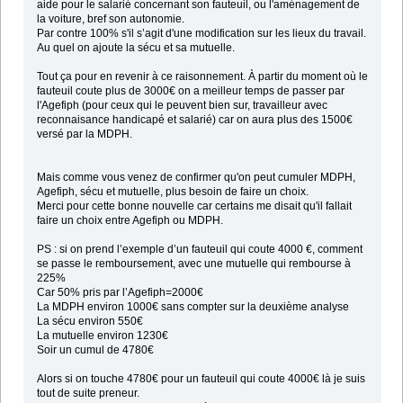
aide pour le salarié concernant son fauteuil, ou l'aménagement de
la voiture, bref son autonomie.
Par contre 100% s'il s’agit d'une modification sur les lieux du travail.
Au quel on ajoute la sécu et sa mutuelle.
Tout ça pour en revenir à ce raisonnement. À partir du moment où le
fauteuil coute plus de 3000€ on a meilleur temps de passer par
l'Agefiph (pour ceux qui le peuvent bien sur, travailleur avec
reconnaisance handicapé et salarié) car on aura plus des 1500€
versé par la MDPH.
Mais comme vous venez de confirmer qu'on peut cumuler MDPH,
Agefiph, sécu et mutuelle, plus besoin de faire un choix.
Merci pour cette bonne nouvelle car certains me disait qu'il fallait
faire un choix entre Agefiph ou MDPH.
PS : si on prend l’exemple d’un fauteuil qui coute 4000 €, comment
se passe le remboursement, avec une mutuelle qui rembourse à
225%
Car 50% pris par l’Agefiph=2000€
La MDPH environ 1000€ sans compter sur la deuxième analyse
La sécu environ 550€
La mutuelle environ 1230€
Soir un cumul de 4780€
Alors si on touche 4780€ pour un fauteuil qui coute 4000€ là je suis
tout de suite preneur.