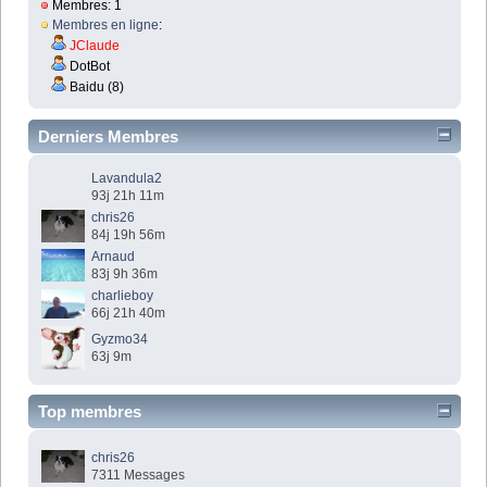
Membres: 1
Membres en ligne
:
JClaude
DotBot
Baidu (8)
Derniers Membres
Lavandula2
93j 21h 11m
chris26
84j 19h 56m
Arnaud
83j 9h 36m
charlieboy
66j 21h 40m
Gyzmo34
63j 9m
Top membres
chris26
7311 Messages