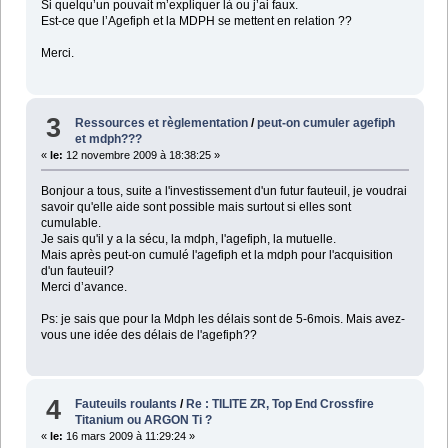
Si quelqu’un pouvait m’expliquer là ou j’ai faux.
Est-ce que l’Agefiph et la MDPH se mettent en relation ??
Merci.
3
Ressources et règlementation
/
peut-on cumuler agefiph
et mdph???
«
le:
12 novembre 2009 à 18:38:25 »
Bonjour a tous, suite a l'investissement d'un futur fauteuil, je voudrai
savoir qu'elle aide sont possible mais surtout si elles sont
cumulable.
Je sais qu'il y a la sécu, la mdph, l'agefiph, la mutuelle.
Mais après peut-on cumulé l'agefiph et la mdph pour l'acquisition
d'un fauteuil?
Merci d’avance.
Ps: je sais que pour la Mdph les délais sont de 5-6mois. Mais avez-
vous une idée des délais de l'agefiph??
4
Fauteuils roulants
/
Re : TILITE ZR, Top End Crossfire
Titanium ou ARGON Ti ?
«
le:
16 mars 2009 à 11:29:24 »