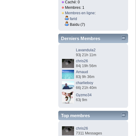
Caché: 0
Membres: 1
Membres en ligne
:
farid
Baidu (7)
Derniers Membres
Lavandula2
93j 21h 11m
chris26
84j 19h 56m
Arnaud
83j 9h 36m
charlieboy
66j 21h 40m
Gyzmo34
63j 9m
Top membres
chris26
7311 Messages