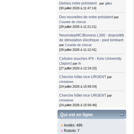
Delrieu notre président .
par
gilles
[30 juillet 2026 à 11:47:14]
Des nouvelles de notre président
par
Couette de cheval
[29 juillet 2026 à 11:21:21]
NeurostepMC/Bioness L300 : dispositifs
de stimulation électrique - pied tombant
par
Couette de cheval
[29 juillet 2026 à 11:12:41]
Cellules souches iPS - Keio University
(Japon)
par
fti
[27 juillet 2026 à 12:24:22]
Cherche hôtel nice URGENT
par
christinne
[24 juillet 2026 à 15:59:24]
Cherche hôtel nice URGENT
par
christinne
[24 juillet 2026 à 15:56:46]
Qui est en ligne
Invités: 486
Robots: 7