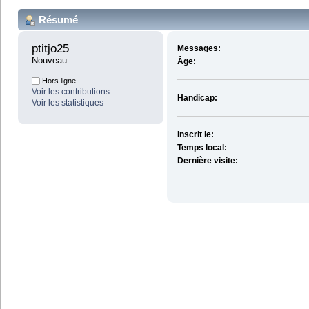
Résumé
ptitjo25 
Messages:
Nouveau
Âge:
Hors ligne
Voir les contributions
Handicap:
Voir les statistiques
Inscrit le:
Temps local:
Dernière visite: