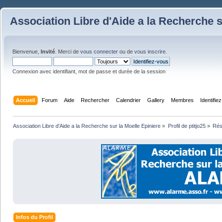
Association Libre d'Aide a la Recherche s
Bienvenue,
Invité
. Merci de
vous connecter
ou de
vous inscrire
.
Connexion avec identifiant, mot de passe et durée de la session
Accueil
Forum
Aide
Rechercher
Calendrier
Gallery
Membres
Identifie
Association Libre d'Aide a la Recherche sur la Moelle Epiniere
»
Profil de ptitjo25
»
Ré
Infos du Profil