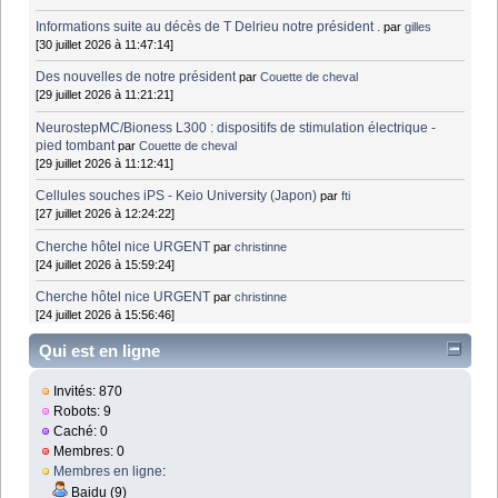
Informations suite au décès de T Delrieu notre président .
par
gilles
[30 juillet 2026 à 11:47:14]
Des nouvelles de notre président
par
Couette de cheval
[29 juillet 2026 à 11:21:21]
NeurostepMC/Bioness L300 : dispositifs de stimulation électrique -
pied tombant
par
Couette de cheval
[29 juillet 2026 à 11:12:41]
Cellules souches iPS - Keio University (Japon)
par
fti
[27 juillet 2026 à 12:24:22]
Cherche hôtel nice URGENT
par
christinne
[24 juillet 2026 à 15:59:24]
Cherche hôtel nice URGENT
par
christinne
[24 juillet 2026 à 15:56:46]
Qui est en ligne
Invités: 870
Robots: 9
Caché: 0
Membres: 0
Membres en ligne
:
Baidu (9)