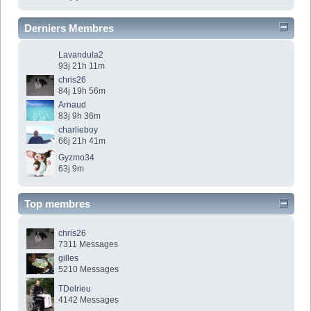
Derniers Membres
Lavandula2
93j 21h 11m
chris26
84j 19h 56m
Arnaud
83j 9h 36m
charlieboy
66j 21h 41m
Gyzmo34
63j 9m
Top membres
chris26
7311 Messages
gilles
5210 Messages
TDelrieu
4142 Messages