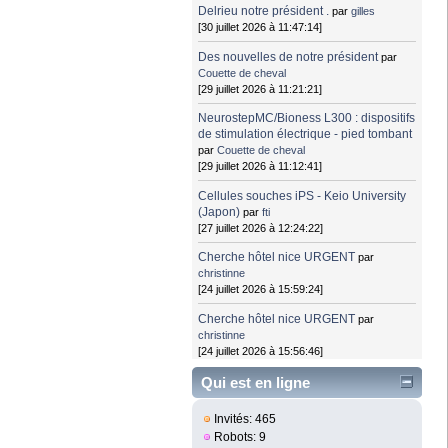
Delrieu notre président .
par
gilles
[30 juillet 2026 à 11:47:14]
Des nouvelles de notre président
par
Couette de cheval
[29 juillet 2026 à 11:21:21]
NeurostepMC/Bioness L300 : dispositifs
de stimulation électrique - pied tombant
par
Couette de cheval
[29 juillet 2026 à 11:12:41]
Cellules souches iPS - Keio University
(Japon)
par
fti
[27 juillet 2026 à 12:24:22]
Cherche hôtel nice URGENT
par
christinne
[24 juillet 2026 à 15:59:24]
Cherche hôtel nice URGENT
par
christinne
[24 juillet 2026 à 15:56:46]
Qui est en ligne
Invités: 465
Robots: 9