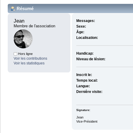
Résumé
Jean 
Messages:
Membre de l'association
Sexe:
Âge:
Localisation:
Handicap:
Hors ligne
Voir les contributions
Niveau de lésion:
Voir les statistiques
Inscrit le:
Temps local:
Langue:
Dernière visite:
Signature:
Jean
Vice-Président