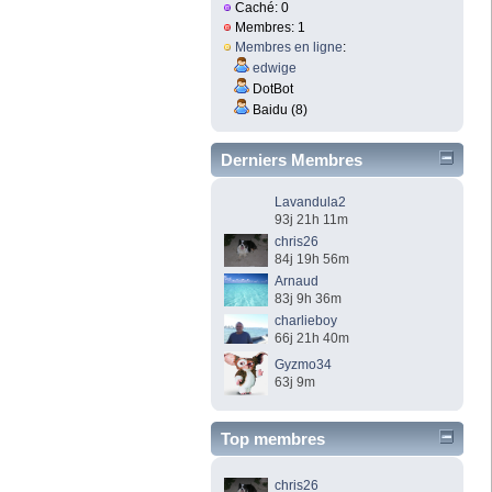
Caché: 0
Membres: 1
Membres en ligne
:
edwige
DotBot
Baidu (8)
Derniers Membres
Lavandula2
93j 21h 11m
chris26
84j 19h 56m
Arnaud
83j 9h 36m
charlieboy
66j 21h 40m
Gyzmo34
63j 9m
Top membres
chris26