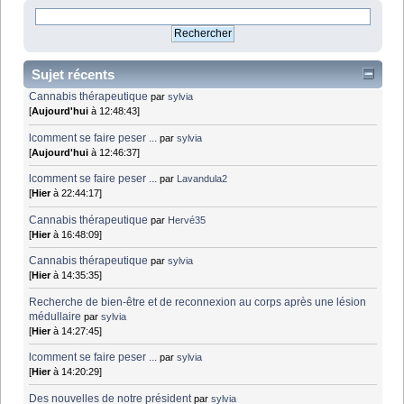
Sujet récents
Cannabis thérapeutique
par
sylvia
[
Aujourd'hui
à 12:48:43]
lcomment se faire peser ...
par
sylvia
[
Aujourd'hui
à 12:46:37]
lcomment se faire peser ...
par
Lavandula2
[
Hier
à 22:44:17]
Cannabis thérapeutique
par
Hervé35
[
Hier
à 16:48:09]
Cannabis thérapeutique
par
sylvia
[
Hier
à 14:35:35]
Recherche de bien-être et de reconnexion au corps après une lésion
médullaire
par
sylvia
[
Hier
à 14:27:45]
lcomment se faire peser ...
par
sylvia
[
Hier
à 14:20:29]
Des nouvelles de notre président
par
sylvia