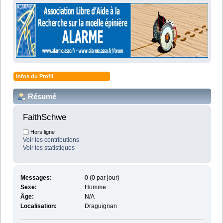
Infos du Profil
Résumé
FaithSchwe 
Hors ligne
Voir les contributions
Voir les statistiques
Messages:
0 (0 par jour)
Sexe:
Homme
Âge:
N/A
Localisation:
Draguignan