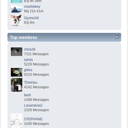
83j 9h 36m
charlieboy
66j 21h 41m
Gyzmo34
63j 9m
Top membres
chris26
7311 Messages
sylvia
5226 Messages
gilles
5210 Messages
TDelrieu
4142 Messages
farid
1408 Messages
Lavandula2
1326 Messages
STEPHANE
1040 Messages