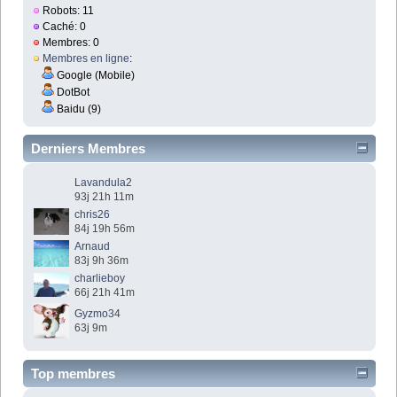
Robots: 11
Caché: 0
Membres: 0
Membres en ligne
:
Google (Mobile)
DotBot
Baidu (9)
Derniers Membres
Lavandula2
93j 21h 11m
chris26
84j 19h 56m
Arnaud
83j 9h 36m
charlieboy
66j 21h 41m
Gyzmo34
63j 9m
Top membres