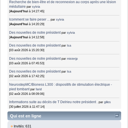
Recherche de bien-être et de reconnexion au corps après une lésion
médullaire
par
sylvia
[
Aujourd'hui
à 14:27:45]
lcomment se faire peser ...
par
sylvia
[
Aujourd'hui
à 14:20:29]
Des nouvelles de notre président
par
sylvia
[
Aujourd'hui
à 14:12:58]
Des nouvelles de notre président
par
Isa
[03 août 2026 à 15:20:30]
Des nouvelles de notre président
par
misterjp
[03 août 2026 à 07:45:53]
Des nouvelles de notre président
par
Isa
[02 août 2026 à 17:42:25]
NeurostepMC/Bioness L300 : dispositifs de stimulation électrique -
pied tombant
par
farid
[02 août 2026 à 08:09:06]
Informations suite au décès de T Delrieu notre président .
par
gilles
[30 juillet 2026 à 11:47:14]
Qui est en ligne
Invités: 631