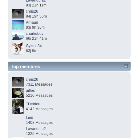
Lavandula2
93j 21h 11m
chris26
84j 19h 56m
Arnaud
83j 9h 36m
charlieboy
66j 21h 41m
Gyzmo34
63j 9m
Top membres
chris26
7311 Messages
gilles
5210 Messages
TDelrieu
4142 Messages
farid
1408 Messages
Lavandula2
1325 Messages