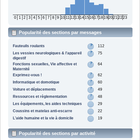
0
1
2
3
4
5
6
7
8
9
10
11
12
13
14
15
16
17
18
19
20
21
22
23
Popularité des sections par messages
Fauteuils roulants
112
Les vessies neurologiques & l'appareil
75
digestif
Fonctions sexuelles, Vie affective et
64
Maternité
Exprimez-vous !
62
Informatique et domotique
60
Voiture et déplacements
49
Ressources et règlementation
48
Les équipements, les aides techniques
29
Coussins et matelas anti-escarre
22
L'aide humaine et la vie à domicile
19
Popularité des sections par activité