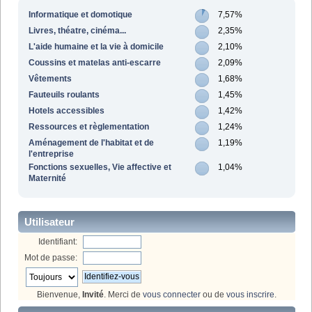
Informatique et domotique
7,57%
Livres, théatre, cinéma...
2,35%
L'aide humaine et la vie à domicile
2,10%
Coussins et matelas anti-escarre
2,09%
Vêtements
1,68%
Fauteuils roulants
1,45%
Hotels accessibles
1,42%
Ressources et règlementation
1,24%
Aménagement de l'habitat et de
1,19%
l'entreprise
Fonctions sexuelles, Vie affective et
1,04%
Maternité
Utilisateur
Identifiant:
Mot de passe:
Bienvenue,
Invité
. Merci de
vous connecter
ou de
vous inscrire
.