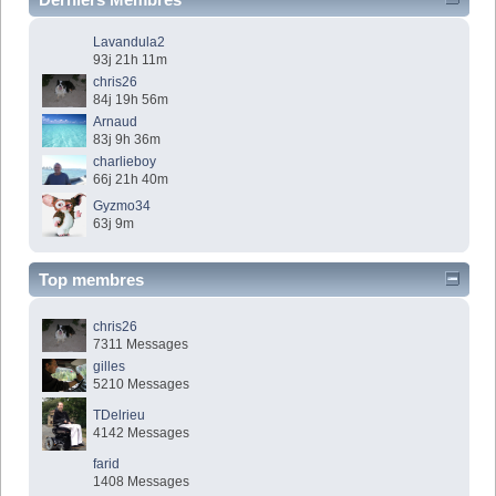
Lavandula2
93j 21h 11m
chris26
84j 19h 56m
Arnaud
83j 9h 36m
charlieboy
66j 21h 40m
Gyzmo34
63j 9m
Top membres
chris26
7311 Messages
gilles
5210 Messages
TDelrieu
4142 Messages
farid
1408 Messages