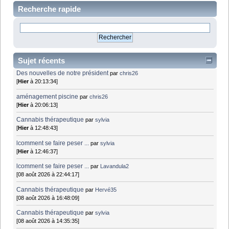
Recherche rapide
Sujet récents
Des nouvelles de notre président
par
chris26
[
Hier
à 20:13:34]
aménagement piscine
par
chris26
[
Hier
à 20:06:13]
Cannabis thérapeutique
par
sylvia
[
Hier
à 12:48:43]
lcomment se faire peser ...
par
sylvia
[
Hier
à 12:46:37]
lcomment se faire peser ...
par
Lavandula2
[08 août 2026 à 22:44:17]
Cannabis thérapeutique
par
Hervé35
[08 août 2026 à 16:48:09]
Cannabis thérapeutique
par
sylvia
[08 août 2026 à 14:35:35]