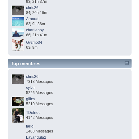
93j 21h 37m
chris26
84j 20h 16m
Arnaud
83j 9h 36m
charlieboy
66j 21h 41m
Gyzmo34
63j 9m
Top membres
chris26
7313 Messages
sylvia
5226 Messages
gilles
5210 Messages
TDelrieu
4142 Messages
farid
1408 Messages
Lavandula2