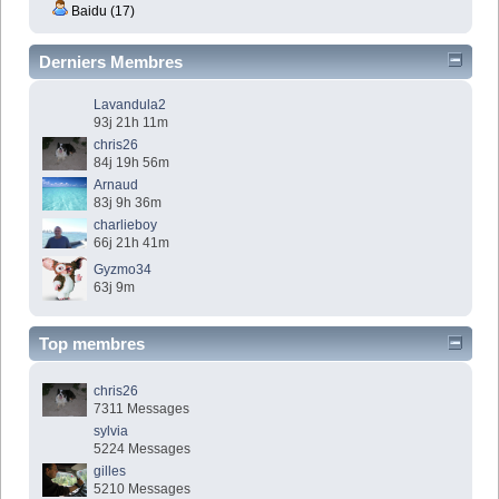
Baidu (17)
Derniers Membres
Lavandula2
93j 21h 11m
chris26
84j 19h 56m
Arnaud
83j 9h 36m
charlieboy
66j 21h 41m
Gyzmo34
63j 9m
Top membres
chris26
7311 Messages
sylvia
5224 Messages
gilles
5210 Messages