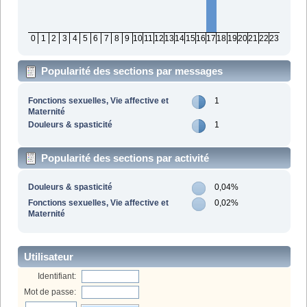
0
1
2
3
4
5
6
7
8
9
10
11
12
13
14
15
16
17
18
19
20
21
22
23
Popularité des sections par messages
Fonctions sexuelles, Vie affective et
1
Maternité
Douleurs & spasticité
1
Popularité des sections par activité
Douleurs & spasticité
0,04%
Fonctions sexuelles, Vie affective et
0,02%
Maternité
Utilisateur
Identifiant:
Mot de passe: