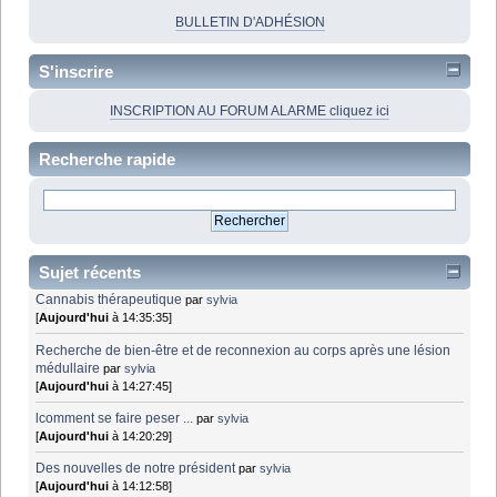
BULLETIN D'ADHÉSION
S'inscrire
INSCRIPTION AU FORUM ALARME cliquez ici
Recherche rapide
Sujet récents
Cannabis thérapeutique
par
sylvia
[
Aujourd'hui
à 14:35:35]
Recherche de bien-être et de reconnexion au corps après une lésion
médullaire
par
sylvia
[
Aujourd'hui
à 14:27:45]
lcomment se faire peser ...
par
sylvia
[
Aujourd'hui
à 14:20:29]
Des nouvelles de notre président
par
sylvia
[
Aujourd'hui
à 14:12:58]