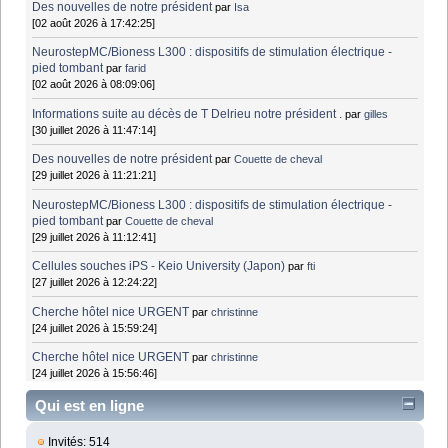
Des nouvelles de notre président
par
Isa
[02 août 2026 à 17:42:25]
NeurostepMC/Bioness L300 : dispositifs de stimulation électrique -
pied tombant
par
farid
[02 août 2026 à 08:09:06]
Informations suite au décès de T Delrieu notre président .
par
gilles
[30 juillet 2026 à 11:47:14]
Des nouvelles de notre président
par
Couette de cheval
[29 juillet 2026 à 11:21:21]
NeurostepMC/Bioness L300 : dispositifs de stimulation électrique -
pied tombant
par
Couette de cheval
[29 juillet 2026 à 11:12:41]
Cellules souches iPS - Keio University (Japon)
par
fti
[27 juillet 2026 à 12:24:22]
Cherche hôtel nice URGENT
par
christinne
[24 juillet 2026 à 15:59:24]
Cherche hôtel nice URGENT
par
christinne
[24 juillet 2026 à 15:56:46]
Qui est en ligne
Invités: 514