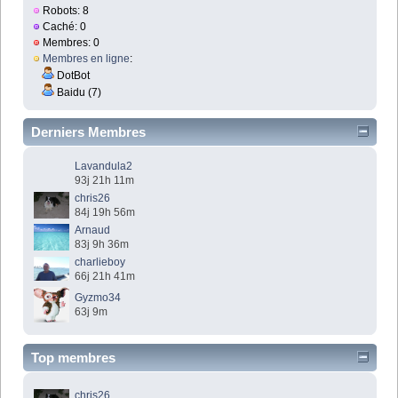
Robots: 8
Caché: 0
Membres: 0
Membres en ligne
:
DotBot
Baidu (7)
Derniers Membres
Lavandula2
93j 21h 11m
chris26
84j 19h 56m
Arnaud
83j 9h 36m
charlieboy
66j 21h 41m
Gyzmo34
63j 9m
Top membres
chris26