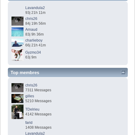
Lavandula2
93j 21h 11m
chris26
84j 19h 56m
Arnaud
83j 9h 36m
charlieboy
66j 21h 41m
Gyzmo34
63j 9m
Top membres
chris26
7311 Messages
gilles
5210 Messages
TDelrieu
4142 Messages
farid
1408 Messages
Lavandula2