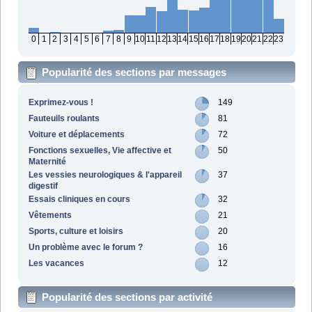
0
1
2
3
4
5
6
7
8
9
10
11
12
13
14
15
16
17
18
19
20
21
22
23
Popularité des sections par messages
Exprimez-vous !
149
Fauteuils roulants
81
Voiture et déplacements
72
Fonctions sexuelles, Vie affective et
50
Maternité
Les vessies neurologiques & l'appareil
37
digestif
Essais cliniques en cours
32
Vêtements
21
Sports, culture et loisirs
20
Un problème avec le forum ?
16
Les vacances
12
Popularité des sections par activité