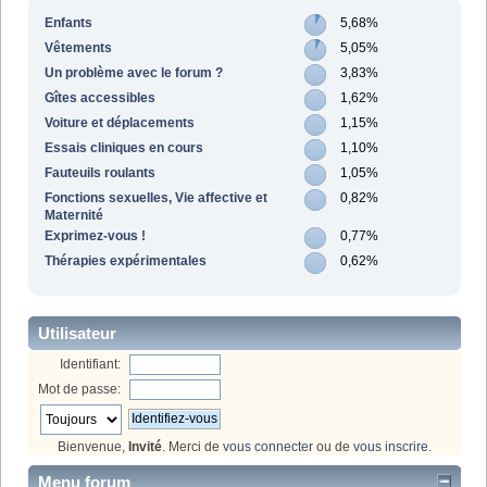
Enfants
5,68%
Vêtements
5,05%
Un problème avec le forum ?
3,83%
Gîtes accessibles
1,62%
Voiture et déplacements
1,15%
Essais cliniques en cours
1,10%
Fauteuils roulants
1,05%
Fonctions sexuelles, Vie affective et
0,82%
Maternité
Exprimez-vous !
0,77%
Thérapies expérimentales
0,62%
Utilisateur
Identifiant:
Mot de passe:
Bienvenue,
Invité
. Merci de
vous connecter
ou de
vous inscrire
.
Menu forum