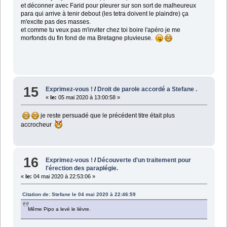
et déconner avec Farid pour pleurer sur son sort de malheureux
para qui arrive à tenir debout (les tetra doivent le plaindre) ça
m'excite pas des masses.
et comme tu veux pas m'inviter chez toi boire l'apéro je me
morfonds du fin fond de ma Bretagne pluvieuse.
15
Exprimez-vous !
/
Droit de parole accordé a Stefane .
«
le:
05 mai 2020 à 13:00:58 »
je reste persuadé que le précédent titre était plus
accrocheur
16
Exprimez-vous !
/
Découverte d'un traitement pour
l'érection des paraplégie.
«
le:
04 mai 2020 à 22:53:06 »
Citation de: Stefane le 04 mai 2020 à 22:46:59
Même Pipo a levé le lièvre.