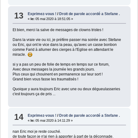
13
Exprimez-vous !
/
Droit de parole accordé a Stefane .
«
le:
05 mai 2020 à 18:51:05 »
Et bien, merci la salve de messages de clowns tristes !
Dans la vraie vie ou ici, je préfère passer ma soirée avec Stefane
ou Eric, qui ont le vice dans la peau, qu'avec un casse bonbon
comme Farid à allumer des cierges à l'Eglise en attendant le
miracle.
si y a pas un peu de folie de temps en temps sur ce forum,
Avec deux messages la journée les grands jours.
Plus ceux qui chouinent en permanence sur leur sort !
Grand bien vous fasse les traumatisés !
Quoique y aura toujours Eric avec une ou deux dégueulasseries
c'est toujours ça de pris ...
14
Exprimez-vous !
/
Droit de parole accordé a Stefane .
«
le:
05 mai 2020 à 14:11:29 »
nan Eric moi je reste couché.
de toute façon je n'ai rien à apporter à part de la déconnade.