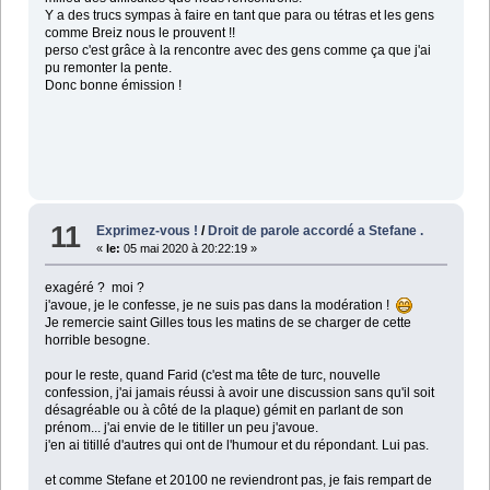
Y a des trucs sympas à faire en tant que para ou tétras et les gens
comme Breiz nous le prouvent !!
perso c'est grâce à la rencontre avec des gens comme ça que j'ai
pu remonter la pente.
Donc bonne émission !
11
Exprimez-vous !
/
Droit de parole accordé a Stefane .
«
le:
05 mai 2020 à 20:22:19 »
exagéré ? moi ?
j'avoue, je le confesse, je ne suis pas dans la modération !
Je remercie saint Gilles tous les matins de se charger de cette
horrible besogne.
pour le reste, quand Farid (c'est ma tête de turc, nouvelle
confession, j'ai jamais réussi à avoir une discussion sans qu'il soit
désagréable ou à côté de la plaque) gémit en parlant de son
prénom... j'ai envie de le titiller un peu j'avoue.
j'en ai titillé d'autres qui ont de l'humour et du répondant. Lui pas.
et comme Stefane et 20100 ne reviendront pas, je fais rempart de