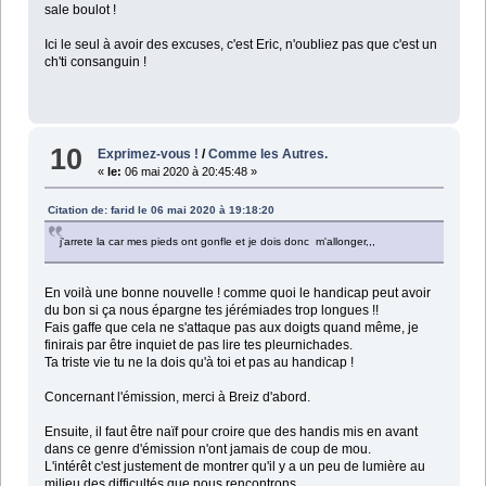
sale boulot !
Ici le seul à avoir des excuses, c'est Eric, n'oubliez pas que c'est un
ch'ti consanguin !
10
Exprimez-vous !
/
Comme les Autres.
«
le:
06 mai 2020 à 20:45:48 »
Citation de: farid le 06 mai 2020 à 19:18:20
j'arrete la car mes pieds ont gonfle et je dois donc m'allonger,,,
En voilà une bonne nouvelle ! comme quoi le handicap peut avoir
du bon si ça nous épargne tes jérémiades trop longues !!
Fais gaffe que cela ne s'attaque pas aux doigts quand même, je
finirais par être inquiet de pas lire tes pleurnichades.
Ta triste vie tu ne la dois qu'à toi et pas au handicap !
Concernant l'émission, merci à Breiz d'abord.
Ensuite, il faut être naïf pour croire que des handis mis en avant
dans ce genre d'émission n'ont jamais de coup de mou.
L'intérêt c'est justement de montrer qu'il y a un peu de lumière au
milieu des difficultés que nous rencontrons.