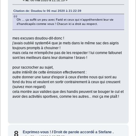
Citation de: Doudou le 06 mai 2020 à 21:22:39
Oh ... ça suffit un peu avec Farid et ceux qui n'appréhendent leur vie
d'handicapés comme vous ! Chacun ici a droit au respect.
mes excuses doudou-dit-donc !
j'avais oublié system64 que je mets dans le même sac des aigris
toujours prompts à chouiner !
mais cela ne m'empêche pas de les respecter ! lui comme fafounet
sont les meilleurs dans leur domaine ! bravo !
pour raccrocher au sujet,
autre intérêt de cette émission effectivement :
outre donner une lueur d'espoir à ceux d'entre nous qui sont au
fond du trou et veulent en sortir contrairement à ceux qui creusent
(suivez mon regard)
cela montre aux valides que des handis peuvent se bouger le cul et
avoir des activités sportives, comme les autres... moi ça me plaît !
8
Exprimez-vous !
/
Droit de parole accordé a Stefane .