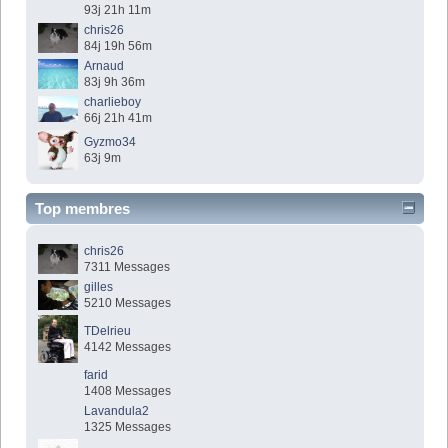
93j 21h 11m
chris26
84j 19h 56m
Arnaud
83j 9h 36m
charlieboy
66j 21h 41m
Gyzmo34
63j 9m
Top membres
chris26
7311 Messages
gilles
5210 Messages
TDelrieu
4142 Messages
farid
1408 Messages
Lavandula2
1325 Messages