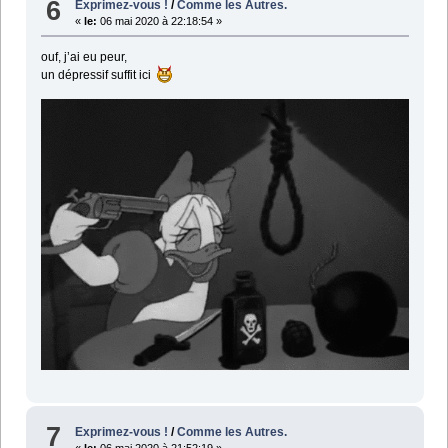
6
Exprimez-vous !
/
Comme les Autres.
«
le:
06 mai 2020 à 22:18:54 »
ouf, j’ai eu peur,
un dépressif suffit ici
7
Exprimez-vous !
/
Comme les Autres.
«
le:
06 mai 2020 à 21:52:19 »