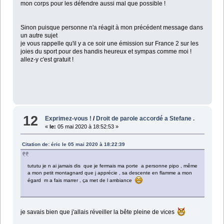
mon corps pour les défendre aussi mal que possible !
Sinon puisque personne n'a réagit à mon précédent message dans
un autre sujet
je vous rappelle qu'il y a ce soir une émission sur France 2 sur les
joies du sport pour des handis heureux et sympas comme moi !
allez-y c'est gratuit !
12
Exprimez-vous !
/
Droit de parole accordé a Stefane .
«
le:
05 mai 2020 à 18:52:53 »
Citation de: éric le 05 mai 2020 à 18:22:39
tututu je n ai jamais dis que je fermais ma porte a personne pipo , même
a mon petit montagnard que j apprécie , sa descente en flamme a mon
égard m a fais marrer , ça met de l ambiance
je savais bien que j'allais réveiller la bête pleine de vices