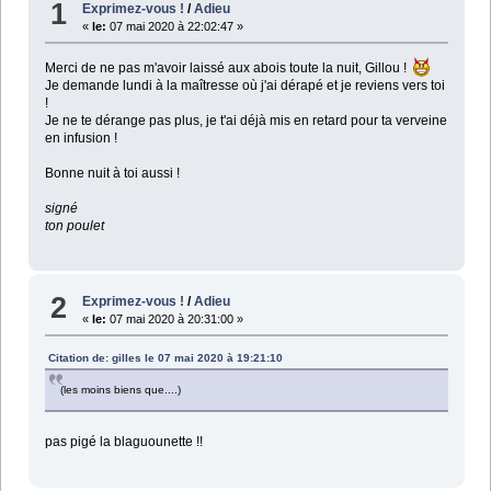
1
Exprimez-vous !
/
Adieu
«
le:
07 mai 2020 à 22:02:47 »
Merci de ne pas m'avoir laissé aux abois toute la nuit, Gillou !
Je demande lundi à la maîtresse où j'ai dérapé et je reviens vers toi
!
Je ne te dérange pas plus, je t'ai déjà mis en retard pour ta verveine
en infusion !
Bonne nuit à toi aussi !
signé
ton poulet
2
Exprimez-vous !
/
Adieu
«
le:
07 mai 2020 à 20:31:00 »
Citation de: gilles le 07 mai 2020 à 19:21:10
(les moins biens que....)
pas pigé la blaguounette !!