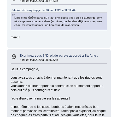
«
le:
06 mai 2020 à 20:57:23 »
Citation de: terryfrogger le 06 mai 2020 à 12:10:44
Mais je me répète parce qu'il faut une justice : ils y en a d'autres qui sont
très largement condamnables (et même, qui l'étaient déjà avant ce post)
et qui méritent largement un bon coup de modération…
merci !
9
Exprimez-vous !
/
Droit de parole accordé a Stefane .
«
le:
06 mai 2020 à 20:56:32 »
Salut la compagnie,
vous avez tous un avis à donner maintenant que les rigolos sont
absents,
vous auriez du leur apporter la contradiction au moment opportun,
cela eut été plus courageux et utile.
facile d'envoyer la meute sur les absents !
et peut-être que si les casse-bonbons étaient recadrés au bon
moment par vos soins, certains n'auraient pas à exploser, au risque
de choquer les êtres parfaits et adultes que vous êtes, pour faire le