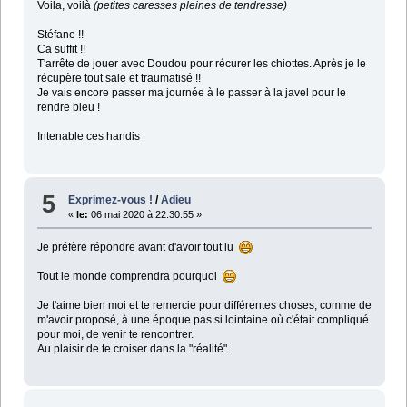
Voila, voilà
(petites caresses pleines de tendresse)
Stéfane !!
Ca suffit !!
T'arrête de jouer avec Doudou pour récurer les chiottes. Après je le
récupère tout sale et traumatisé !!
Je vais encore passer ma journée à le passer à la javel pour le
rendre bleu !
Intenable ces handis
5
Exprimez-vous !
/
Adieu
«
le:
06 mai 2020 à 22:30:55 »
Je préfère répondre avant d'avoir tout lu
Tout le monde comprendra pourquoi
Je t'aime bien moi et te remercie pour différentes choses, comme de
m'avoir proposé, à une époque pas si lointaine où c'était compliqué
pour moi, de venir te rencontrer.
Au plaisir de te croiser dans la "réalité".