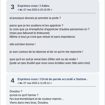
3
Exprimez-vous !
/
Adieu
«
le:
07 mai 2020 à 20:16:05 »
et pourquoi devrais-je prendre la porte ?
parce que je les soutiens et les apprécie ?
tu crois que ça m'empêche d'apprécier d'autres personnes ici ?
(mais pas fafounet le tristounet)
Même si tout ça n'est que virtuel et sans importance.
elle est bien bonne !
je suis curieux de ta réponse et de ce qu'on me reproche !
quoi qu'il en soit je vivrai bien d'être viré ou de rester !
(juste un peu frustré que vous vous éclatiez avec fafa sans moi)
4
Exprimez-vous !
/
Droit de parole accordé a Stefane .
«
le:
07 mai 2020 à 11:08:12 »
Doudou ?
qu'est-ce qu'il t'arrive ?
t'es tout tremblotant et de couleur marron....
Viens dans mes bras, Doudou.