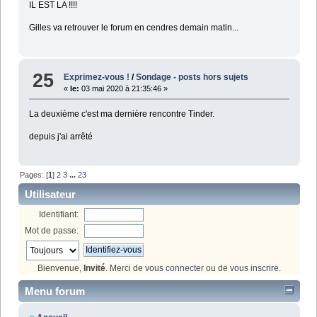
IL EST LA !!!!
Gilles va retrouver le forum en cendres demain matin...
25
Exprimez-vous !
/
Sondage - posts hors sujets
«
le:
03 mai 2020 à 21:35:46 »
La deuxième c'est ma dernière rencontre Tinder.
depuis j'ai arrêté
Pages: [
1
]
2
3
...
23
Utilisateur
Identifiant:
Mot de passe:
Bienvenue,
Invité
. Merci de
vous connecter
ou de
vous inscrire
.
Menu forum