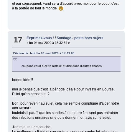
et par conséquent, Farid sera d'accord avec moi pour le coup, c'est
à la portée de tout le monde
17
Exprimez-vous !
/
Sondage - posts hors sujets
«
le:
04 mai 2020 à 18:32:54 »
Citation de: farid le 04 mai 2020 à 17:43:09
coupons court a cette histoire et discutons d'autres choses,,
bonne idée !!
moi je pense que c'est la période idéale pour investir en Bourse.
Et toi qu'en penses-tu ?
Bon, pour revenir au sujet, cela me semble compliqué d'aider notre
ami Kristof !
toutefois il paraît que les sondes à demeure finissent pas entraîner
des infections urinaires si je puis donner mon avis sur le sujet.
J'en rajoute une couche.
Le malheureux Farid et son racisme supposé contre lui m'horripile.