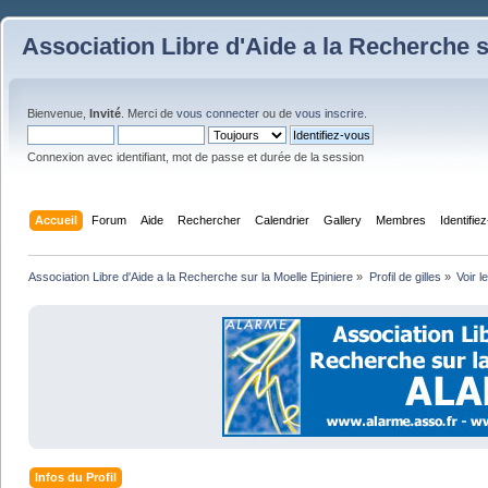
Association Libre d'Aide a la Recherche s
Bienvenue,
Invité
. Merci de
vous connecter
ou de
vous inscrire
.
Connexion avec identifiant, mot de passe et durée de la session
Accueil
Forum
Aide
Rechercher
Calendrier
Gallery
Membres
Identifie
Association Libre d'Aide a la Recherche sur la Moelle Epiniere
»
Profil de gilles
»
Voir l
Infos du Profil