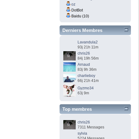
oz
DotBot
Baidu (10)
Derniers Membres
Lavandula2
93j 21h 11m
chris26
84j 19h 56m
Arnaud
83j 9h 36m
charlieboy
66j 21h 41m
Gyzmo34
63j 9m
Top membres
chris26
7311 Messages
sylvia
5224 Messages