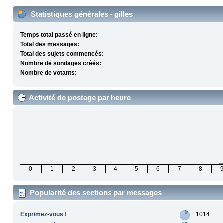
Statistiques générales - gilles
Temps total passé en ligne:
Total des messages:
Total des sujets commencés:
Nombre de sondages créés:
Nombre de votants:
Activité de postage par heure
0
1
2
3
4
5
6
7
8
Popularité des sections par messages
Exprimez-vous !
1014