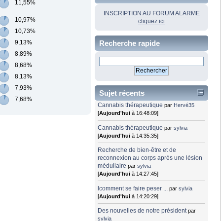
11,55%
INSCRIPTION AU FORUM ALARME
10,97%
cliquez ici
10,73%
Recherche rapide
9,13%
8,89%
8,68%
8,13%
7,93%
Sujet récents
7,68%
Cannabis thérapeutique
par
Hervé35
[
Aujourd'hui
à 16:48:09]
Cannabis thérapeutique
par
sylvia
[
Aujourd'hui
à 14:35:35]
Recherche de bien-être et de
reconnexion au corps après une lésion
médullaire
par
sylvia
[
Aujourd'hui
à 14:27:45]
lcomment se faire peser ...
par
sylvia
[
Aujourd'hui
à 14:20:29]
Des nouvelles de notre président
par
sylvia