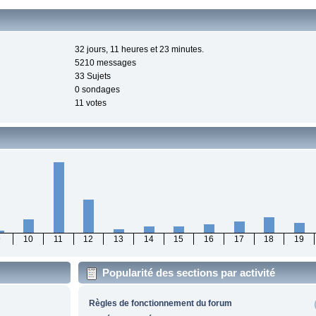
32 jours, 11 heures et 23 minutes.
5210 messages
33 Sujets
0 sondages
11 votes
9
10
11
12
13
14
15
16
17
18
19
Popularité des sections par activité
Règles de fonctionnement du forum