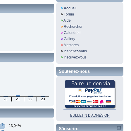
Accueil
Forum
Aide
Rechercher
Calendrier
Gallery
Membres
Identifiez-vous
Inscrivez-vous
Soutenez-nous
20
21
22
23
BULLETIN D'ADHÉSION
13,04%
S'inscrire