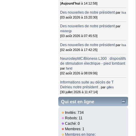
[
Aujourd'hui
à 14:12:58]
Des nouvelles de notre président
par
Isa
[03 août 2026 à 15:20:30]
Des nouvelles de notre président
par
misterjp
[03 août 2026 à 07:45:53]
Des nouvelles de notre président
par
Isa
[02 août 2026 à 17:42:25]
NeurostepMC/Bioness L300 : dispositifs
de stimulation électrique - pied tombant
par
farid
[02 août 2026 à 08:09:06]
Informations suite au décès de T
Delrieu notre président .
par
gilles
[30 juillet 2026 à 11:47:14]
Qui est en ligne
Invités: 734
Robots: 11
Caché: 0
Membres: 1
Membres en ligne
: