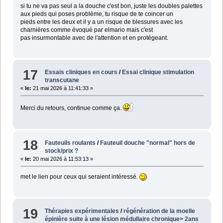
si tu ne va pas seul a la douche c'est bon, juste les doubles palettes
aux pieds qui poses problème, tu risque de te coincer un
pieds entre les deux et il y a un risque de blessures avec les
charnières comme évoqué par elmario mais c'est
pas insurmontable avec de l'attention et en protégeant.
17
Essais cliniques en cours
/
Essai clinique stimulation
transcutane
«
le:
21 mai 2026 à 11:41:33 »
Merci du retours, continue comme ça.
18
Fauteuils roulants
/
Fauteuil douche "normal" hors de
stock/prix ?
«
le:
20 mai 2026 à 11:53:13 »
met le lien pour ceux qui seraient intéressé.
19
Thérapies expérimentales
/
régénération de la moelle
épinière suite à une lésion médullaire chronique> 2ans