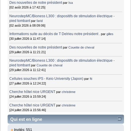
Des nouvelles de notre président
par
Isa
[02 août 2026 à 17:42:25]
NeurostepMC/Bioness L300 : dispositifs de stimulation électrique -
pied tombant
par
farid
[02 août 2026 à 08:09:06]
Informations suite au décès de T Delrieu notre président .
par
gilles
[30 juillet 2026 à 11:47:14]
Des nouvelles de notre président
par
Couette de cheval
[29 juillet 2026 à 11:21:21]
NeurostepMC/Bioness L300 : dispositifs de stimulation électrique -
pied tombant
par
Couette de cheval
[29 juillet 2026 à 11:12:41]
Cellules souches iPS - Keio University (Japon)
par
fti
[27 juillet 2026 à 12:24:22]
Cherche hôtel nice URGENT
par
christinne
[24 juillet 2026 à 15:59:24]
Cherche hôtel nice URGENT
par
christinne
[24 juillet 2026 à 15:56:46]
Qui est en ligne
Invités: 551