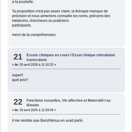
a la poubelle.
Ta proposition n'est pas assez claire, la thérapie manque de
précision et nous aimerions connaitre les noms, prénoms des
médecins, chercheurs ou praticiens
participants.
merci de ta compréhension.
21
Essais cliniques en cours
/
Essai clinique stimulation
transcutane
«
le:
29 avril 2026 à 11:16:32 »
super!!
quel prix?
22
Fonctions sexuelles, Vie affective et Maternité
/
au
féminin
«
le:
18 avril 2026 à 11:03:09 »
il me semble que Breizhfenua en avait parlé.