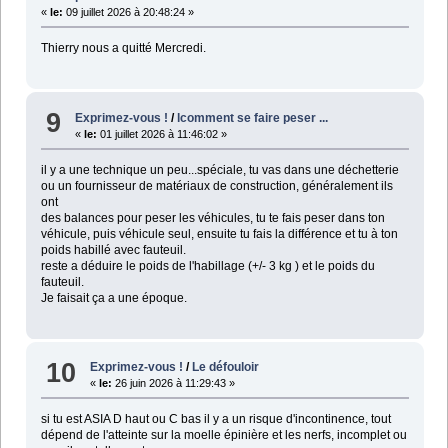
«
le:
09 juillet 2026 à 20:48:24 »
Thierry nous a quitté Mercredi.
9
Exprimez-vous !
/
lcomment se faire peser ...
«
le:
01 juillet 2026 à 11:46:02 »
il y a une technique un peu...spéciale, tu vas dans une déchetterie
ou un fournisseur de matériaux de construction, généralement ils
ont
des balances pour peser les véhicules, tu te fais peser dans ton
véhicule, puis véhicule seul, ensuite tu fais la différence et tu à ton
poids habillé avec fauteuil.
reste a déduire le poids de l'habillage (+/- 3 kg ) et le poids du
fauteuil.
Je faisait ça a une époque.
10
Exprimez-vous !
/
Le défouloir
«
le:
26 juin 2026 à 11:29:43 »
si tu est ASIA D haut ou C bas il y a un risque d'incontinence, tout
dépend de l'atteinte sur la moelle épinière et les nerfs, incomplet ou