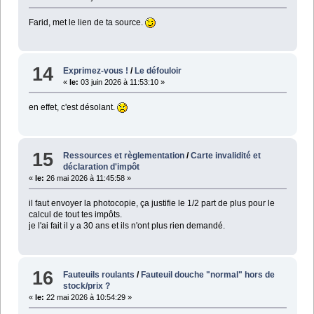
Farid, met le lien de ta source.
14
Exprimez-vous !
/
Le défouloir
«
le:
03 juin 2026 à 11:53:10 »
en effet, c'est désolant.
15
Ressources et règlementation
/
Carte invalidité et
déclaration d'impôt
«
le:
26 mai 2026 à 11:45:58 »
il faut envoyer la photocopie, ça justifie le 1/2 part de plus pour le
calcul de tout tes impôts.
je l'ai fait il y a 30 ans et ils n'ont plus rien demandé.
16
Fauteuils roulants
/
Fauteuil douche "normal" hors de
stock/prix ?
«
le:
22 mai 2026 à 10:54:29 »