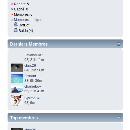
Robots: 5
Caché: 0
Membres: 0
Membres en ligne
:
DotBot
Baidu (4)
Derniers Membres
Lavandula2
93j 21h 11m
chris26
84j 19h 56m
Arnaud
83j 9h 36m
charlieboy
66j 21h 41m
Gyzmo34
63j 9m
Top membres
chris26