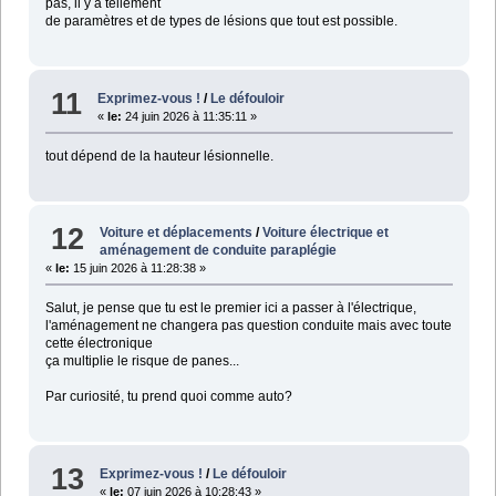
pas, il y a tellement
de paramètres et de types de lésions que tout est possible.
11
Exprimez-vous !
/
Le défouloir
«
le:
24 juin 2026 à 11:35:11 »
tout dépend de la hauteur lésionnelle.
12
Voiture et déplacements
/
Voiture électrique et
aménagement de conduite paraplégie
«
le:
15 juin 2026 à 11:28:38 »
Salut, je pense que tu est le premier ici a passer à l'électrique,
l'aménagement ne changera pas question conduite mais avec toute
cette électronique
ça multiplie le risque de panes...
Par curiosité, tu prend quoi comme auto?
13
Exprimez-vous !
/
Le défouloir
«
le:
07 juin 2026 à 10:28:43 »