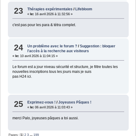
23
Thérapies expérimentales
/
Lifebloom
«
le:
16 avril 2026 à 11:32:56 »
c'est pas pour les para & tétra complet.
24
Un problème avec le forum ?
/
Suggestion : bloquer
l'accès à la recherche aux visiteurs
«
le:
10 avril 2026 à 11:04:15 »
Le forum est a jour niveau sécurité et structure, je filtre toutes les
nouvelles inscriptions tous les jours mais je suis
pas H24 ici.
25
Exprimez-vous !
/
Joyeuses Pâques !
«
le:
06 avril 2026 à 11:03:43 »
merci Palo, joyeuses pâques a toi aussi.
Pages: [
1
]
2
3
...
199