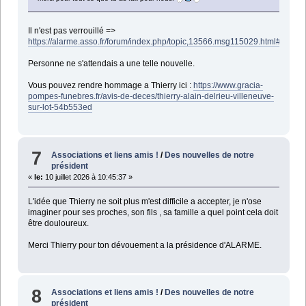
Il n'est pas verrouillé =>
https://alarme.asso.fr/forum/index.php/topic,13566.msg115029.html#new
Personne ne s'attendais a une telle nouvelle.
Vous pouvez rendre hommage a Thierry ici :
https://www.gracia-
pompes-funebres.fr/avis-de-deces/thierry-alain-delrieu-villeneuve-
sur-lot-54b553ed
7
Associations et liens amis !
/
Des nouvelles de notre
président
«
le:
10 juillet 2026 à 10:45:37 »
L'idée que Thierry ne soit plus m'est difficile a accepter, je n'ose
imaginer pour ses proches, son fils , sa famille a quel point cela doit
être douloureux.
Merci Thierry pour ton dévouement a la présidence d'ALARME.
8
Associations et liens amis !
/
Des nouvelles de notre
président