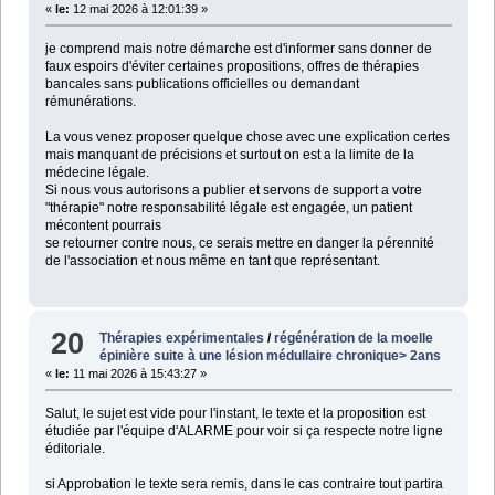
«
le:
12 mai 2026 à 12:01:39 »
je comprend mais notre démarche est d'informer sans donner de
faux espoirs d'éviter certaines propositions, offres de thérapies
bancales sans publications officielles ou demandant
rémunérations.
La vous venez proposer quelque chose avec une explication certes
mais manquant de précisions et surtout on est a la limite de la
médecine légale.
Si nous vous autorisons a publier et servons de support a votre
"thérapie" notre responsabilité légale est engagée, un patient
mécontent pourrais
se retourner contre nous, ce serais mettre en danger la pérennité
de l'association et nous même en tant que représentant.
20
Thérapies expérimentales
/
régénération de la moelle
épinière suite à une lésion médullaire chronique> 2ans
«
le:
11 mai 2026 à 15:43:27 »
Salut, le sujet est vide pour l'instant, le texte et la proposition est
étudiée par l'équipe d'ALARME pour voir si ça respecte notre ligne
éditoriale.
si Approbation le texte sera remis, dans le cas contraire tout partira