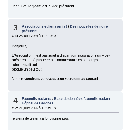
Jean-Graille "jean" est le vice-président.
3
Associations et liens amis !
/
Des nouvelles de notre
président
«
le:
23 juillet 2026 à 11:21:04 »
Bonjours,
L'Association n'est pas sujet à disparition, nous avons un vice-
président qui à pris le relais, maintenant c'est le "temps"
administratif qui
bloque un peu tout.
Nous reviendrons vers vous pour vous tenir au courant.
4
Fauteuils roulants
/
Base de données fauteuils roulant
Hôpital de Garches
«
le:
21 juillet 2026 à 11:33:16 »
je viens de tester, ça fonctionne pas.