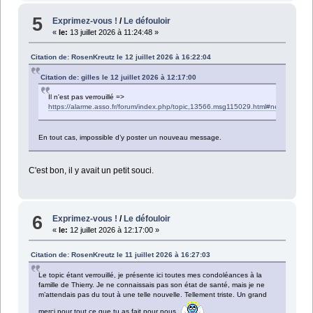
5
Exprimez-vous !
/
Le défouloir
«
le:
13 juillet 2026 à 11:24:48 »
Citation de: RosenKreutz le 12 juillet 2026 à 16:22:04
Citation de: gilles le 12 juillet 2026 à 12:17:00
Il n'est pas verrouillé =>
https://alarme.asso.fr/forum/index.php/topic,13566.msg115029.html#new
En tout cas, impossible d’y poster un nouveau message.
C'est bon, il y avait un petit souci.
6
Exprimez-vous !
/
Le défouloir
«
le:
12 juillet 2026 à 12:17:00 »
Citation de: RosenKreutz le 11 juillet 2026 à 16:27:03
Le topic étant verrouillé, je présente ici toutes mes condoléances à la
famille de Thierry. Je ne connaissais pas son état de santé, mais je ne
m’attendais pas du tout à une telle nouvelle. Tellement triste. Un grand
merci pour tout ce que tu as fait pour nous.