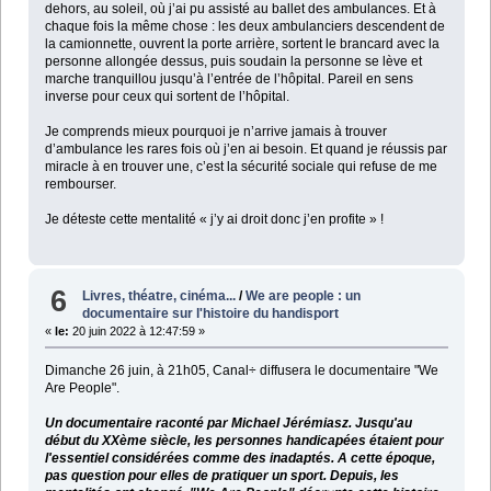
dehors, au soleil, où j’ai pu assisté au ballet des ambulances. Et à
chaque fois la même chose : les deux ambulanciers descendent de
la camionnette, ouvrent la porte arrière, sortent le brancard avec la
personne allongée dessus, puis soudain la personne se lève et
marche tranquillou jusqu’à l’entrée de l’hôpital. Pareil en sens
inverse pour ceux qui sortent de l’hôpital.
Je comprends mieux pourquoi je n’arrive jamais à trouver
d’ambulance les rares fois où j’en ai besoin. Et quand je réussis par
miracle à en trouver une, c’est la sécurité sociale qui refuse de me
rembourser.
Je déteste cette mentalité « j’y ai droit donc j’en profite » !
6
Livres, théatre, cinéma...
/
We are people : un
documentaire sur l'histoire du handisport
«
le:
20 juin 2022 à 12:47:59 »
Dimanche 26 juin, à 21h05, Canal÷ diffusera le documentaire "We
Are People".
Un documentaire raconté par Michael Jérémiasz. Jusqu'au
début du XXème siècle, les personnes handicapées étaient pour
l'essentiel considérées comme des inadaptés. A cette époque,
pas question pour elles de pratiquer un sport. Depuis, les