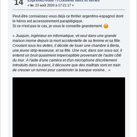
14
Exprimez-vous !
/
Conseils films et séries
«
le:
23 août 2020 à 17:21:17 »
Peut-être connaissez-vous déjà ce thriller argentino-espagnol dont
le héros est accessoirement paraplégique.
Si ce n'est pas le cas, je vous le conseille grandement.
« Joaquin, ingénieur en informatique, vit seul dans une grande
maison morne depuis la mort accidentelle de sa femme et sa fille.
Croulant sous les dettes, il décide de louer une chambre à Berta,
une jeune strip-teaseuse, et sa fille. Une nuit, dans son sous-sol, il
entend un bruit quasiment imperceptible provenant de l'autre côté
du mur. A l'aide d'une caméra et d'un microphone discrètement
introduits dans la paroi, il découvre que des malfrats sont en train
de creuser un tunnel pour cambrioler la banque voisine... »