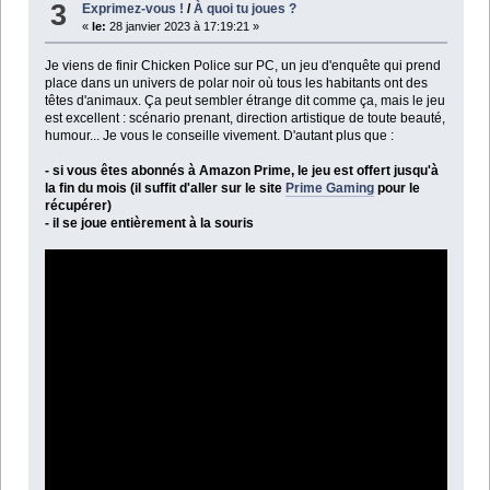
3
Exprimez-vous !
/
À quoi tu joues ?
«
le:
28 janvier 2023 à 17:19:21 »
Je viens de finir Chicken Police sur PC, un jeu d'enquête qui prend
place dans un univers de polar noir où tous les habitants ont des
têtes d'animaux. Ça peut sembler étrange dit comme ça, mais le jeu
est excellent : scénario prenant, direction artistique de toute beauté,
humour... Je vous le conseille vivement. D'autant plus que :
- si vous êtes abonnés à Amazon Prime, le jeu est offert jusqu'à
la fin du mois (il suffit d'aller sur le site
Prime Gaming
pour le
récupérer)
- il se joue entièrement à la souris