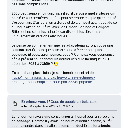
pas sans complications.
2035 peut sembler lointain, mais il suffit de voir à quelle vitesse ont
passé les dix dernières années pour se rendre compte qu'en réalité
c'est demain. D'ailleurs, on a d'ores et déjà un petit avant-goût de ce
qui nous attend peut-être, avec les Citroën Berlingo et Peugeot
Rifter, qui ne sont plus adaptés car disponibles désormais
uniquement en versions électriques.
Je pense personnellement que les adaptateurs auront trouvé une
solution d'ici-là, mais que celle-ci risque d'être encore plus
coûteuse. Et vous, qu'en pensez-vous ? Comptez-vous économiser
dès à présent pour acheter un dernier véhicule thermique le 31
décembre 2034 à 23h59 ?
En cherchant plus d'infos, je suis tombé sur cet article :
https://informations.handicap.fr/a-voitures-electriques-
amenagement-complique-pour-pmr-33349.php/true
5
Exprimez-vous !
/
Coup de gueule ambulances !
«
le:
30 septembre 2022 à 15:28:01 »
Lundi dernier j’avais une consultation à l’hôpital pour un problème
de sondage. Comme il y avait une heure et demi d’attente, plutôt
que d’attendre dans la salle d’attente, j’ai décidé d’aller attendre