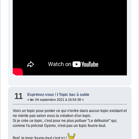
11
Exprimez-vous !
/
Topic bac à sable
«
le:
04 septembre 2021 à 16:54:38 »
Voici un topic pour poster ce qui n'entre dans aucun topic existant et
ne mérite pas selon vous la création d'un topic.
Si je crée ce topic, c'est pour ne plus polluer "Le défouloir" qui,
comme l'a précisé Gyzmo, n'est pas un topic fourre-tout.
Bref, le topic fourre-tout c'est ici !