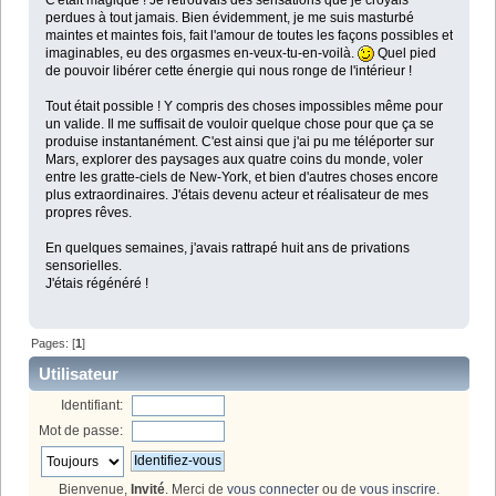
perdues à tout jamais. Bien évidemment, je me suis masturbé
maintes et maintes fois, fait l'amour de toutes les façons possibles et
imaginables, eu des orgasmes en-veux-tu-en-voilà.
Quel pied
de pouvoir libérer cette énergie qui nous ronge de l'intérieur !
Tout était possible ! Y compris des choses impossibles même pour
un valide. Il me suffisait de vouloir quelque chose pour que ça se
produise instantanément. C'est ainsi que j'ai pu me téléporter sur
Mars, explorer des paysages aux quatre coins du monde, voler
entre les gratte-ciels de New-York, et bien d'autres choses encore
plus extraordinaires. J'étais devenu acteur et réalisateur de mes
propres rêves.
En quelques semaines, j'avais rattrapé huit ans de privations
sensorielles.
J'étais régénéré !
Pages: [
1
]
Utilisateur
Identifiant:
Mot de passe:
Bienvenue,
Invité
. Merci de
vous connecter
ou de
vous inscrire
.