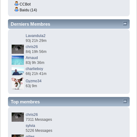
CCBot
Baidu (14)
Derniers Membres
Lavandula2
93j 21h 29m
chris26
84j 19h 56m
Arnaud
83j 9h 36m
charlieboy
66j 21h 41m
Gyzmo34
63j 9m
Top membres
chris26
7311 Messages
sylvia
5226 Messages
gilles