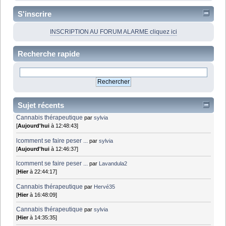
S'inscrire
INSCRIPTION AU FORUM ALARME cliquez ici
Recherche rapide
Sujet récents
Cannabis thérapeutique
par
sylvia
[
Aujourd'hui
à 12:48:43]
lcomment se faire peser ...
par
sylvia
[
Aujourd'hui
à 12:46:37]
lcomment se faire peser ...
par
Lavandula2
[
Hier
à 22:44:17]
Cannabis thérapeutique
par
Hervé35
[
Hier
à 16:48:09]
Cannabis thérapeutique
par
sylvia
[
Hier
à 14:35:35]