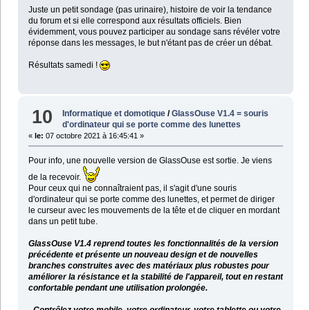
Juste un petit sondage (pas urinaire), histoire de voir la tendance
du forum et si elle correspond aux résultats officiels. Bien
évidemment, vous pouvez participer au sondage sans révéler votre
réponse dans les messages, le but n'étant pas de créer un débat.
Résultats samedi !
10
Informatique et domotique
/
GlassOuse V1.4 = souris
d'ordinateur qui se porte comme des lunettes
«
le:
07 octobre 2021 à 16:45:41 »
Pour info, une nouvelle version de GlassOuse est sortie. Je viens
de la recevoir.
Pour ceux qui ne connaîtraient pas, il s'agit d'une souris
d'ordinateur qui se porte comme des lunettes, et permet de diriger
le curseur avec les mouvements de la tête et de cliquer en mordant
dans un petit tube.
GlassOuse V1.4 reprend toutes les fonctionnalités de la version
précédente et présente un nouveau design et de nouvelles
branches construites avec des matériaux plus robustes pour
améliorer la résistance et la stabilité de l'appareil, tout en restant
confortable pendant une utilisation prolongée.
- Contrôlez votre mobile, votre ordinateur, votre tablette ou votre