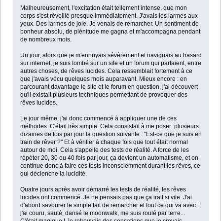
Malheureusement, l'excitation était tellement intense, que mon
corps s'est réveillé presque immédiatement. J'avais les larmes aux
yeux. Des larmes de joie. Je venais de remarcher. Un sentiment de
bonheur absolu, de plénitude me gagna et m'accompagna pendant
de nombreux mois.
Un jour, alors que je m'ennuyais sévèrement et naviguais au hasard
sur internet, je suis tombé sur un site et un forum qui parlaient, entre
autres choses, de rêves lucides. Cela ressemblait fortement à ce
que j'avais vécu quelques mois auparavant. Mieux encore : en
parcourant davantage le site et le forum en question, j'ai découvert
qu'il existait plusieurs techniques permettant de provoquer des
rêves lucides.
Le jour même, j'ai donc commencé à appliquer une de ces
méthodes. C'était très simple. Cela consistait à me poser plusieurs
dizaines de fois par jour la question suivante : "Est-ce que je suis en
train de rêver ?" Et à vérifier à chaque fois que tout était normal
autour de moi. Cela s'appelle des tests de réalité. A force de les
répéter 20, 30 ou 40 fois par jour, ça devient un automatisme, et on
continue donc à faire ces tests inconsciemment durant les rêves, ce
qui déclenche la lucidité.
Quatre jours après avoir démarré les tests de réalité, les rêves
lucides ont commencé. Je ne pensais pas que ça irait si vite. J'ai
d'abord savourer le simple fait de remarcher et tout ce qui va avec :
j'ai couru, sauté, dansé le moonwalk, me suis roulé par terre...
C'était magique ! Je retrouvais des sensations que je croyais