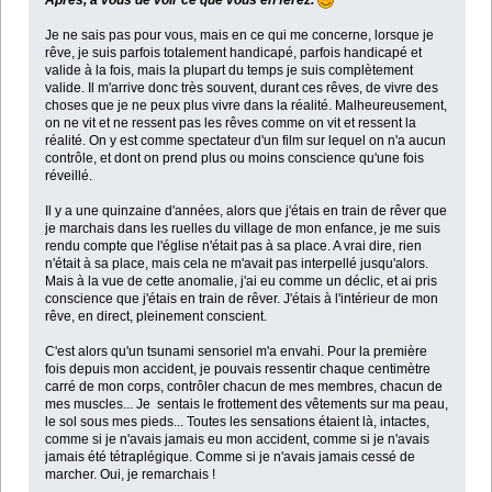
Je ne sais pas pour vous, mais en ce qui me concerne, lorsque je
rêve, je suis parfois totalement handicapé, parfois handicapé et
valide à la fois, mais la plupart du temps je suis complètement
valide. Il m'arrive donc très souvent, durant ces rêves, de vivre des
choses que je ne peux plus vivre dans la réalité. Malheureusement,
on ne vit et ne ressent pas les rêves comme on vit et ressent la
réalité. On y est comme spectateur d'un film sur lequel on n'a aucun
contrôle, et dont on prend plus ou moins conscience qu'une fois
réveillé.
Il y a une quinzaine d'années, alors que j'étais en train de rêver que
je marchais dans les ruelles du village de mon enfance, je me suis
rendu compte que l'église n'était pas à sa place. A vrai dire, rien
n'était à sa place, mais cela ne m'avait pas interpellé jusqu'alors.
Mais à la vue de cette anomalie, j'ai eu comme un déclic, et ai pris
conscience que j'étais en train de rêver. J'étais à l'intérieur de mon
rêve, en direct, pleinement conscient.
C'est alors qu'un tsunami sensoriel m'a envahi. Pour la première
fois depuis mon accident, je pouvais ressentir chaque centimètre
carré de mon corps, contrôler chacun de mes membres, chacun de
mes muscles... Je sentais le frottement des vêtements sur ma peau,
le sol sous mes pieds... Toutes les sensations étaient là, intactes,
comme si je n'avais jamais eu mon accident, comme si je n'avais
jamais été tétraplégique. Comme si je n'avais jamais cessé de
marcher. Oui, je remarchais !