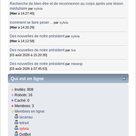
Recherche de bien-être et de reconnexion au corps après une lésion
médullaire
par
sylvia
[
Hier
à 14:27:45]
lcomment se faire peser ...
par
sylvia
[
Hier
à 14:20:29]
Des nouvelles de notre président
par
sylvia
[
Hier
à 14:12:58]
Des nouvelles de notre président
par
Isa
[03 août 2026 à 15:20:30]
Des nouvelles de notre président
par
misterjp
[03 août 2026 à 07:45:53]
Qui est en ligne
Invités: 908
Robots: 16
Caché: 0
Membres: 3
Membres en ligne
:
lacanau
tetra4
sylvia
DotBot