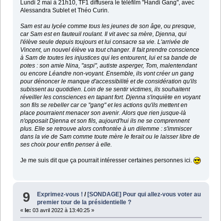
Lundi 2 mai à 21h10, TF1 diffusera le téléfilm "Handi Gang", avec
Alessandra Sublet et Théo Curin.
Sam est au lycée comme tous les jeunes de son âge, ou presque,
car Sam est en fauteuil roulant. Il vit avec sa mère, Djenna, qui
l'élève seule depuis toujours et lui consacre sa vie. L'arrivée de
Vincent, un nouvel élève va tout changer. Il fait prendre conscience
à Sam de toutes les injustices qui les entourent, lui et sa bande de
potes : son amie Nina, "aspi", autiste asperger, Tom, malentendant
ou encore Léandre non-voyant. Ensemble, ils vont créer un gang
pour dénoncer le manque d'accessibilité et de considération qu'ils
subissent au quotidien. Loin de se sentir victimes, ils souhaitent
réveiller les consciences en tapant fort. Djenna s'inquiète en voyant
son fils se rebeller car ce "gang" et les actions qu'ils mettent en
place pourraient menacer son avenir. Alors que rien jusque-là
n'opposait Djenna et son fils, aujourd'hui ils ne se comprennent
plus. Elle se retrouve alors confrontée à un dilemme : s'immiscer
dans la vie de Sam comme toute mère le ferait ou le laisser libre de
ses choix pour enfin penser à elle.
Je me suis dit que ça pourrait intéresser certaines personnes ici.
9
Exprimez-vous !
/
[SONDAGE] Pour qui allez-vous voter au
premier tour de la présidentielle ?
«
le:
03 avril 2022 à 13:40:25 »