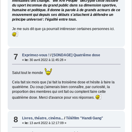
mentalités ont changé. "We Are People" décrypte cette histoire
du sport inconnue du grand public dans sa dimension sportive,
humaine et politique. Il donne la parole à de grands acteurs de ce
mouvement qui depuis ses débuts s'attachent à défendre un
principe universel : l'égalité entre tous.
Je me suis dit que ça pourrait intéresser certaines personnes ici.
7
Exprimez-vous !
/
[SONDAGE] Quatrième dose
«
le:
30 avril 2022 à 11:45:28 »
Salut tout le monde
Cela fait six mois que j'ai fait la troisième dose et hésite à faire la
quatrième. Du coup j'aimerais bien connaître, par curiosité, la
proportion des membres qui ont fait ou comptent faire cette
quatrième dose. Merci d'avance pour vos réponses.
8
Livres, théatre, cinéma...
/
Téléfilm "Handi Gang"
«
le:
13 avril 2022 à 12:17:09 »