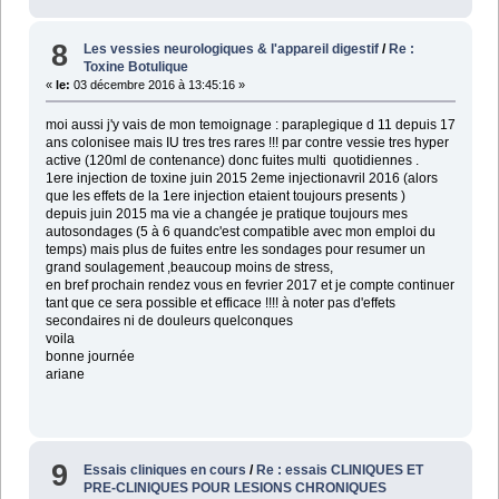
8
Les vessies neurologiques & l'appareil digestif
/
Re :
Toxine Botulique
«
le:
03 décembre 2016 à 13:45:16 »
moi aussi j'y vais de mon temoignage : paraplegique d 11 depuis 17
ans colonisee mais IU tres tres rares !!! par contre vessie tres hyper
active (120ml de contenance) donc fuites multi quotidiennes .
1ere injection de toxine juin 2015 2eme injectionavril 2016 (alors
que les effets de la 1ere injection etaient toujours presents )
depuis juin 2015 ma vie a changée je pratique toujours mes
autosondages (5 à 6 quandc'est compatible avec mon emploi du
temps) mais plus de fuites entre les sondages pour resumer un
grand soulagement ,beaucoup moins de stress,
en bref prochain rendez vous en fevrier 2017 et je compte continuer
tant que ce sera possible et efficace !!!! à noter pas d'effets
secondaires ni de douleurs quelconques
voila
bonne journée
ariane
9
Essais cliniques en cours
/
Re : essais CLINIQUES ET
PRE-CLINIQUES POUR LESIONS CHRONIQUES