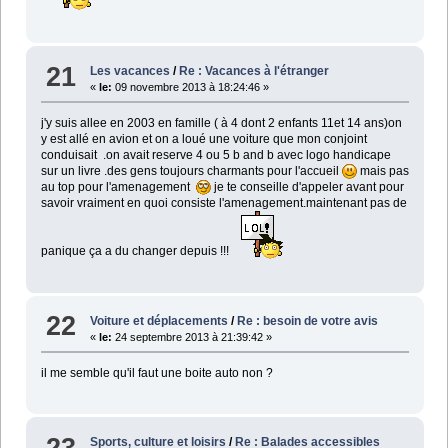
21
Les vacances
/
Re : Vacances à l'étranger
«
le:
09 novembre 2013 à 18:24:46 »
j'y suis allee en 2003 en famille ( à 4 dont 2 enfants 11et 14 ans)on
y est allé en avion et on a loué une voiture que mon conjoint
conduisait .on avait reserve 4 ou 5 b and b avec logo handicape
sur un livre .des gens toujours charmants pour l'accueil
mais pas
au top pour l'amenagement
je te conseille d'appeler avant pour
savoir vraiment en quoi consiste l'amenagement.maintenant pas de
panique ça a du changer depuis !!!
22
Voiture et déplacements
/
Re : besoin de votre avis
«
le:
24 septembre 2013 à 21:39:42 »
il me semble qu'il faut une boite auto non ?
23
Sports, culture et loisirs
/
Re : Balades accessibles