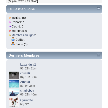
[24 juillet 2026 à 15:56:46]
Qui est en ligne
Invités: 466
Robots: 7
Caché: 0
Membres: 0
Membres en ligne
:
DotBot
Baidu (6)
Derniers Membres
Lavandula2
93j 21h 11m
chris26
84j 19h 56m
Arnaud
83j 9h 36m
charlieboy
66j 21h 40m
Gyzmo34
63j 9m