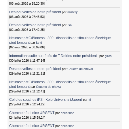
[03 août 2026 à 15:20:30]
Des nouvelles de notre président
par
misterjp
[03 août 2026 à 07:45:53]
Des nouvelles de notre président
par
Isa
[02 août 2026 à 17:42:25]
NeurostepMC/Bioness L300 : dispositifs de stimulation électrique -
pied tombant
par
farid
[02 août 2026 à 08:09:06]
Informations suite au décès de T Delrieu notre président .
par
gilles
[30 juillet 2026 à 11:47:14]
Des nouvelles de notre président
par
Couette de cheval
[29 juillet 2026 à 11:21:21]
NeurostepMC/Bioness L300 : dispositifs de stimulation électrique -
pied tombant
par
Couette de cheval
[29 juillet 2026 à 11:12:41]
Cellules souches iPS - Keio University (Japon)
par
fti
[27 juillet 2026 à 12:24:22]
Cherche hôtel nice URGENT
par
christinne
[24 juillet 2026 à 15:59:24]
Cherche hôtel nice URGENT
par
christinne