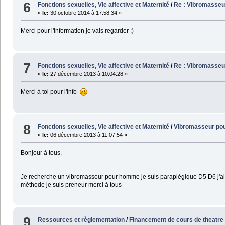
6
Fonctions sexuelles, Vie affective et Maternité
/
Re : Vibromasse
«
le:
30 octobre 2014 à 17:58:34 »
Merci pour l'information je vais regarder :)
7
Fonctions sexuelles, Vie affective et Maternité
/
Re : Vibromasse
«
le:
27 décembre 2013 à 10:04:28 »
Merci à toi pour l'info
8
Fonctions sexuelles, Vie affective et Maternité
/
Vibromasseur po
«
le:
06 décembre 2013 à 11:07:54 »
Bonjour à tous,
Je recherche un vibromasseur pour homme je suis paraplégique D5 D6 j'ai vu
méthode je suis preneur merci à tous
9
Ressources et règlementation
/
Financement de cours de theatre