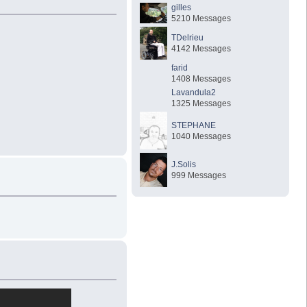
gilles
5210 Messages
TDelrieu
4142 Messages
farid
1408 Messages
Lavandula2
1325 Messages
STEPHANE
1040 Messages
J.Solis
999 Messages