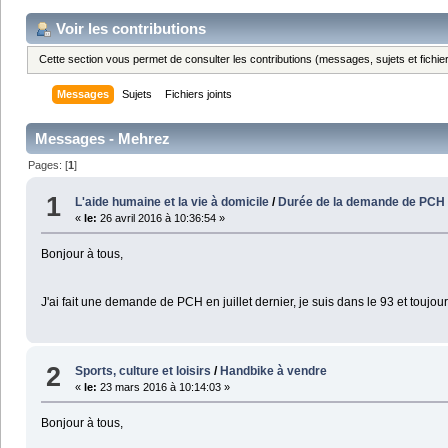
Voir les contributions
Cette section vous permet de consulter les contributions (messages, sujets et fichier
Messages
Sujets
Fichiers joints
Messages - Mehrez
Pages: [
1
]
1
L'aide humaine et la vie à domicile
/
Durée de la demande de PCH
«
le:
26 avril 2016 à 10:36:54 »
Bonjour à tous,
J'ai fait une demande de PCH en juillet dernier, je suis dans le 93 et toujo
2
Sports, culture et loisirs
/
Handbike à vendre
«
le:
23 mars 2016 à 10:14:03 »
Bonjour à tous,