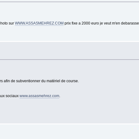
photo sur
WWW.ASSASMEHREZ.COM
prix fixe a 2000 euro je veut m'en debarass
rs afin de subventionner du matériel de course.
eaux sociaux
www.assasmehrez.com
.