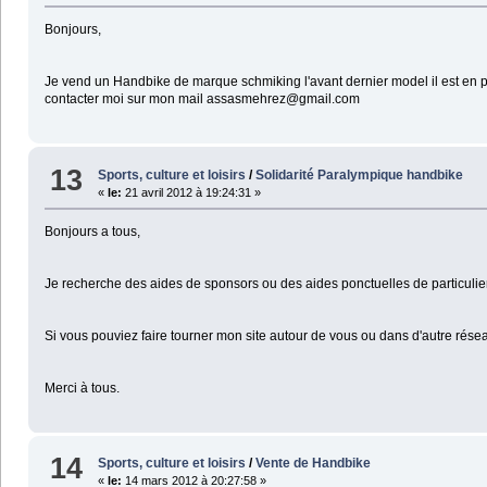
Bonjours,
Je vend un Handbike de marque schmiking l'avant dernier model il est en 
contacter moi sur mon mail assasmehrez@gmail.com
13
Sports, culture et loisirs
/
Solidarité Paralympique handbike
«
le:
21 avril 2012 à 19:24:31 »
Bonjours a tous,
Je recherche des aides de sponsors ou des aides ponctuelles de particulie
Si vous pouviez faire tourner mon site autour de vous ou dans d'autre rés
Merci à tous.
14
Sports, culture et loisirs
/
Vente de Handbike
«
le:
14 mars 2012 à 20:27:58 »