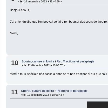
«
le:
14 septembre 2013 à 11:40:39 »
Bonjour à tous,
J'ai entendu dire que l'on pouvait se faire rembourser des cours de theatre,
Merci,
10
Sports, culture et loisirs
/
Re : Tractions et paraplegie
«
le:
12 décembre 2012 à 10:08:37 »
Merci a tous, spéciale décidasse a anne so :p non c'est pas si dur que ca il
11
Sports, culture et loisirs
/
Tractions et paraplegie
«
le:
11 décembre 2012 à 18:06:42 »