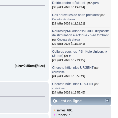
Delrieu notre président .
par
gilles
[30 juillet 2026 à 11:47:14]
Des nouvelles de notre président
par
Couette de cheval
[29 juillet 2026 à 11:21:21]
NeurostepMC/Bioness L300 : dispositifs
de stimulation électrique - pied tombant
par
Couette de cheval
[29 juillet 2026 à 11:12:41]
Cellules souches iPS - Keio University
(Japon)
par
fti
[27 juillet 2026 à 12:24:22]
[size=0.85em]
[/size]
Cherche hôtel nice URGENT
par
christinne
[24 juillet 2026 à 15:59:24]
Cherche hôtel nice URGENT
par
christinne
[24 juillet 2026 à 15:56:46]
Qui est en ligne
Invités: 691
Robots: 7