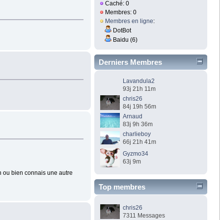
Caché: 0
Membres: 0
Membres en ligne
:
DotBot
Baidu (6)
Derniers Membres
Lavandula2
93j 21h 11m
chris26
84j 19h 56m
Arnaud
83j 9h 36m
charlieboy
66j 21h 41m
Gyzmo34
63j 9m
on ou bien connais une autre
Top membres
chris26
7311 Messages