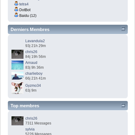
tetra4
DotBot
Baidu (12)
Derniers Membres
Lavandula2
93j 21h 29m
chris26
84j 19h 56m
Arnaud
83j 9h 36m
charlieboy
66j 21h 41m
Gyzmo34
63j 9m
Top membres
chris26
7311 Messages
sylvia
5226 Messages