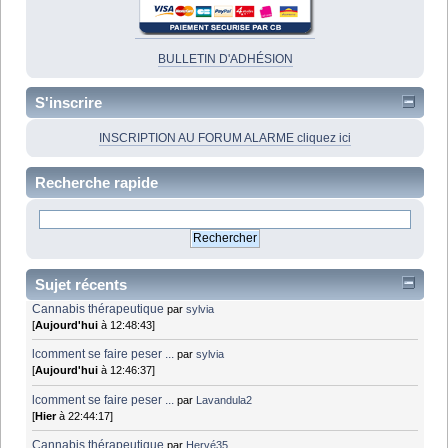
BULLETIN D'ADHÉSION
S'inscrire
INSCRIPTION AU FORUM ALARME cliquez ici
Recherche rapide
Sujet récents
Cannabis thérapeutique
par
sylvia
[
Aujourd'hui
à 12:48:43]
lcomment se faire peser ...
par
sylvia
[
Aujourd'hui
à 12:46:37]
lcomment se faire peser ...
par
Lavandula2
[
Hier
à 22:44:17]
Cannabis thérapeutique
par
Hervé35