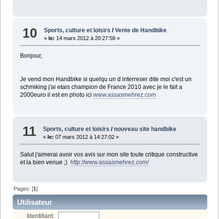
10
Sports, culture et loisirs
/
Vente de Handbike
«
le:
14 mars 2012 à 20:27:58 »
Bonjour,
Je vend mon Handbike si quelqu un d interreser dite moi c'est un
schmiking j'ai etais champion de France 2010 avec je le fait a
2000euro il est en photo ici
www.assasmehrez.com
11
Sports, culture et loisirs
/
nouveau site handbike
«
le:
07 mars 2012 à 14:27:02 »
Salut j'aimerai avoir vos avis sur mon site toute critique constructive
et la bien venue ;)
http://www.assasmehrez.com/
Pages: [
1
]
Utilisateur
Identifiant: