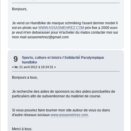
Bonjours,
Je vend un Handbike de marque schmiking l'avant dernier model il
est en photo sur
WWW.ASSASMEHREZ.COM
prix fixe a 2000 euro
je veut m'en debarasser pour m'acheter du matos contacter moi sur
mon mail assasmehrez@gmail.com
9
Sports, culture et loisirs
/
Solidarité Paralympique
handbike
«
le:
21 avril 2012 à 19:24:31 »
Bonjours a tous,
Je recherche des aides de sponsors ou des aides ponctuelles de
particuliers afin de subventionner du matériel de course.
Si vous pouviez faire tourner mon site autour de vous ou dans
d'autre réseaux sociaux
www.assasmehrez.com
.
Merci à tous.