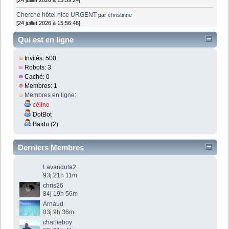
Cherche hôtel nice URGENT
par
christinne
[24 juillet 2026 à 15:56:46]
Qui est en ligne
Invités: 500
Robots: 3
Caché: 0
Membres: 1
Membres en ligne
:
céline
DotBot
Baidu (2)
Derniers Membres
Lavandula2
93j 21h 11m
chris26
84j 19h 56m
Arnaud
83j 9h 36m
charlieboy