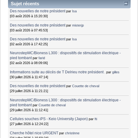
Sujet récents
Des nouvelles de notre président
par
Isa
[03 août 2026 à 15:20:30]
Des nouvelles de notre président
par
misterjp
[03 août 2026 à 07:45:53]
Des nouvelles de notre président
par
Isa
[02 août 2026 à 17:42:25]
NeurostepMC/Bioness L300 : dispositifs de stimulation électrique -
pied tombant
par
farid
[02 août 2026 à 08:09:06]
Informations suite au décès de T Delrieu notre président .
par
gilles
[30 juillet 2026 à 11:47:14]
Des nouvelles de notre président
par
Couette de cheval
[29 juillet 2026 à 11:21:21]
NeurostepMC/Bioness L300 : dispositifs de stimulation électrique -
pied tombant
par
Couette de cheval
[29 juillet 2026 à 11:12:41]
Cellules souches iPS - Keio University (Japon)
par
fti
[27 juillet 2026 à 12:24:22]
Cherche hôtel nice URGENT
par
christinne
[24 juillet 2026 à 15:59:24]