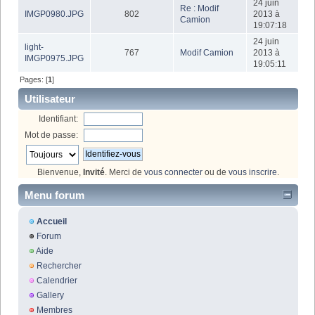
24 juin
Re : Modif
IMGP0980.JPG
802
2013 à
Camion
19:07:18
24 juin
light-
767
Modif Camion
2013 à
IMGP0975.JPG
19:05:11
Pages: [
1
]
Utilisateur
Identifiant:
Mot de passe:
Bienvenue,
Invité
. Merci de
vous connecter
ou de
vous inscrire
.
Menu forum
Accueil
Forum
Aide
Rechercher
Calendrier
Gallery
Membres