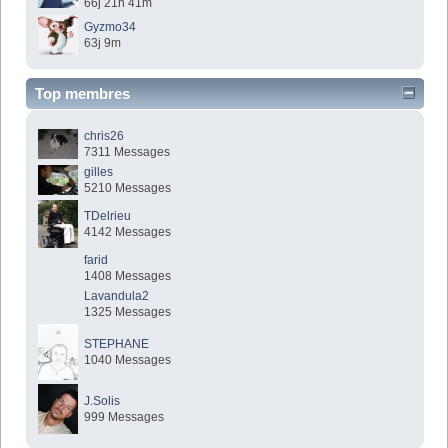
66j 21h 41m
Gyzmo34
63j 9m
Top membres
chris26
7311 Messages
gilles
5210 Messages
TDelrieu
4142 Messages
farid
1408 Messages
Lavandula2
1325 Messages
STEPHANE
1040 Messages
J.Solis
999 Messages