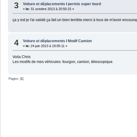
3
Voiture et déplacements
/
permis super lourd
«
le:
31 octobre 2013 à 20:50:15 »
ça y est je l'ai validé.ça fait un bien terrible.merci à tous de m'avoir encoura
4
Voiture et déplacements
/
Modif Camion
«
le:
24 juin 2013 à 19:05:11 »
Voila Chris
Les modifs de mes véhicules: fourgon, camion, télescopique.
Pages: [
1
]