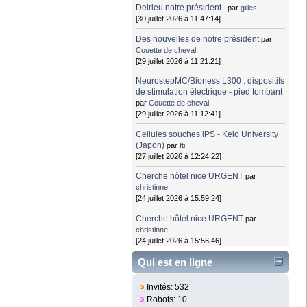
Delrieu notre président .
par
gilles
[30 juillet 2026 à 11:47:14]
Des nouvelles de notre président
par
Couette de cheval
[29 juillet 2026 à 11:21:21]
NeurostepMC/Bioness L300 : dispositifs
de stimulation électrique - pied tombant
par
Couette de cheval
[29 juillet 2026 à 11:12:41]
Cellules souches iPS - Keio University
(Japon)
par
fti
[27 juillet 2026 à 12:24:22]
Cherche hôtel nice URGENT
par
christinne
[24 juillet 2026 à 15:59:24]
Cherche hôtel nice URGENT
par
christinne
[24 juillet 2026 à 15:56:46]
Qui est en ligne
Invités: 532
Robots: 10