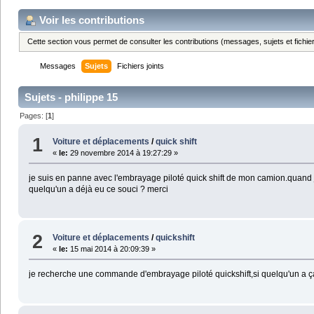
Voir les contributions
Cette section vous permet de consulter les contributions (messages, sujets et fichier
Messages
Sujets
Fichiers joints
Sujets - philippe 15
Pages: [
1
]
1
Voiture et déplacements
/
quick shift
«
le:
29 novembre 2014 à 19:27:29 »
je suis en panne avec l'embrayage piloté quick shift de mon camion.quand j
quelqu'un a déjà eu ce souci ? merci
2
Voiture et déplacements
/
quickshift
«
le:
15 mai 2014 à 20:09:39 »
je recherche une commande d'embrayage piloté quickshift,si quelqu'un a ç