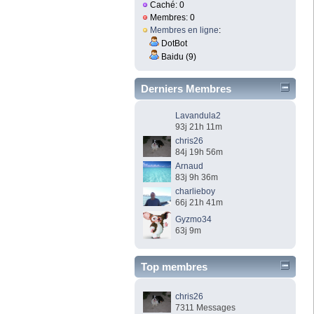
Caché: 0
Membres: 0
Membres en ligne
:
DotBot
Baidu (9)
Derniers Membres
Lavandula2
93j 21h 11m
chris26
84j 19h 56m
Arnaud
83j 9h 36m
charlieboy
66j 21h 41m
Gyzmo34
63j 9m
Top membres
chris26
7311 Messages