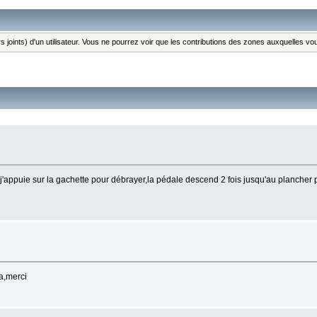
s joints) d'un utilisateur. Vous ne pourrez voir que les contributions des zones auxquelles v
'appuie sur la gachette pour débrayer,la pédale descend 2 fois jusqu'au plancher p
a,merci