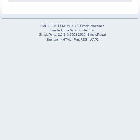
SMF 2.0.19
|
SMF © 2017
,
Simple Machines
Simple Audio Video Embedder
SimplePortal 2.3.7 © 2008-2026, SimplePortal
Sitemap
XHTML
Flux RSS
WAP2