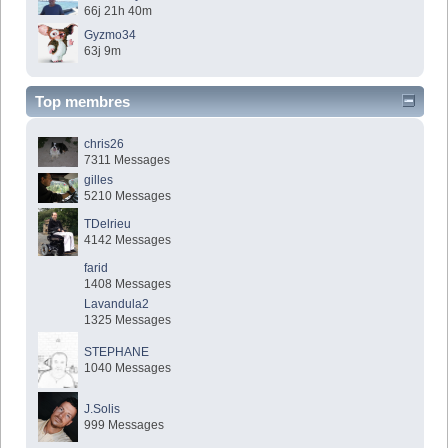
66j 21h 40m
Gyzmo34
63j 9m
Top membres
chris26
7311 Messages
gilles
5210 Messages
TDelrieu
4142 Messages
farid
1408 Messages
Lavandula2
1325 Messages
STEPHANE
1040 Messages
J.Solis
999 Messages