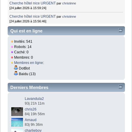
Cherche hôtel nice URGENT
par
christinne
[24 juillet 2026 à 15:59:24]
Cherche hôtel nice URGENT
par
christinne
[24 juillet 2026 à 15:56:46]
Qui est en ligne
Invités: 541
Robots: 14
Caché: 0
Membres: 0
Membres en ligne
:
DotBot
Baidu (13)
Derniers Membres
Lavandula2
93j 21h 11m
chris26
84j 19h 56m
Arnaud
83j 9h 36m
charlieboy