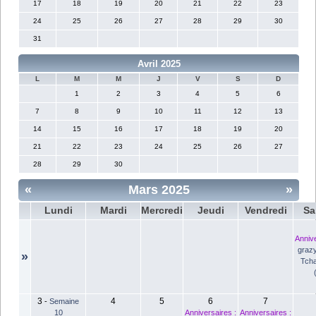
17
18
19
20
21
22
23
24
25
26
27
28
29
30
31
Avril 2025
L
M
M
J
V
S
D
1
2
3
4
5
6
7
8
9
10
11
12
13
14
15
16
17
18
19
20
21
22
23
24
25
26
27
28
29
30
«
Mars 2025
»
Lundi
Mardi
Mercredi
Jeudi
Vendredi
Sa
Annive
grazy
»
Tcha
3
4
5
6
7
-
Semaine
10
Anniversaires :
Anniversaires :