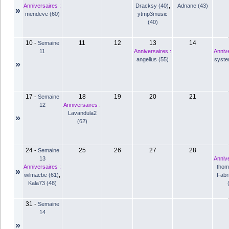
Anniversaires :
Dracksy (40)
,
Adnane (43)
»
mendeve (60)
ytmp3music
(40)
10
11
12
13
14
-
Semaine
11
Anniversaires :
Annive
angelius (55)
syste
»
17
18
19
20
21
-
Semaine
12
Anniversaires :
Lavandula2
»
(62)
24
25
26
27
28
-
Semaine
13
Annive
Anniversaires :
thom
»
wilmacbe (61)
,
Fabr
Kala73 (48)
31
-
Semaine
14
»