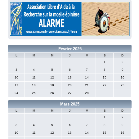
Février 2025
L
M
M
J
V
S
D
1
2
3
4
5
6
7
8
9
10
11
12
13
14
15
16
17
18
19
20
21
22
23
24
25
26
27
28
Mars 2025
L
M
M
J
V
S
D
1
2
3
4
5
6
7
8
9
10
11
12
13
14
15
16