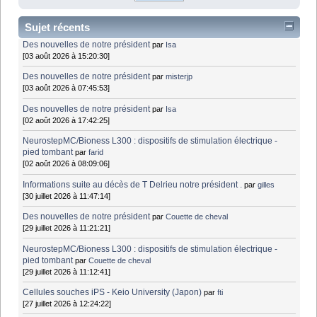
Sujet récents
Des nouvelles de notre président
par
Isa
[03 août 2026 à 15:20:30]
Des nouvelles de notre président
par
misterjp
[03 août 2026 à 07:45:53]
Des nouvelles de notre président
par
Isa
[02 août 2026 à 17:42:25]
NeurostepMC/Bioness L300 : dispositifs de stimulation électrique -
pied tombant
par
farid
[02 août 2026 à 08:09:06]
Informations suite au décès de T Delrieu notre président .
par
gilles
[30 juillet 2026 à 11:47:14]
Des nouvelles de notre président
par
Couette de cheval
[29 juillet 2026 à 11:21:21]
NeurostepMC/Bioness L300 : dispositifs de stimulation électrique -
pied tombant
par
Couette de cheval
[29 juillet 2026 à 11:12:41]
Cellules souches iPS - Keio University (Japon)
par
fti
[27 juillet 2026 à 12:24:22]