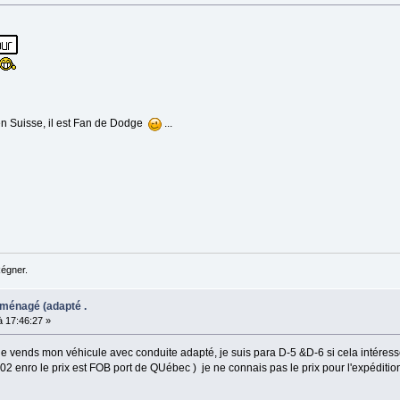
 en Suisse, il est Fan de Dodge
...
Régner.
ménagé (adapté .
 17:46:27 »
je vends mon véhicule avec conduite adapté, je suis para D-5 &D-6 si cela intéress
02 enro le prix est FOB port de QUébec ) je ne connais pas le prix pour l'expéditio