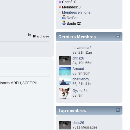
Caché: 0
Membres: 0
Membres en ligne
:
DotBot
Baidu (2)
Derniers Membres
IP archivée
Lavandula2
93j 21h 11m
chris26
84j 19h 56m
Arnaud
83j 9h 36m
charlieboy
rganismes MDPH, AGEFIPH
66j 21h 41m
Gyzmo34
63j 9m
Top membres
chris26
7311 Messages