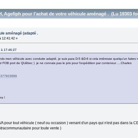
 Agefiph pour l'achat de votre véhicule aménagé . (Lu 19303 fo
ule aménagé (adapté .
 12:41:42 »
 à 17:46:27
nds mon véhicule avec conduite adapté, je suis para D-5 &D-6 si cela intéresse quelqu'un faites m
t FOB port de QUébec ) je ne connais pas le prix pour l'expédition par conteneur ....Charles
d=1377923689
ns !
TVA pour tout véhicule ( neuf ou occasion ) venant d'un pays qui n'est pas dans la C
ntracommunautaire pour toute vente )