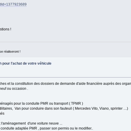
l?adId=1377923689
tions !
se réaliseront !
 pour l'achat de votre véhicule
rches et la constitution des dossiers de demande d'aide financière auprès des o
neuf ou occasion .
ménagés pour la conduite PMR ou transport ( TPMR )
ilitaires, Van pour conduire dans son fauteuil ( Mercedes Vito, Viano, sprinter ....)
gés
et l'aménagement d'une voiture neuve ...
 conduite adaptée PMR , passer son permis ou le modifier..