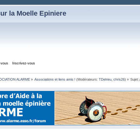
ur la Moelle Epiniere
z-vous
Inscrivez-vous
OCIATION ALARME
»
Associations et liens amis !
(Modérateurs:
TDelrieu
,
chris26
) »
Sujet: