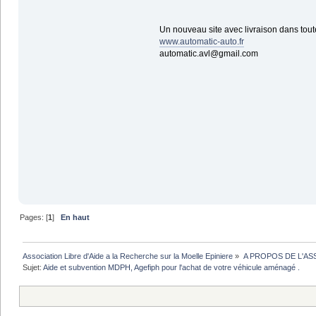
Un nouveau site avec livraison dans toute
www.automatic-auto.fr
automatic.avl@gmail.com
Pages: [
1
]
En haut
Association Libre d'Aide a la Recherche sur la Moelle Epiniere
»
A PROPOS DE L'AS
Sujet:
Aide et subvention MDPH, Agefiph pour l'achat de votre véhicule aménagé .