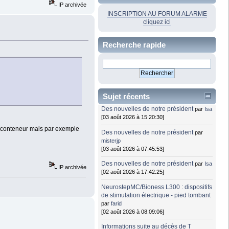
IP archivée
INSCRIPTION AU FORUM ALARME
cliquez ici
Recherche rapide
Sujet récents
Des nouvelles de notre président
par
Isa
[03 août 2026 à 15:20:30]
u conteneur mais par exemple
Des nouvelles de notre président
par
misterjp
[03 août 2026 à 07:45:53]
Des nouvelles de notre président
par
Isa
IP archivée
[02 août 2026 à 17:42:25]
NeurostepMC/Bioness L300 : dispositifs
de stimulation électrique - pied tombant
par
farid
[02 août 2026 à 08:09:06]
Informations suite au décès de T