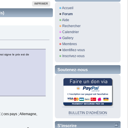
IMPRIMER
Accueil
is)
Forum
Aide
Rechercher
Calendrier
Gallery
Membres
Identifiez-vous
oi signe le prix est de
Inscrivez-vous
Soutenez-nous
BULLETIN D'ADHÉSION
E ( ces pays ; Allemagne,
S'inscrire