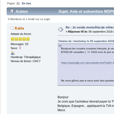
Pages: [
1
]
En bas
Auteur
Sujet: Aide et subvention MDPH,
0 Membres et 1 Invité sur ce sujet
Re : Je vends monvéhicule véhic
Katia
«
Réponse #5 le:
06 septembre 2018 à
Adepte du forum
Citation de: charlieboy le 05 septembre 2018
Messages: 53
Sexe:
Bonjours les cousins cousines français, je ve
$7500.00 canadien ( +/- 5102 enro le prix es
Handicap: Tétraplégique
Niveau de lésion: C6/C7
https://www.kijiji.ca/v-view-details.html?adI
Ne vous gênez pas si vous avez des questio
Bonjour
Je crois que l'acheteur devrait payer la 
Belgique, Espagne....appliquent la TVA i
Merci