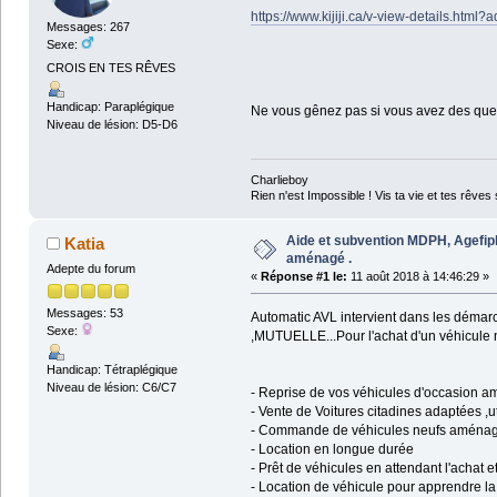
https://www.kijiji.ca/v-view-details.htm
Messages: 267
Sexe:
CROIS EN TES RÊVES
Handicap: Paraplégique
Ne vous gênez pas si vous avez des ques
Niveau de lésion: D5-D6
Charlieboy
Rien n'est Impossible ! Vis ta vie et tes rêves 
Aide et subvention MDPH, Agefiph
Katia
aménagé .
Adepte du forum
«
Réponse #1 le:
11 août 2018 à 14:46:29 »
Messages: 53
Automatic AVL intervient dans les déma
Sexe:
,MUTUELLE...Pour l'achat d'un véhicule 
Handicap: Tétraplégique
Niveau de lésion: C6/C7
- Reprise de vos véhicules d'occasion a
- Vente de Voitures citadines adaptées ,ut
- Commande de véhicules neufs aména
- Location en longue durée
- Prêt de véhicules en attendant l'achat 
- Location de véhicule pour apprendre la