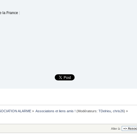
 la France :
SOCIATION ALARME
»
Associations et liens amis !
(Modérateurs:
TDelrieu
,
chris26
) »
Aller à: