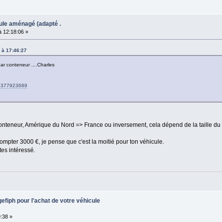
ule aménagé (adapté .
 12:18:06 »
 à 17:46:27
ar conteneur ....Charles
d=1377923689
conteneur, Amérique du Nord => France ou inversement, cela dépend de la taille d
ompter 3000 €, je pense que c'est la moitié pour ton véhicule.
tes intéressé.
efiph pour l'achat de votre véhicule
:38 »