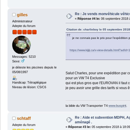
Re : Je vends monvéhicule véhic
gilles
«
Réponse #4 le:
06 septembre 2018 à
Administrateur
Adepte du forum
Citation de: charlieboy le 05 septembre 2018
je ne connais pas le prix pour l'expédition p
https://www.kijiji.ca/v-view-details.html?adI
Messages: 5210
Sexe:
je déteste les piscines depuis le
05/08/1997
Salut Charles, pour une expédition par 
pour un VW T4 Exclusive
Handicap: Tétraplégique
qui est plus gros que l'EUROVAN il faut c
Niveau de lésion: C5/C6
je peu avoir une grille des tarifs si vous ê
la bible du VW Transporter T4
www.buspirit
.
Re : Aide et subvention MDPH, Ag
schtaff
aménagé .
Adepte du forum
«
Réponse #3 le:
05 septembre 2018 à 18:09