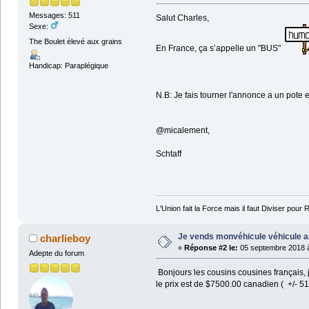
Messages: 511
Salut Charles,
Sexe:
The Boulet élevé aux grains
En France, ça s’appelle un "BUS"
Handicap: Paraplégique
N.B: Je fais tourner l'annonce a un pote
@micalement,
Schtaff
L'Union fait la Force mais il faut Diviser pour 
Je vends monvéhicule véhicule a
charlieboy
«
Réponse #2 le:
05 septembre 2018 à
Adepte du forum
Bonjours les cousins cousines français, 
le prix est de $7500.00 canadien ( +/- 51