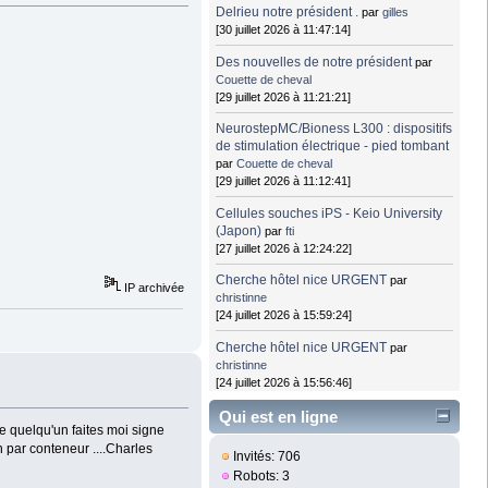
Delrieu notre président .
par
gilles
[30 juillet 2026 à 11:47:14]
Des nouvelles de notre président
par
Couette de cheval
[29 juillet 2026 à 11:21:21]
NeurostepMC/Bioness L300 : dispositifs
de stimulation électrique - pied tombant
par
Couette de cheval
[29 juillet 2026 à 11:12:41]
Cellules souches iPS - Keio University
(Japon)
par
fti
[27 juillet 2026 à 12:24:22]
Cherche hôtel nice URGENT
par
IP archivée
christinne
[24 juillet 2026 à 15:59:24]
Cherche hôtel nice URGENT
par
christinne
[24 juillet 2026 à 15:56:46]
Qui est en ligne
e quelqu'un faites moi signe
n par conteneur ....Charles
Invités: 706
Robots: 3