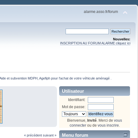
alarme.asso.fr/forum
Nouvelles:
INSCRIPTION AU FORUM ALARME cliquez ici
Aide et subvention MDPH, Agefiph pour l'achat de votre véhicule aménagé .
Utilisateur
Identifiant:
Mot de passe:
Bienvenue,
Invité
. Merci de
vous
connecter
ou de
vous inscrire
.
Menu forum
« précédent
suivant »