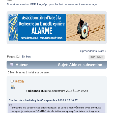
Sujet:
Aide et subvention MDPH, Agefiph pour l'achat de votre véhicule aménagé .
« précédent
suivant »
Pages: [
1
]
En bas
IMPRIMER
Auteur
Sujet: Aide et subvention
MDPH, Agefiph pour l'achat de votre véhicule
0 Membres et 1 Invité sur ce sujet
aménagé . (Lu 19199 fois)
Katia
«
Réponse #5 le:
06 septembre 2018 à 12:41:42 »
Citation de: charlieboy le 05 septembre 2018 à 17:46:27
Bonjours les cousins cousines français, je vends mon véhicule avec conduite
adapté, je suis para D-5 &D-6 si cela intéresse quelqu'un faites moi signe le