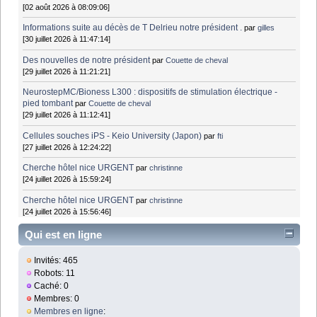
[02 août 2026 à 08:09:06]
Informations suite au décès de T Delrieu notre président .
par
gilles
[30 juillet 2026 à 11:47:14]
Des nouvelles de notre président
par
Couette de cheval
[29 juillet 2026 à 11:21:21]
NeurostepMC/Bioness L300 : dispositifs de stimulation électrique -
pied tombant
par
Couette de cheval
[29 juillet 2026 à 11:12:41]
Cellules souches iPS - Keio University (Japon)
par
fti
[27 juillet 2026 à 12:24:22]
Cherche hôtel nice URGENT
par
christinne
[24 juillet 2026 à 15:59:24]
Cherche hôtel nice URGENT
par
christinne
[24 juillet 2026 à 15:56:46]
Qui est en ligne
Invités: 465
Robots: 11
Caché: 0
Membres: 0
Membres en ligne
: