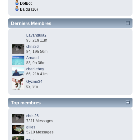
DotBot
Baidu (10)
Derniers Membres
Lavandula2
93j 21h 11m
chris26
84j 19h 56m
Arnaud
83j 9h 36m
charlieboy
66j 21h 41m
Gyzmo34
63j 9m
Top membres
chris26
7311 Messages
gilles
5210 Messages