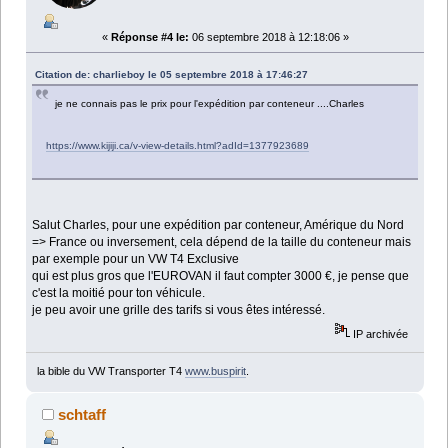
«
Réponse #4 le:
06 septembre 2018 à 12:18:06 »
Citation de: charlieboy le 05 septembre 2018 à 17:46:27
je ne connais pas le prix pour l'expédition par conteneur ....Charles
https://www.kijiji.ca/v-view-details.html?adId=1377923689
Salut Charles, pour une expédition par conteneur, Amérique du Nord
=> France ou inversement, cela dépend de la taille du conteneur mais
par exemple pour un VW T4 Exclusive
qui est plus gros que l'EUROVAN il faut compter 3000 €, je pense que
c'est la moitié pour ton véhicule.
je peu avoir une grille des tarifs si vous êtes intéressé.
IP archivée
la bible du VW Transporter T4
www.buspirit
.
schtaff