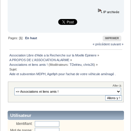
IP archivée
Pages: [
1
]
En haut
IMPRIMER
« précédent
suivant »
Association Libre d'Aide a la Recherche sur la Moelle Epiniere
»
A PROPOS DE L'ASSOCIATION ALARME
»
Associations et liens amis !
(Modérateurs:
TDelrieu
,
chris26
) »
Sujet:
Aide et subvention MDPH, Agefiph pour l'achat de votre véhicule aménagé .
Aller à:
Utilisateur
Identifiant:
Mot de passe: