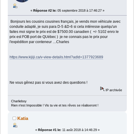
«
Réponse #2 le:
05 septembre 2018 à 17:46:27 »
Bonjours les cousins cousines français, je vends mon véhicule avec
conduite adapté, je suis para D-5 &D-6 si cela intéresse quelqu'un
faites moi signe le prix est de $7500.00 canadien ( +/- 5102 enro le
prix est FOB port de QUébec ) je ne connais pas le prix pour
l'expédition par conteneur ....Charles
https://www.kijiji.ca/v-view-details.html?adId=1377923689
Ne vous gênez pas si vous avez des questions !
IP archivée
Charlieboy
Rien n'est Impossible ! Vis ta vie et tes rêves se réaliseront !
Katia
«
Réponse #1 le:
11 août 2018 à 14:46:29 »