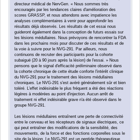
directeur médical de NervGen. « Nous sommes très
encouragés par les tendances claires d'amélioration des
scores GRASSP, et nous attendons avec impatience les
analyses complémentaires à venir pour approfondir les
résultats déjà observés. Les résultats de cet essai nous
guideront également dans la conception de futurs essais sur
les lésions médullaires. Nous prévoyons de rencontrer la FDA
dans les prochains mois pour discuter de ces résultats et de
la voie à suivre pour le NVG-291. Par ailleurs, nous
continuons de recruter des participants pour la cohorte
subaiguë (20 à 90 jours après la lésion) de l'essai. » Nous
pensons que le signal d'efficacité préliminaire observé dans
la cohorte chronique de cette étude conforte l'intérêt clinique
du NVG-291 pour le traitement des lésions médullaires
chroniques. Le NVG-291 s'est avéré généralement sûr et bien
toléré. L'effet indésirable le plus fréquent a été des réactions
légères à modérées au point d'injection. Aucun arrêt de
traitement ni effet indésirable grave n'a été observé dans le
groupe NVG-291.
Les lésions médullaires entraînent une perte de connectivité
entre le cerveau et les récepteurs de signaux électriques, ce
qui peut entraîner des modifications de la sensibilité, des
mouvements, de la force et des fonctions corporelles sous le
site de la lésion. Le NVG-291 est un peptide thérapeutique