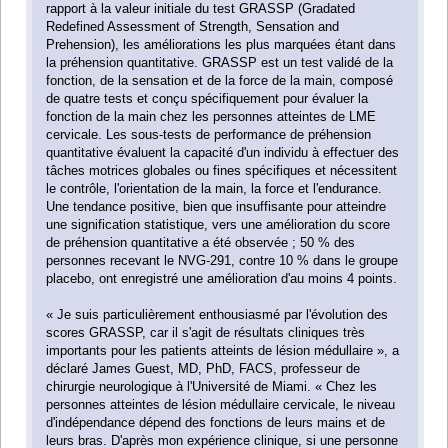
rapport à la valeur initiale du test GRASSP (Gradated
Redefined Assessment of Strength, Sensation and
Prehension), les améliorations les plus marquées étant dans
la préhension quantitative. GRASSP est un test validé de la
fonction, de la sensation et de la force de la main, composé
de quatre tests et conçu spécifiquement pour évaluer la
fonction de la main chez les personnes atteintes de LME
cervicale. Les sous-tests de performance de préhension
quantitative évaluent la capacité d'un individu à effectuer des
tâches motrices globales ou fines spécifiques et nécessitent
le contrôle, l'orientation de la main, la force et l'endurance.
Une tendance positive, bien que insuffisante pour atteindre
une signification statistique, vers une amélioration du score
de préhension quantitative a été observée ; 50 % des
personnes recevant le NVG-291, contre 10 % dans le groupe
placebo, ont enregistré une amélioration d'au moins 4 points.
« Je suis particulièrement enthousiasmé par l'évolution des
scores GRASSP, car il s'agit de résultats cliniques très
importants pour les patients atteints de lésion médullaire », a
déclaré James Guest, MD, PhD, FACS, professeur de
chirurgie neurologique à l'Université de Miami. « Chez les
personnes atteintes de lésion médullaire cervicale, le niveau
d'indépendance dépend des fonctions de leurs mains et de
leurs bras. D'après mon expérience clinique, si une personne