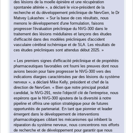
des lésions de la moelle épinière et une récupération
spontanée altérée », a déclaré le vice-président de la
recherche et du développement préclinique de NervGen, le Dr
Matvey Lukashev. « Sur la base de ces résultats, nous
menons le développement d'une formulation, faisons
progresser l'évaluation préclinique du NVG-300 dans le
traitement des lésions médullaires et lançons des études
d'efficacité dans des modèles précliniques d'accident
vasculaire cérébral ischémique et de SLA. Les résultats de
ces études précliniques sont attendus début 2025. »
« Les premiers signes d'efficacité préclinique et de propriétés
pharmaceutiques favorables ont fourni les preuves dont nous
avions besoin pour faire progresser le NVG-300 vers des
indications élargies caractérisées par des lésions du système
nerveux », a déclaré Mike Kelly, président et chef de la
direction de NervGen. « Bien que notre principal produit
candidat, le NVG-291, reste l'objectif clé de l'entreprise, nous
espérons que le NVG-300 ajoutera de la diversité à notre
pipeline et offrira une option stratégique pour de futures
opportunités de partenariat. En tant que pionnier et leader
émergent dans le développement de interventions
pharmacologiques ciblant les mécanismes qui inhibent la
réparation du système nerveux, nous concentrons nos efforts
de recherche et de développement pour garantir que nous