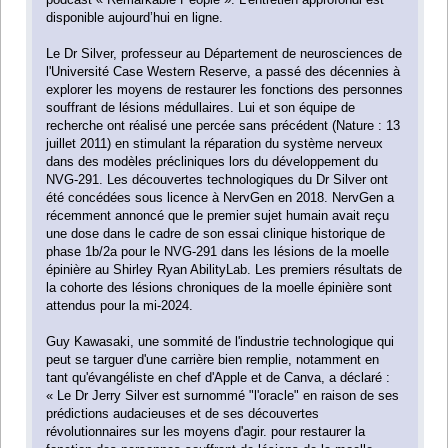
disponible aujourd’hui en ligne.
Le Dr Silver, professeur au Département de neurosciences de
l'Université Case Western Reserve, a passé des décennies à
explorer les moyens de restaurer les fonctions des personnes
souffrant de lésions médullaires. Lui et son équipe de
recherche ont réalisé une percée sans précédent (Nature : 13
juillet 2011) en stimulant la réparation du système nerveux
dans des modèles précliniques lors du développement du
NVG-291. Les découvertes technologiques du Dr Silver ont
été concédées sous licence à NervGen en 2018. NervGen a
récemment annoncé que le premier sujet humain avait reçu
une dose dans le cadre de son essai clinique historique de
phase 1b/2a pour le NVG-291 dans les lésions de la moelle
épinière au Shirley Ryan AbilityLab. Les premiers résultats de
la cohorte des lésions chroniques de la moelle épinière sont
attendus pour la mi-2024.
Guy Kawasaki, une sommité de l'industrie technologique qui
peut se targuer d'une carrière bien remplie, notamment en
tant qu'évangéliste en chef d'Apple et de Canva, a déclaré :
« Le Dr Jerry Silver est surnommé "l'oracle" en raison de ses
prédictions audacieuses et de ses découvertes
révolutionnaires sur les moyens d'agir. pour restaurer la