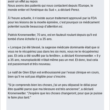
avoir un effet au repos
Nous avons des patients qui nous contactent depuis l'Europe, le
monde entier et l'Amérique du Sud », a déclaré Perez.
À l’heure actuelle, il n’existe aucun traitement approuvé par la FDA
pour les lésions de la moelle épinière, c’est pourquoi ce médicament
potentiel suscite beaucoup d’attention.ez.
Patrick Kronenwetter, 70 ans, est en fauteuil roulant depuis qu'il est
tombé d'une échelle il y a 35 ans.
« Lorsque j'ai été blessé, la sagesse médicale dominante était que si
vous ne le récupériez pas dans les six mois, vous ne le récupéreriez
pas. Et cela a été soufflé par la fenêtre», a déclaré Kronenwetter. « Il y
a 35 ans, neuroplasticité n'était même pas un mot. Et donc, tout cela
est passionnant et très nouveau.
Le natif de Glen Ellyn est enthousiasmé par l’essai clinique en cours,
bien qu’il ne soit pas éligible pour s’inscrire.
"Si je comprends bien les choses, j'ai un peu dépassé le délai pour
être qualifié parce que ma blessure est très ancienne", a déclaré
Kronenwetter. "J'espère que les choses changeront, pour que je puisse
le faire plus tard."