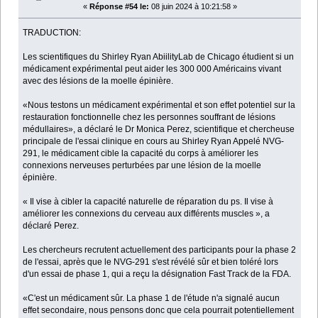
«
Réponse #54 le:
08 juin 2024 à 10:21:58 »
TRADUCTION:
Les scientifiques du Shirley Ryan AbiilityLab de Chicago étudient si un
médicament expérimental peut aider les 300 000 Américains vivant
avec des lésions de la moelle épinière.
«Nous testons un médicament expérimental et son effet potentiel sur la
restauration fonctionnelle chez les personnes souffrant de lésions
médullaires», a déclaré le Dr Monica Perez, scientifique et chercheuse
principale de l'essai clinique en cours au Shirley Ryan Appelé NVG-
291, le médicament cible la capacité du corps à améliorer les
connexions nerveuses perturbées par une lésion de la moelle
épinière.
« Il vise à cibler la capacité naturelle de réparation du ps. Il vise à
améliorer les connexions du cerveau aux différents muscles », a
déclaré Perez.
Les chercheurs recrutent actuellement des participants pour la phase 2
de l'essai, après que le NVG-291 s'est révélé sûr et bien toléré lors
d'un essai de phase 1, qui a reçu la désignation Fast Track de la FDA.
«C'est un médicament sûr. La phase 1 de l'étude n'a signalé aucun
effet secondaire, nous pensons donc que cela pourrait potentiellement