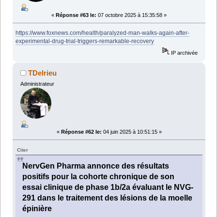
«
Réponse #63 le:
07 octobre 2025 à 15:35:58 »
https://www.foxnews.com/health/paralyzed-man-walks-again-after-
experimental-drug-trial-triggers-remarkable-recovery
IP archivée
TDelrieu
Administrateur
«
Réponse #62 le:
04 juin 2025 à 10:51:15 »
Citer
NervGen Pharma annonce des résultats
positifs pour la cohorte chronique de son
essai clinique de phase 1b/2a évaluant le NVG-
291 dans le traitement des lésions de la moelle
épinière