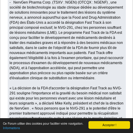
- NervGen Pharma Corp. (TSXV : NGEN) (OTCQX : NGENF) , une
société de biotechnologie au stade clinique dédiée au développement
de solutions innovantes pour le traitement des lésions du système
nerveux, a annoncé aujourd'hui que la Food and Drug Administration
(FDA) des États-Unis a accordé la désignation Fast Track à son
principal composé exclusif, le NVG-291, chez les personnes souffrant
de lésions médullaires (LME). Le programme Fast Track de la FDA est
conçu pour faciliter le développement de médicaments destinés à
traiter des maladies graves et à répondre à des besoins médicaux non
satisfaits, dans le cadre de l'objectif de la FDA de fournir plus tôt de
nouveaux médicaments importants aux patients. Fast Track offre
également l'éligibilité à la fois à l'examen prioritaire, qui peut raccourcir
le processus d'examen du développement de nouveaux médicaments
(NDA), et à l'approbation accélérée, qui peut permettre une
approbation plus précoce ou plus rapide basée sur un critère
d'évaluation clinique de substitution ou intermédiaire.
« La décision de la FDA d'accorder la désignation Fast Track au NVG-
291 souligne l'importance et la gravité du besoin médical non satisfait
qui existe pour les personnes vivant avec une lésion médullaire et
leurs soignants », a déclaré Mike Kelly, président et chef de la direction
de NervGen . « Nous pensons que le NVG-291 a le potentiel d'être le
premier traitement approuvé indiqué pour permettre la récupération
neurologique/fonctionnelle suite à une lésion de la moelle épinière, et
Ce Forum utilise des cookies pour faciliter votre navigation.
nous sommes impatients de travailler en étroite collaboration avec la
Accepter !
Informations
FDA dans le processus de développement clinique dans le but