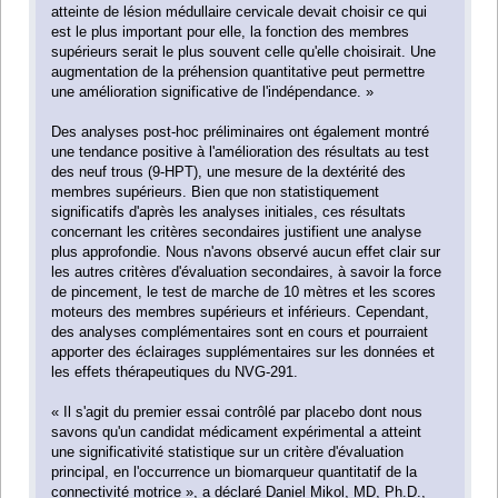
atteinte de lésion médullaire cervicale devait choisir ce qui
est le plus important pour elle, la fonction des membres
supérieurs serait le plus souvent celle qu'elle choisirait. Une
augmentation de la préhension quantitative peut permettre
une amélioration significative de l'indépendance. »
Des analyses post-hoc préliminaires ont également montré
une tendance positive à l'amélioration des résultats au test
des neuf trous (9-HPT), une mesure de la dextérité des
membres supérieurs. Bien que non statistiquement
significatifs d'après les analyses initiales, ces résultats
concernant les critères secondaires justifient une analyse
plus approfondie. Nous n'avons observé aucun effet clair sur
les autres critères d'évaluation secondaires, à savoir la force
de pincement, le test de marche de 10 mètres et les scores
moteurs des membres supérieurs et inférieurs. Cependant,
des analyses complémentaires sont en cours et pourraient
apporter des éclairages supplémentaires sur les données et
les effets thérapeutiques du NVG-291.
« Il s'agit du premier essai contrôlé par placebo dont nous
savons qu'un candidat médicament expérimental a atteint
une significativité statistique sur un critère d'évaluation
principal, en l'occurrence un biomarqueur quantitatif de la
connectivité motrice », a déclaré Daniel Mikol, MD, Ph.D.,