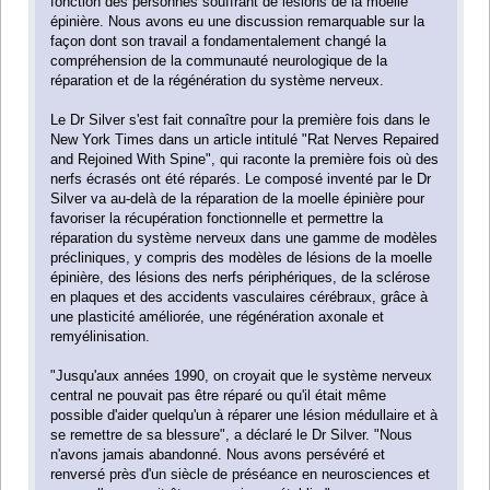
fonction des personnes souffrant de lésions de la moelle
épinière. Nous avons eu une discussion remarquable sur la
façon dont son travail a fondamentalement changé la
compréhension de la communauté neurologique de la
réparation et de la régénération du système nerveux.
Le Dr Silver s'est fait connaître pour la première fois dans le
New York Times dans un article intitulé "Rat Nerves Repaired
and Rejoined With Spine", qui raconte la première fois où des
nerfs écrasés ont été réparés. Le composé inventé par le Dr
Silver va au-delà de la réparation de la moelle épinière pour
favoriser la récupération fonctionnelle et permettre la
réparation du système nerveux dans une gamme de modèles
précliniques, y compris des modèles de lésions de la moelle
épinière, des lésions des nerfs périphériques, de la sclérose
en plaques et des accidents vasculaires cérébraux, grâce à
une plasticité améliorée, une régénération axonale et
remyélinisation.
"Jusqu'aux années 1990, on croyait que le système nerveux
central ne pouvait pas être réparé ou qu'il était même
possible d'aider quelqu'un à réparer une lésion médullaire et à
se remettre de sa blessure", a déclaré le Dr Silver. "Nous
n'avons jamais abandonné. Nous avons persévéré et
renversé près d'un siècle de préséance en neurosciences et