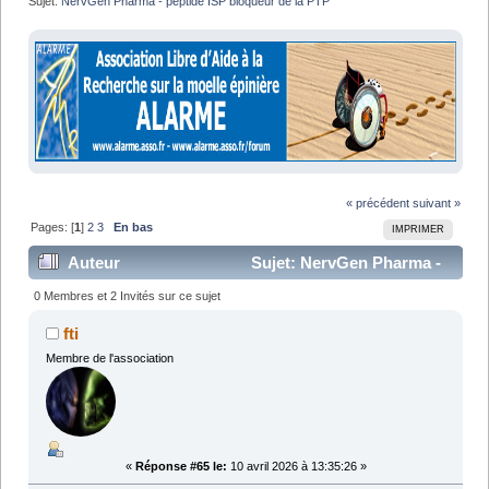
Sujet:
NervGen Pharma - peptide ISP bloqueur de la PTP
« précédent
suivant »
Pages: [
1
]
2
3
En bas
IMPRIMER
Auteur
Sujet: NervGen Pharma -
peptide ISP bloqueur de la PTP (Lu 107725 fois)
0 Membres et 2 Invités sur ce sujet
fti
Membre de l'association
«
Réponse #65 le:
10 avril 2026 à 13:35:26 »