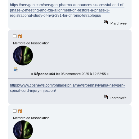
https://nervgen.com/nervgen-pharma-announces-successful-end-of-
phase-2-meeting-and-fda-alignment-on-restore-a-phase-3-
registrational-study-of-nvg-291-for-chronic-tetraplegia/
IP archivée
fti
Membre de l'association
«
Réponse #64 le:
05 novembre 2025 à 12:52:55 »
https://www.cbsnews.com/philadelphia/news/pennsylvania-nervgen-
spinal-cord-injury-injection/
IP archivée
fti
Membre de l'association