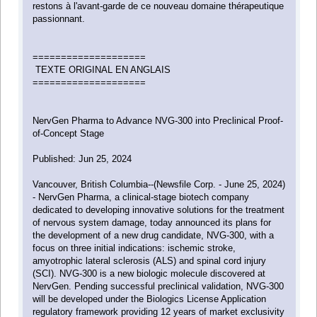
restons à l'avant-garde de ce nouveau domaine thérapeutique
passionnant.
====================
TEXTE ORIGINAL EN ANGLAIS
====================
NervGen Pharma to Advance NVG-300 into Preclinical Proof-
of-Concept Stage
Published: Jun 25, 2024
Vancouver, British Columbia--(Newsfile Corp. - June 25, 2024)
- NervGen Pharma, a clinical-stage biotech company
dedicated to developing innovative solutions for the treatment
of nervous system damage, today announced its plans for
the development of a new drug candidate, NVG-300, with a
focus on three initial indications: ischemic stroke,
amyotrophic lateral sclerosis (ALS) and spinal cord injury
(SCI). NVG-300 is a new biologic molecule discovered at
NervGen. Pending successful preclinical validation, NVG-300
will be developed under the Biologics License Application
regulatory framework providing 12 years of market exclusivity