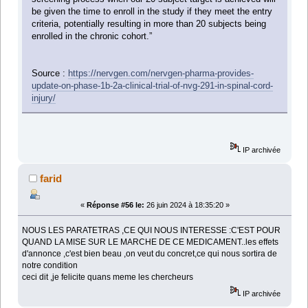
be given the time to enroll in the study if they meet the entry
criteria, potentially resulting in more than 20 subjects being
enrolled in the chronic cohort.”
Source :
https://nervgen.com/nervgen-pharma-provides-
update-on-phase-1b-2a-clinical-trial-of-nvg-291-in-spinal-cord-
injury/
IP archivée
farid
«
Réponse #56 le:
26 juin 2024 à 18:35:20 »
NOUS LES PARATETRAS ,CE QUI NOUS INTERESSE :C'EST POUR
QUAND LA MISE SUR LE MARCHE DE CE MEDICAMENT..les effets
d'annonce ,c'est bien beau ,on veut du concret,ce qui nous sortira de
notre condition
ceci dit ,je felicite quans meme les chercheurs
IP archivée