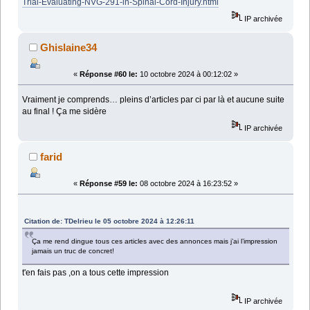
Trial-Evaluating-NVG-291-in-Spinal-Cord-Injury.html
IP archivée
Ghislaine34
«
Réponse #60 le:
10 octobre 2024 à 00:12:02 »
Vraiment je comprends… pleins d’articles par ci par là et aucune suite
au final ! Ça me sidère
IP archivée
farid
«
Réponse #59 le:
08 octobre 2024 à 16:23:52 »
Citation de: TDelrieu le 05 octobre 2024 à 12:26:11
Ça me rend dingue tous ces articles avec des annonces mais j’ai l’impression
jamais un truc de concret!
t'en fais pas ,on a tous cette impression
IP archivée