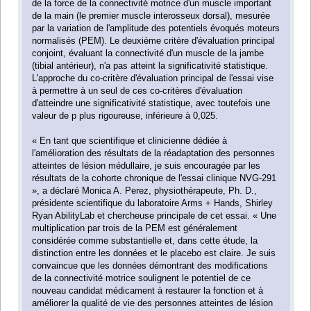
de la force de la connectivité motrice d'un muscle important
de la main (le premier muscle interosseux dorsal), mesurée
par la variation de l'amplitude des potentiels évoqués moteurs
normalisés (PEM). Le deuxième critère d'évaluation principal
conjoint, évaluant la connectivité d'un muscle de la jambe
(tibial antérieur), n'a pas atteint la significativité statistique.
L'approche du co-critère d'évaluation principal de l'essai vise
à permettre à un seul de ces co-critères d'évaluation
d'atteindre une significativité statistique, avec toutefois une
valeur de p plus rigoureuse, inférieure à 0,025.
« En tant que scientifique et clinicienne dédiée à
l'amélioration des résultats de la réadaptation des personnes
atteintes de lésion médullaire, je suis encouragée par les
résultats de la cohorte chronique de l'essai clinique NVG-291
», a déclaré Monica A. Perez, physiothérapeute, Ph. D.,
présidente scientifique du laboratoire Arms + Hands, Shirley
Ryan AbilityLab et chercheuse principale de cet essai. « Une
multiplication par trois de la PEM est généralement
considérée comme substantielle et, dans cette étude, la
distinction entre les données et le placebo est claire. Je suis
convaincue que les données démontrant des modifications
de la connectivité motrice soulignent le potentiel de ce
nouveau candidat médicament à restaurer la fonction et à
améliorer la qualité de vie des personnes atteintes de lésion