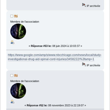
IP archivée
fti
Membre de l'association
«
Réponse #53 le:
08 juin 2024 à 10:03:37 »
https://www.google.com/amp/s/www.nbcchicago.com/news/local/study-
investigational-drug-aid-spinal-cord-injuries/3458222/%3famp=1
IP archivée
fti
Membre de l'association
«
Réponse #52 le:
08 novembre 2023 à 22:19:07 »