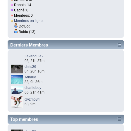
Robots: 14
Caché: 0
Membres: 0
Membres en ligne
:
DotBot
Baidu (13)
Derniers Membres
Lavandula2
93j 21h 37m
chris26
84j 20h 16m
Arnaud
83j 9h 36m
charlieboy
66j 21h 41m
Gyzmo34
63j 9m
Top membres