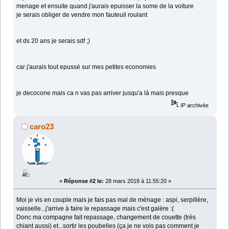
menage et ensuite quand j'aurais epuisser la some de la voiture
je serais obliger de vendre mon fauteuil roulant
et ds 20 ans je serais sdf ;)
car j'aurais tout epussé sur mes petites economies
je decocone mais ca n vas pas arriver jusqu'a là mais presque
IP archivée
caro23
«
Réponse #2 le:
28 mars 2018 à 11:55:20 »
Moi je vis en couple mais je fais pas mal de ménage : aspi, serpillère,
vaisselle...j'arrive à faire le repassage mais c'est galère :(
Donc ma compagne fait repassage, changement de couette (très
chiant aussi) et...sortir les poubelles (ça je ne vois pas comment je