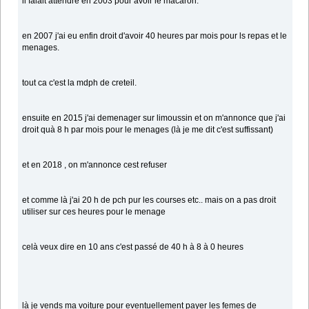
il falait attendre en 2003 pour avoir le macaron.
en 2007 j'ai eu enfin droit d'avoir 40 heures par mois pour ls repas et le
menages.
tout ca c'est la mdph de creteil.
ensuite en 2015 j'ai demenager sur limoussin et on m'annonce que j'ai
droit quà 8 h par mois pour le menages (là je me dit c'est suffissant)
et en 2018 , on m'annonce cest refuser
et comme là j'ai 20 h de pch pur les courses etc.. mais on a pas droit
utiliser sur ces heures pour le menage
celà veux dire en 10 ans c'est passé de 40 h à 8 à 0 heures
là je vends ma voiture pour eventuellement payer les femes de