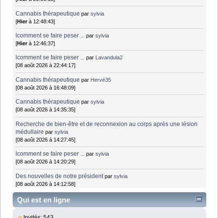
Cannabis thérapeutique
par
sylvia
[
Hier
à 12:48:43]
lcomment se faire peser ...
par
sylvia
[
Hier
à 12:46:37]
lcomment se faire peser ...
par
Lavandula2
[08 août 2026 à 22:44:17]
Cannabis thérapeutique
par
Hervé35
[08 août 2026 à 16:48:09]
Cannabis thérapeutique
par
sylvia
[08 août 2026 à 14:35:35]
Recherche de bien-être et de reconnexion au corps après une lésion
médullaire
par
sylvia
[08 août 2026 à 14:27:45]
lcomment se faire peser ...
par
sylvia
[08 août 2026 à 14:20:29]
Des nouvelles de notre président
par
sylvia
[08 août 2026 à 14:12:58]
Qui est en ligne
Invités: 543