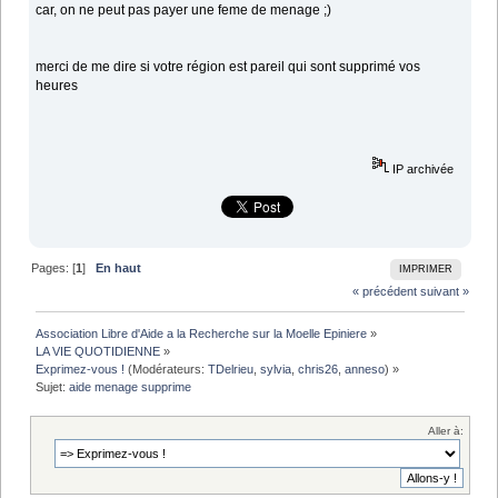
car, on ne peut pas payer une feme de menage ;)
merci de me dire si votre région est pareil qui sont supprimé vos
heures
IP archivée
Pages: [
1
]
En haut
IMPRIMER
« précédent
suivant »
Association Libre d'Aide a la Recherche sur la Moelle Epiniere
»
LA VIE QUOTIDIENNE
»
Exprimez-vous !
(Modérateurs:
TDelrieu
,
sylvia
,
chris26
,
anneso
) »
Sujet:
aide menage supprime 
Aller à: