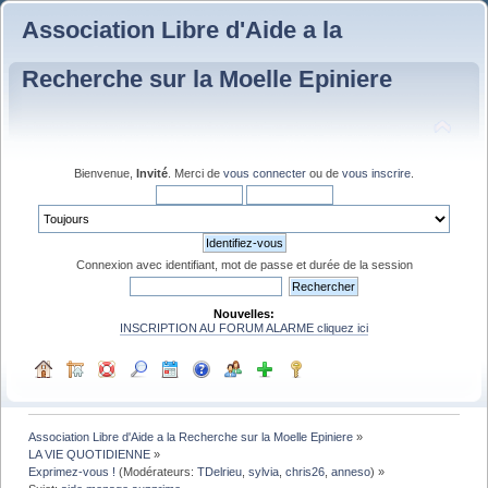
Association Libre d'Aide a la
Recherche sur la Moelle Epiniere
Bienvenue,
Invité
. Merci de
vous connecter
ou de
vous inscrire
.
Connexion avec identifiant, mot de passe et durée de la session
Nouvelles:
INSCRIPTION AU FORUM ALARME cliquez ici
Association Libre d'Aide a la Recherche sur la Moelle Epiniere
»
LA VIE QUOTIDIENNE
»
Exprimez-vous !
(Modérateurs:
TDelrieu
,
sylvia
,
chris26
,
anneso
) »