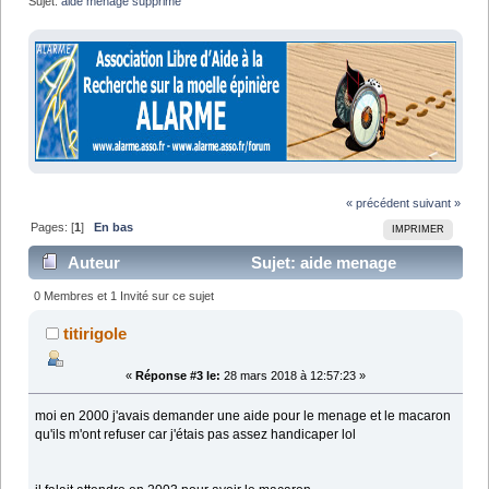
Sujet:
aide menage supprime 
« précédent
suivant »
Pages: [
1
]
En bas
IMPRIMER
Auteur
Sujet: aide menage
supprime (Lu 7303 fois)
0 Membres et 1 Invité sur ce sujet
titirigole
«
Réponse #3 le:
28 mars 2018 à 12:57:23 »
moi en 2000 j'avais demander une aide pour le menage et le macaron
qu'ils m'ont refuser car j'étais pas assez handicaper lol