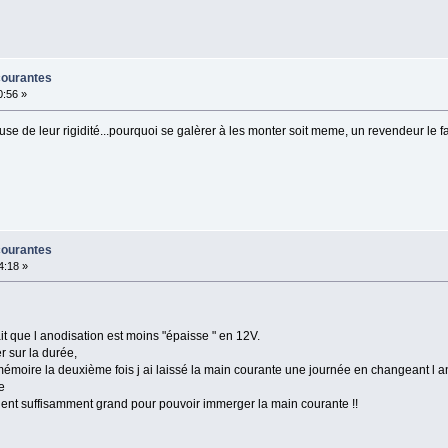
courantes
0:56 »
use de leur rigidité...pourquoi se galèrer à les monter soit meme, un revendeur le fait
courantes
4:18 »
fait que l anodisation est moins "épaisse " en 12V.
r sur la durée,
de mémoire la deuxième fois j ai laissé la main courante une journée en changeant l 
e
pient suffisamment grand pour pouvoir immerger la main courante !!