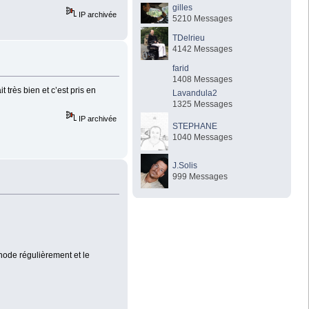
gilles
IP archivée
5210 Messages
TDelrieu
4142 Messages
farid
1408 Messages
 très bien et c’est pris en
Lavandula2
1325 Messages
IP archivée
STEPHANE
1040 Messages
J.Solis
999 Messages
anode régulièrement et le