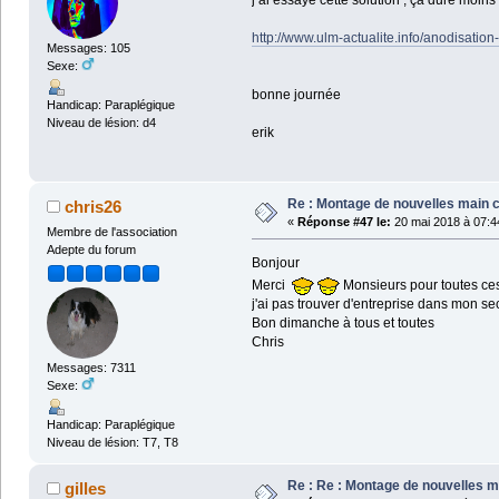
j ai essayé cette solution , ça dure moins
http://www.ulm-actualite.info/anodisatio
Messages: 105
Sexe:
bonne journée
Handicap: Paraplégique
Niveau de lésion: d4
erik
Re : Montage de nouvelles main 
chris26
«
Réponse #47 le:
20 mai 2018 à 07:4
Membre de l'association
Adepte du forum
Bonjour
Merci
Monsieurs pour toutes ces 
j'ai pas trouver d'entreprise dans mon sec
Bon dimanche à tous et toutes
Chris
Messages: 7311
Sexe:
Handicap: Paraplégique
Niveau de lésion: T7, T8
Re : Re : Montage de nouvelles 
gilles