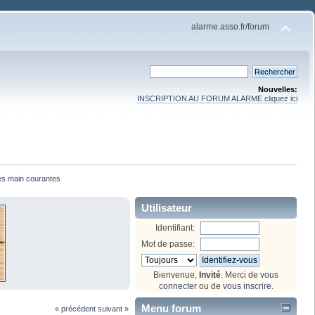
alarme.asso.fr/forum
Nouvelles:
INSCRIPTION AU FORUM ALARME cliquez ici
es main courantes
Utilisateur
Identifiant:
Mot de passe:
Bienvenue,
Invité
. Merci de
vous
connecter
ou de
vous inscrire
.
Menu forum
« précédent
suivant »