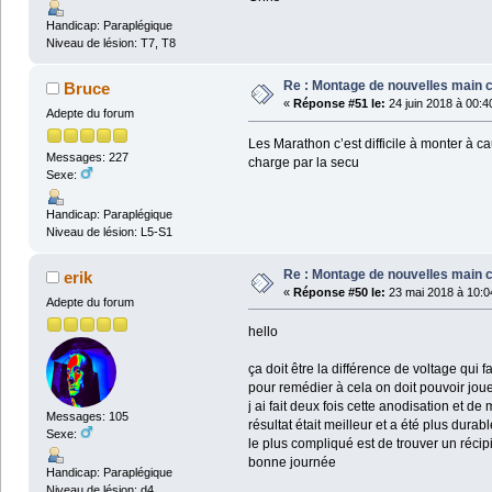
Handicap: Paraplégique
Niveau de lésion: T7, T8
Re : Montage de nouvelles main 
Bruce
«
Réponse #51 le:
24 juin 2018 à 00:4
Adepte du forum
Les Marathon c’est difficile à monter à ca
Messages: 227
charge par la secu
Sexe:
Handicap: Paraplégique
Niveau de lésion: L5-S1
Re : Montage de nouvelles main 
erik
«
Réponse #50 le:
23 mai 2018 à 10:0
Adepte du forum
hello
ça doit être la différence de voltage qui 
pour remédier à cela on doit pouvoir joue
j ai fait deux fois cette anodisation et 
Messages: 105
résultat était meilleur et a été plus durabl
Sexe:
le plus compliqué est de trouver un réci
bonne journée
Handicap: Paraplégique
Niveau de lésion: d4