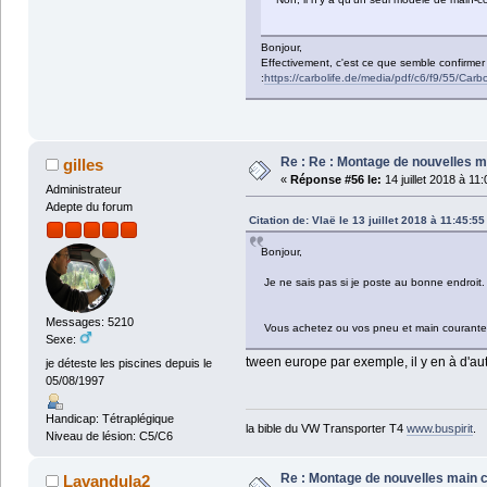
Bonjour,
Effectivement, c'est ce que semble confirmer l
:
https://carbolife.de/media/pdf/c6/f9/55/Car
Re : Re : Montage de nouvelles 
gilles
«
Réponse #56 le:
14 juillet 2018 à 11
Administrateur
Adepte du forum
Citation de: Vlaë le 13 juillet 2018 à 11:45:55
Bonjour,
Je ne sais pas si je poste au bonne endroit.
Messages: 5210
Vous achetez ou vos pneu et main courant
Sexe:
tween europe par exemple, il y en à d'aut
je déteste les piscines depuis le
05/08/1997
Handicap: Tétraplégique
la bible du VW Transporter T4
www.buspirit
.
Niveau de lésion: C5/C6
Re : Montage de nouvelles main 
Lavandula2