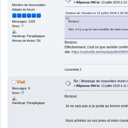
«
Réponse #55 le:
13 juillet 2018 à 13
Membre de l'association
Adepte du forum
Citation de: Doudou le 12 juillet 2018 à 20:18
Bonjour,
Messages: 1325
Sexe:
Non, il n'y a qu'un seul modèle de main-cour
Handicap: Paraplégique
Niveau de lésion: D6
Bonjour,
Effectivement, c'est ce que semble confir
site :
https://carbolife.de/media/pdf/c6/f9
Lavandula 2
Re : Montage de nouvelles main 
Vlaë
«
Réponse #54 le:
13 juillet 2018 à 11
Messages: 9
Sexe:
Bonjour,
Handicap: Paraplégique
Je ne sais pas si je poste au bonne endro
Vous achetez ou vos pneu et main cour