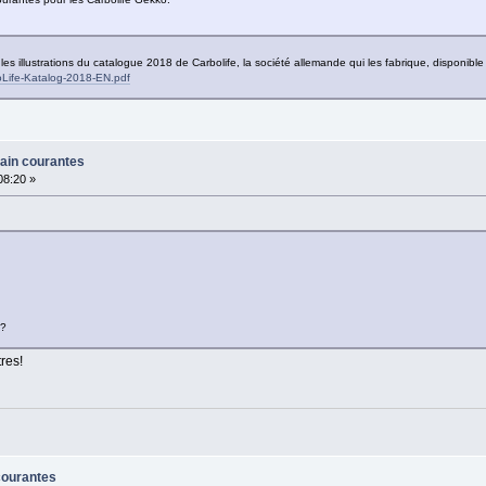
es illustrations du catalogue 2018 de Carbolife, la société allemande qui les fabrique, disponible s
boLife-Katalog-2018-EN.pdf
main courantes
:08:20 »
e?
res!
courantes