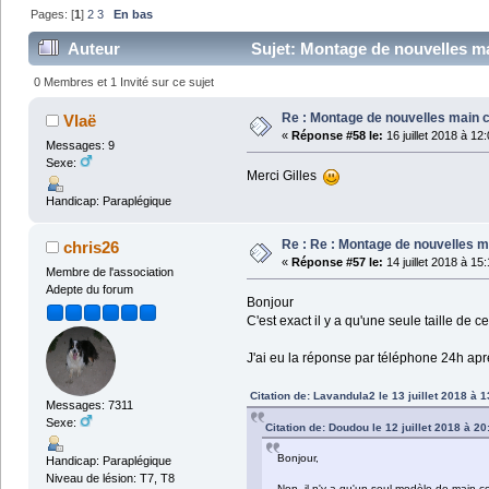
Pages: [
1
]
2
3
En bas
Auteur
Sujet: Montage de nouvelles ma
0 Membres et 1 Invité sur ce sujet
Re : Montage de nouvelles main 
Vlaë
«
Réponse #58 le:
16 juillet 2018 à 12
Messages: 9
Sexe:
Merci Gilles
Handicap: Paraplégique
Re : Re : Montage de nouvelles 
chris26
«
Réponse #57 le:
14 juillet 2018 à 15
Membre de l'association
Adepte du forum
Bonjour
C'est exact il y a qu'une seule taille de c
J'ai eu la réponse par téléphone 24h a
Citation de: Lavandula2 le 13 juillet 2018 à 
Messages: 7311
Sexe:
Citation de: Doudou le 12 juillet 2018 à 20
Bonjour,
Handicap: Paraplégique
Niveau de lésion: T7, T8
Non, il n'y a qu'un seul modèle de main-c