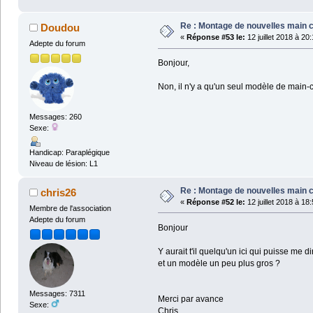
Re : Montage de nouvelles main 
Doudou
«
Réponse #53 le:
12 juillet 2018 à 20
Adepte du forum
Bonjour,
Non, il n'y a qu'un seul modèle de main-
Messages: 260
Sexe:
Handicap: Paraplégique
Niveau de lésion: L1
Re : Montage de nouvelles main 
chris26
«
Réponse #52 le:
12 juillet 2018 à 18
Membre de l'association
Adepte du forum
Bonjour
Y aurait t'il quelqu'un ici qui puisse me
et un modèle un peu plus gros ?
Messages: 7311
Merci par avance
Sexe:
Chris