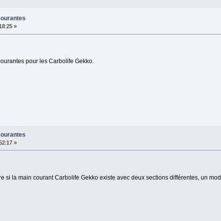
courantes
:18:25 »
courantes pour les Carbolife Gekko.
courantes
:52:17 »
 dire si la main courant Carbolife Gekko existe avec deux sections différentes, un mo