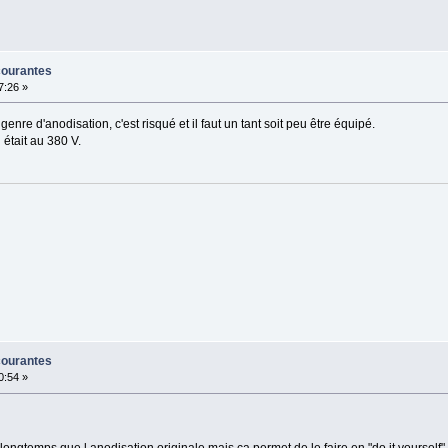
courantes
7:26 »
genre d'anodisation, c'est risqué et il faut un tant soit peu être équipé.
était au 380 V.
courantes
0:54 »