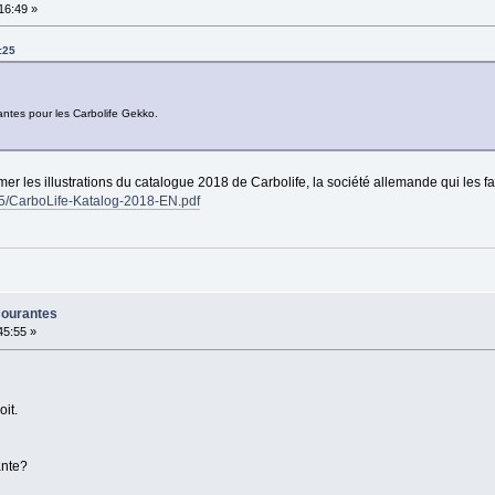
:16:49 »
:25
antes pour les Carbolife Gekko.
mer les illustrations du catalogue 2018 de Carbolife, la société allemande qui les fa
/55/CarboLife-Katalog-2018-EN.pdf
courantes
:45:55 »
it.
ante?