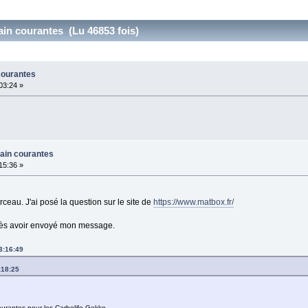
in courantes (Lu 46853 fois)
courantes
:03:24 »
main courantes
:15:36 »
erceau. J'ai posé la question sur le site de
https://www.matbox.fr/
près avoir envoyé mon message.
13:16:49
:18:25
ourantes pour les Carbolife Gekko.