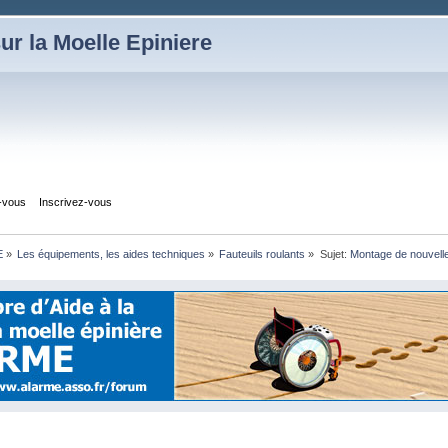
ur la Moelle Epiniere
z-vous
Inscrivez-vous
E
»
Les équipements, les aides techniques
»
Fauteuils roulants
»
Sujet:
Montage de nouvell