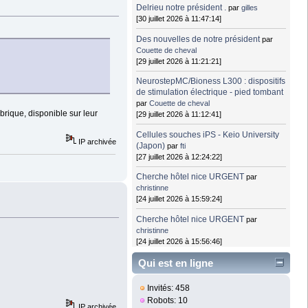
Delrieu notre président .
par
gilles
[30 juillet 2026 à 11:47:14]
Des nouvelles de notre président
par
Couette de cheval
[29 juillet 2026 à 11:21:21]
NeurostepMC/Bioness L300 : dispositifs
de stimulation électrique - pied tombant
par
Couette de cheval
brique, disponible sur leur
[29 juillet 2026 à 11:12:41]
Cellules souches iPS - Keio University
IP archivée
(Japon)
par
fti
[27 juillet 2026 à 12:24:22]
Cherche hôtel nice URGENT
par
christinne
[24 juillet 2026 à 15:59:24]
Cherche hôtel nice URGENT
par
christinne
[24 juillet 2026 à 15:56:46]
Qui est en ligne
Invités: 458
Robots: 10
IP archivée