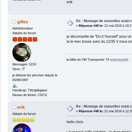
erik
Re : Montage de nouvelles main 
gilles
«
Réponse #49 le:
22 mai 2018 à 18:2
Administrateur
Adepte du forum
je déconseille de "Do it Yourself" pour ce 
la le mec bosse avec du 12/35 V nous on 
la bible du VW Transporter T4
www.buspirit
.
Messages: 5210
Sexe:
je déteste les piscines depuis le
05/08/1997
Handicap: Tétraplégique
Niveau de lésion: C5/C6
Re : Montage de nouvelles main 
erik
«
Réponse #48 le:
21 mai 2018 à 12:2
Adepte du forum
hello chris