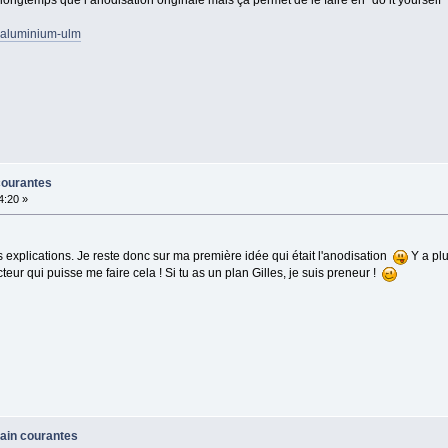
 longtemps que l anodisation originale mais ça permet de le faire en "do it yourself" !
n-aluminium-ulm
courantes
4:20 »
explications. Je reste donc sur ma première idée qui était l'anodisation
Y a plu
teur qui puisse me faire cela ! Si tu as un plan Gilles, je suis preneur !
main courantes