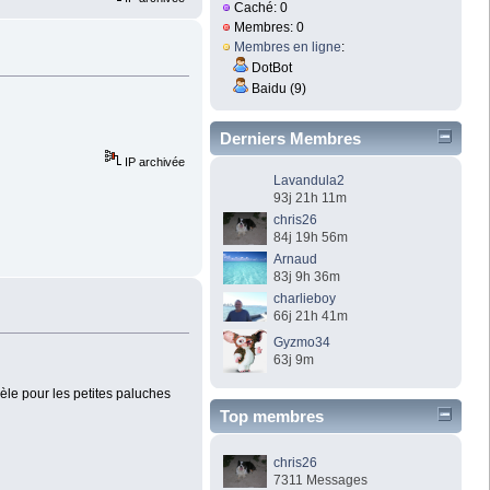
Caché: 0
Membres: 0
Membres en ligne
:
DotBot
Baidu (9)
Derniers Membres
IP archivée
Lavandula2
93j 21h 11m
chris26
84j 19h 56m
Arnaud
83j 9h 36m
charlieboy
66j 21h 41m
Gyzmo34
63j 9m
dèle pour les petites paluches
Top membres
chris26
7311 Messages