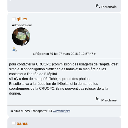
?
IP archivée
gilles
Administrateur
«
Réponse #9 le:
27 mars 2018 à 12:57:47 »
pour contacter la CRUQPC (commission des usagers) de l'hôpital c'est
simple, il ont obligation d'afficher les noms et la manière de les
contacter a l'entrée de l'Hôpital.
s'il n'y a rien de marqué/affiché, tu prend des photos.
Ensuite tu va a la réception de l'Hôpital et tu demande les
coordonnées de la CRUQPC, ils ne peuvent pas refuser de te la
donner.
IP archivée
la bible du VW Transporter T4
www.buspirit
.
bahia