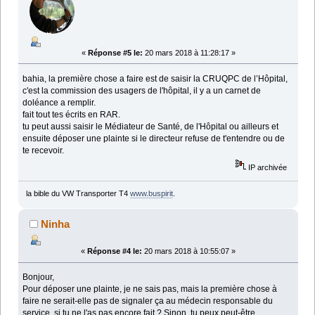
«
Réponse #5 le:
20 mars 2018 à 11:28:17 »
bahia, la première chose a faire est de saisir la CRUQPC de l’Hôpital,
c'est la commission des usagers de l'hôpital, il y a un carnet de
doléance a remplir.
fait tout tes écrits en RAR.
tu peut aussi saisir le Médiateur de Santé, de l'Hôpital ou ailleurs et
ensuite déposer une plainte si le directeur refuse de t'entendre ou de
te recevoir.
IP archivée
la bible du VW Transporter T4
www.buspirit
.
Ninha
«
Réponse #4 le:
20 mars 2018 à 10:55:07 »
Bonjour,
Pour déposer une plainte, je ne sais pas, mais la première chose à
faire ne serait-elle pas de signaler ça au médecin responsable du
service, si tu ne l'as pas encore fait ? Sinon, tu peux peut-être