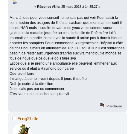
«
Réponse #8 le:
25 mars 2018 à 14:35:27 »
Merci à tous pour vous conseil je ne sais pas qui voir Pour saisir la
commission des usagers de l'hôpital sachant que mon mari est sorti il
est en HAD mais il souffre devant mes yeux vomissement sueur ....... et
ça depuis la maudite journée ou cette imbecile de l'infirmière lui à
traumatiser la partie intime avec la sonde il arrive pas à dormir hier en
appeler les pompiers Pour l'emmener aux urgences de l'hôpital à côté
de chez nous mais en attendant de 13h30 jusqu'à 20h il est rentrer pas
besoin de rester aux urgences d'après eux vraiment tout le monde se
fous de nous que ce que je dois faire svp
Est ce que si je prend une ambulance elle peuvent l'emmener aux
service où il etait à Raymond poincarée
Que faut-il faire
Il mange à peine il vomi depuis 8 jours il souffre .
Doit -je écrire à la direction
Je ne sais pas par ou commencer .
C'est vraiment un cochemar qu'on vit .
IP archivée
Frog2Lille