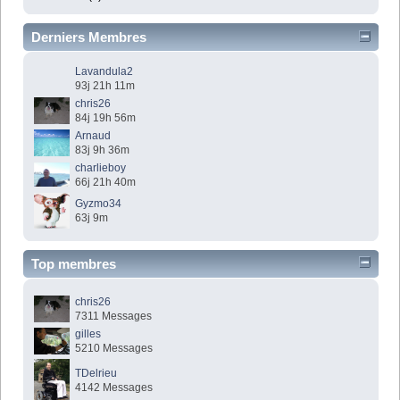
Derniers Membres
Lavandula2
93j 21h 11m
chris26
84j 19h 56m
Arnaud
83j 9h 36m
charlieboy
66j 21h 40m
Gyzmo34
63j 9m
Top membres
chris26
7311 Messages
gilles
5210 Messages
TDelrieu
4142 Messages