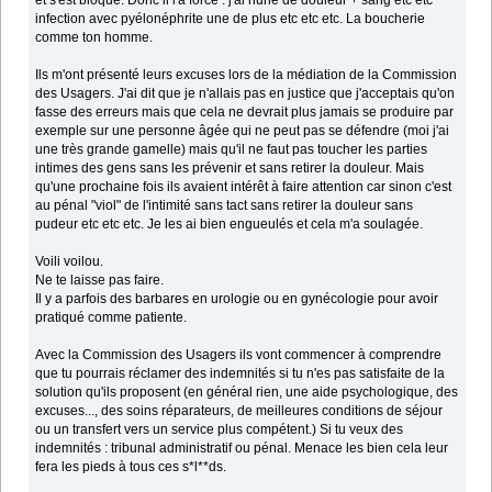
et s'est bloqué. Donc il l'a forcé : j'ai hurlé de douleur + sang etc etc
infection avec pyélonéphrite une de plus etc etc etc. La boucherie
comme ton homme.
Ils m'ont présenté leurs excuses lors de la médiation de la Commission
des Usagers. J'ai dit que je n'allais pas en justice que j'acceptais qu'on
fasse des erreurs mais que cela ne devrait plus jamais se produire par
exemple sur une personne âgée qui ne peut pas se défendre (moi j'ai
une très grande gamelle) mais qu'il ne faut pas toucher les parties
intimes des gens sans les prévenir et sans retirer la douleur. Mais
qu'une prochaine fois ils avaient intérêt à faire attention car sinon c'est
au pénal "viol" de l'intimité sans tact sans retirer la douleur sans
pudeur etc etc etc. Je les ai bien engueulés et cela m'a soulagée.
Voili voilou.
Ne te laisse pas faire.
Il y a parfois des barbares en urologie ou en gynécologie pour avoir
pratiqué comme patiente.
Avec la Commission des Usagers ils vont commencer à comprendre
que tu pourrais réclamer des indemnités si tu n'es pas satisfaite de la
solution qu'ils proposent (en général rien, une aide psychologique, des
excuses..., des soins réparateurs, de meilleures conditions de séjour
ou un transfert vers un service plus compétent.) Si tu veux des
indemnités : tribunal administratif ou pénal. Menace les bien cela leur
fera les pieds à tous ces s*l**ds.