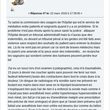
«
Réponse #7 le:
22 mars 2018 à 17:39:00 »
Tu saisis la commission des usagers de l'hôpital qui est le service de
médiation entre patients et soignants quand il y a un problème. Si le
problème n'est pas résolu après tu peux saisir la justice : attaquer
l'hôpital devant un tribunal administratif mais tu n'auras que des
indemnités, ou devant un tribunal pénal si les gestes ont été faits avec
violence sans respect des souhaits du patient sans enlever la douleur
etc. Là ils ne vont pas en prison car ce sont de braves médecins mais
ils paient une amende et tu peux avoir des indemnités... en revanche
les sagouins qui sondent comme des barbares peuvent perdre leur
taf.
J'ai eu un souci lors d'un examen (cystographie), cela m'a traumatisée,
15 jours à devoir me coucher après sans pouvoir me tenir sur mon
fauteuil tellement j'avais des contractures dans tout le corps dues à la
douleur. Un dingue de radiologue m'a sondée sans me prévenir en
foutant ses mains dans mon sexe en le tripotant bizarrement en
n'expliquant rien puis l'air de rien il a enfoncé la sonde mais comme il
n'avait pas bien anesthésié mon urètre hypertonique hypersensible et
mon méat, (en fait je n'ai pas eu d'anesthésie malgré une prescription
très précise de mon urologue) et alors que je l'avais bien prévenu qu'il
fallait une anesthésie ben mon urètre est devenu dur comme du béton