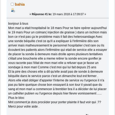
bahia
«
Réponse #1 le:
19 mars 2018 à 17:09:07 »
bonjour à tous
Mon mari a etait hospitalisé le 18 mars Pour se faire opérer aujourd'hui
le 19 mars Pour un colman( injection de graisse ) dans un ischion mais
bon ce n'est pas ça le problème mais il fait des heterosandage Avec
une sonde béquille c'est ce qu'il a expliquer à l'infirmière dès son
arriver mais malheuresement le personnel hospitalier c'est rare ou ils
écoutent les patients alors l'infirmière qui etait de service elle a essayer
de placer la sonde à demeure mais droite apres plusieurs tentatives
c'était une boucherie elle a meme retirer la sonde encore gonfler je
vous raconte pas l'état de mon mari elle a refuser que je fasse un
sondage à mon mari Comme c'est moi qui lui fait depuis 25 ans
Et la pire des choses elle a dit qu'elle avait pas de sonde à demeure
béquille dans le service parce c'est un dimanche tout est fermer .
Alors elle etait obliger d'appeler l'interne de service vu l'urgence il n'a
pas pu faire quelque chose bon essayant à son tour il yavait que du
sang et mon mari a commencer à trembler bra il a décider de lui placer
un cathéter pubien vu l'urgence depuis hier fievre vomissement ......
Plus le bloc
Mnt comment je dois procéder pour porter plainte il faut voir qui .??
Merci pour votre aide .