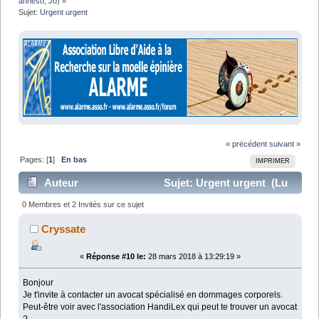
anneso
,
Jo
) »
Sujet:
Urgent urgent 
« précédent
suivant »
Pages: [
1
]
En bas
IMPRIMER
Auteur
Sujet: Urgent urgent (Lu
13471 fois)
0 Membres et 2 Invités sur ce sujet
Cryssate
«
Réponse #10 le:
28 mars 2018 à 13:29:19 »
Bonjour
Je t'invite à contacter un avocat spécialisé en dommages corporels.
Peut-être voir avec l'association HandiLex qui peut te trouver un avocat