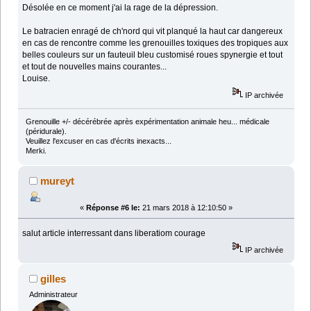
Désolée en ce moment j'ai la rage de la dépression.
Le batracien enragé de ch'nord qui vit planqué la haut car dangereux
en cas de rencontre comme les grenouilles toxiques des tropiques aux
belles couleurs sur un fauteuil bleu customisé roues spynergie et tout
et tout de nouvelles mains courantes...
Louise.
IP archivée
Grenouille +/- décérébrée après expérimentation animale heu... médicale
(péridurale).
Veuillez l'excuser en cas d'écrits inexacts...
Merki.
mureyt
«
Réponse #6 le:
21 mars 2018 à 12:10:50 »
salut article interressant dans liberatiom courage
IP archivée
gilles
Administrateur