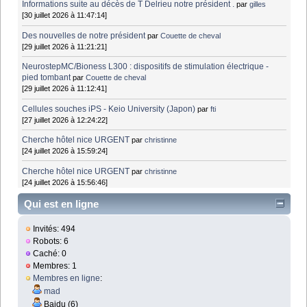
Informations suite au décès de T Delrieu notre président .
par
gilles
[30 juillet 2026 à 11:47:14]
Des nouvelles de notre président
par
Couette de cheval
[29 juillet 2026 à 11:21:21]
NeurostepMC/Bioness L300 : dispositifs de stimulation électrique -
pied tombant
par
Couette de cheval
[29 juillet 2026 à 11:12:41]
Cellules souches iPS - Keio University (Japon)
par
fti
[27 juillet 2026 à 12:24:22]
Cherche hôtel nice URGENT
par
christinne
[24 juillet 2026 à 15:59:24]
Cherche hôtel nice URGENT
par
christinne
[24 juillet 2026 à 15:56:46]
Qui est en ligne
Invités: 494
Robots: 6
Caché: 0
Membres: 1
Membres en ligne
:
mad
Baidu (6)