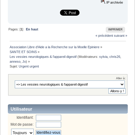
IP archivée
Pages: [
1
]
En haut
IMPRIMER
« précédent
suivant »
Association Libre d'Aide a la Recherche sur la Moelle Epiniere
»
SANTE ET SOINS
»
Les vessies neurologiques & l'appareil digestif
(Modérateurs:
sylvia
,
chris26
,
anneso
,
Jo
) »
Sujet:
Urgent urgent 
Aller à:
Utilisateur
Identifiant:
Mot de passe: