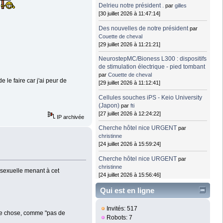
Delrieu notre président .
par
gilles
[30 juillet 2026 à 11:47:14]
Des nouvelles de notre président
par
Couette de cheval
[29 juillet 2026 à 11:21:21]
NeurostepMC/Bioness L300 : dispositifs
de stimulation électrique - pied tombant
par
Couette de cheval
e le faire car j'ai peur de
[29 juillet 2026 à 11:12:41]
Cellules souches iPS - Keio University
(Japon)
par
fti
[27 juillet 2026 à 12:24:22]
IP archivée
Cherche hôtel nice URGENT
par
christinne
[24 juillet 2026 à 15:59:24]
Cherche hôtel nice URGENT
par
christinne
é sexuelle menant à cet
[24 juillet 2026 à 15:56:46]
Qui est en ligne
Invités: 517
lque chose, comme "pas de
Robots: 7