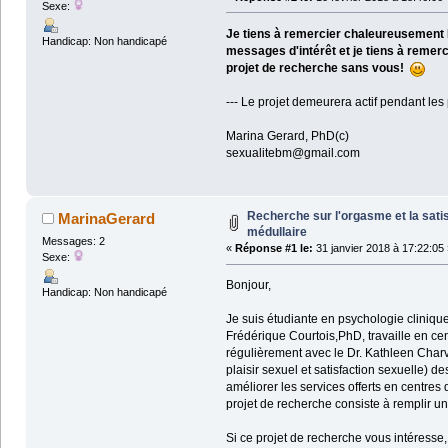
Sexe:
Je tiens à remercier chaleureusement M
Handicap: Non handicapé
messages d'intérêt et je tiens à remer
projet de recherche sans vous!
--- Le projet demeurera actif pendant les
Marina Gerard, PhD(c)
sexualitebm@gmail.com
Recherche sur l'orgasme et la satis
MarinaGerard
médullaire
Messages: 2
«
Réponse #1 le:
31 janvier 2018 à 17:22:05 
Sexe:
Bonjour,
Handicap: Non handicapé
Je suis étudiante en psychologie cliniqu
Frédérique Courtois,PhD, travaille en ce
régulièrement avec le Dr. Kathleen Charvi
plaisir sexuel et satisfaction sexuelle)
améliorer les services offerts en centres 
projet de recherche consiste à remplir un
Si ce projet de recherche vous intéresse,