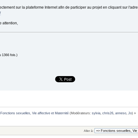
tement sur la plateforme Internet afin de participer au projet en cliquant sur l'adr
r
 attention,
 1366 fois.)
Fonctions sexuelles, Vie affective et Maternité
(Modérateurs:
sylvia
,
chris26
,
anneso
,
Jo
) »
Aller à: