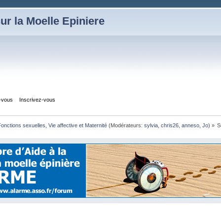
ur la Moelle Epiniere
z-vous
Inscrivez-vous
onctions sexuelles, Vie affective et Maternité
(Modérateurs:
sylvia
,
chris26
,
anneso
,
Jo
) »
S