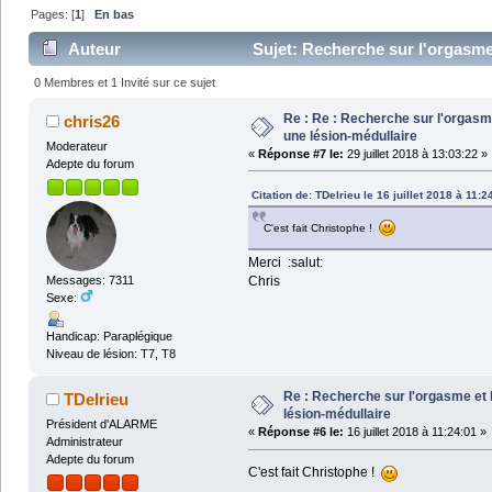
Pages: [
1
]
En bas
Auteur
Sujet: Recherche sur l'orgasme 
0 Membres et 1 Invité sur ce sujet
Re : Re : Recherche sur l'orgasme
chris26
une lésion-médullaire
Moderateur
«
Réponse #7 le:
29 juillet 2018 à 13:03:22 »
Adepte du forum
Citation de: TDelrieu le 16 juillet 2018 à 11:2
C'est fait Christophe !
Merci :salut:
Chris
Messages: 7311
Sexe:
Handicap: Paraplégique
Niveau de lésion: T7, T8
Re : Recherche sur l'orgasme et l
TDelrieu
lésion-médullaire
Président d'ALARME
«
Réponse #6 le:
16 juillet 2018 à 11:24:01 »
Administrateur
Adepte du forum
C'est fait Christophe !