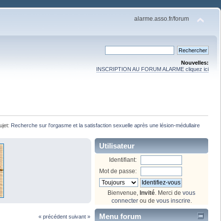
alarme.asso.fr/forum
Nouvelles:
INSCRIPTION AU FORUM ALARME cliquez ici
ujet:
Recherche sur l'orgasme et la satisfaction sexuelle après une lésion-médullaire
Utilisateur
Identifiant:
Mot de passe:
Bienvenue,
Invité
. Merci de
vous
connecter
ou de
vous inscrire
.
Menu forum
« précédent
suivant »