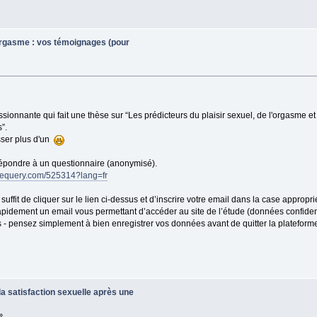
orgasme : vos témoignages (pour
sionnante qui fait une thèse sur “Les prédicteurs du plaisir sexuel, de l'orgasme et 
”.
sser plus d'un
épondre à un questionnaire (anonymisé).
limequery.com/525314?lang=fr
suffit de cliquer sur le lien ci-dessus et d’inscrire votre email dans la case approp
rapidement un email vous permettant d’accéder au site de l’étude (données confiden
s - pensez simplement à bien enregistrer vos données avant de quitter la plateform
a satisfaction sexuelle après une
»