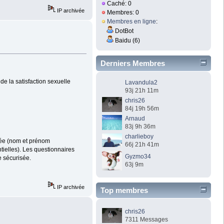
Caché: 0
IP archivée
Membres: 0
Membres en ligne
:
DotBot
Baidu (6)
Derniers Membres
de la satisfaction sexuelle
Lavandula2
93j 21h 11m
chris26
84j 19h 56m
Arnaud
83j 9h 36m
charlieboy
riée (nom et prénom
66j 21h 41m
tielles). Les questionnaires
Gyzmo34
e sécurisée.
63j 9m
IP archivée
Top membres
chris26
7311 Messages