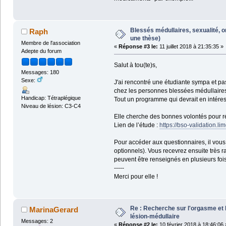
Blessés médullaires, sexualité, 
Raph
une thèse)
Membre de l'association
«
Réponse #3 le:
11 juillet 2018 à 21:35:35 »
Adepte du forum
Salut à tou(te)s,
Messages: 180
Sexe:
J'ai rencontré une étudiante sympa et pas
chez les personnes blessées médullaires
Handicap: Tétraplégique
Tout un programme qui devrait en intére
Niveau de lésion: C3-C4
Elle cherche des bonnes volontés pour r
Lien de l’étude :
https://bso-validation.
Pour accéder aux questionnaires, il vous 
optionnels). Vous recevrez ensuite très 
peuvent être renseignés en plusieurs foi
-----
Merci pour elle !
Re : Recherche sur l'orgasme et l
MarinaGerard
lésion-médullaire
Messages: 2
«
Réponse #2 le:
10 février 2018 à 18:46:06 