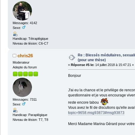
Messages: 4142
Sexe:
Handicap: Tétraplégique
Niveau de lésion: C6-C7
Re : Blessés médullaires, sexual
chris26
(pour une thèse)
Moderateur
«
Réponse #5 le:
14 juillet 2018 à 15:47:21 »
Adepte du forum
Bonjour
J'ai eu la chance et le privilège de re
questionnaire et je vous encourage viveme
Messages: 7311
reste encore tabou
Sexe:
Vous avez le fil de discutions qu'elle ava
topic=9658.msg93873#msg93873
Handicap: Paraplégique
Niveau de lésion: T7, T8
Merci Madame Marina Gérard pour votre 