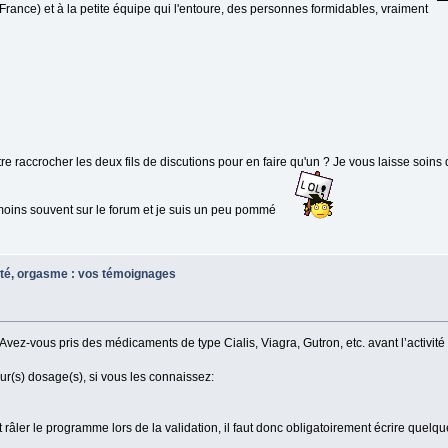
 France) et à la petite équipe qui l'entoure, des personnes formidables, vraiment
être raccrocher les deux fils de discutions pour en faire qu'un ? Je vous laisse soins d
 moins souvent sur le forum et je suis un peu pommé
ité, orgasme : vos témoignages
"Avez-vous pris des médicaments de type Cialis, Viagra, Gutron, etc. avant l’activit
leur(s) dosage(s), si vous les connaissez:
it râler le programme lors de la validation, il faut donc obligatoirement écrire que