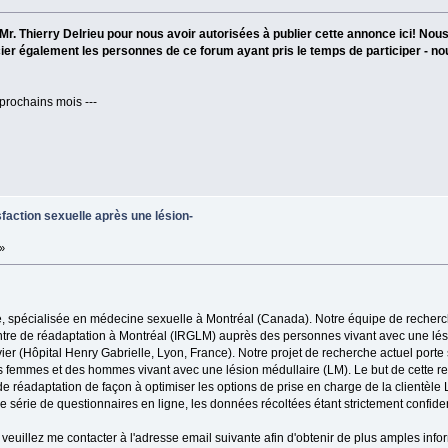
r. Thierry Delrieu pour nous avoir autorisées à publier cette annonce ici! Nou
cier également les personnes de ce forum ayant pris le temps de participer - n
 prochains mois ---
faction sexuelle après une lésion-
»
e, spécialisée en médecine sexuelle à Montréal (Canada). Notre équipe de recherch
ntre de réadaptation à Montréal (IRGLM) auprès des personnes vivant avec une lés
er (Hôpital Henry Gabrielle, Lyon, France). Notre projet de recherche actuel porte 
 des femmes et des hommes vivant avec une lésion médullaire (LM). Le but de cette r
de réadaptation de façon à optimiser les options de prise en charge de la clientèle 
e série de questionnaires en ligne, les données récoltées étant strictement confiden
 veuillez me contacter à l'adresse email suivante afin d'obtenir de plus amples info