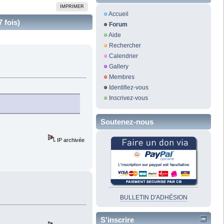
IMPRIMER
Accueil
 fois)
Forum
Aide
Rechercher
Calendrier
Gallery
Membres
Identifiez-vous
Inscrivez-vous
Soutenez-nous
IP archivée
BULLETIN D'ADHÉSION
S'inscrire