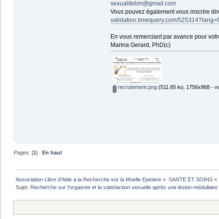
sexualitebm@gmail.com
Vous pouvez également vous inscrire direc
validation.limequery.com/525314?lang=f
En vous remerciant par avance pour votre
Marina Gerard, PhD(c)
recrutement.png
(511.65 ko, 1756x968 - vu
Pages: [
1
]
En haut
Association Libre d'Aide a la Recherche sur la Moelle Epiniere
»
SANTE ET SOINS
»
Sujet:
Recherche sur l'orgasme et la satisfaction sexuelle après une lésion-médullaire