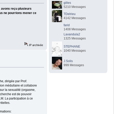
gilles
5210 Messages
s avons reçu plusieurs
ous ne pourrions mener ce
TDelrieu
4142 Messages
farid
1408 Messages
Lavandula2
1325 Messages
IP archivée
STEPHANE
1040 Messages
J.Solis
999 Messages
e, dirigée par Prof.
ion médullaire et collabore
sur la sexualité (orgasme,
echerche est de pouvoir
LM. La participation à ce
tielles.
rmations: