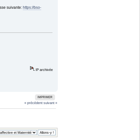
esse suivante:
https://bso-
IP archivée
IMPRIMER
« précédent
suivant »