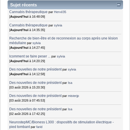
Sujet récents
Cannabis thérapeutique
par
Hervé35
[
Aujourd'hui
à 16:48:09]
Cannabis thérapeutique
par
sylvia
[
Aujourd'hui
à 14:35:35]
Recherche de bien-être et de reconnexion au corps après une lésion
médullaire
par
sylvia
[
Aujourd'hui
à 14:27:45]
lcomment se faire peser ...
par
sylvia
[
Aujourd'hui
à 14:20:29]
Des nouvelles de notre président
par
sylvia
[
Aujourd'hui
à 14:12:58]
Des nouvelles de notre président
par
Isa
[03 août 2026 à 15:20:30]
Des nouvelles de notre président
par
misterjp
[03 août 2026 à 07:45:53]
Des nouvelles de notre président
par
Isa
[02 août 2026 à 17:42:25]
NeurostepMC/Bioness L300 : dispositifs de stimulation électrique -
pied tombant
par
farid