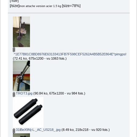
[/size]
[/size]
[size=78%]
mon attache version acier 1.5 kg
^1E77B81C8BD8976E63133413FB7F598CEF5262A4B5B52E864E^pimgpsh_fullsize_
(72.41 ko, 675x1200 - vu 1063 fois.)
TROT3.jpg
(90.84 ko, 675x1200 - vu 984 fois.)
31lBeX9Nj-L._AC_US218_.jpg
(8.49 ko, 218x218 - vu 920 fois.)