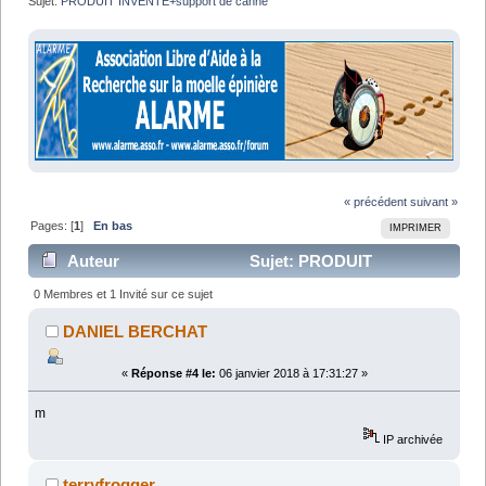
Sujet:
PRODUIT INVENTE+support de canne 
« précédent
suivant »
Pages: [
1
]
En bas
IMPRIMER
Auteur
Sujet: PRODUIT
INVENTE+support de canne (Lu 11089 fois)
0 Membres et 1 Invité sur ce sujet
DANIEL BERCHAT
«
Réponse #4 le:
06 janvier 2018 à 17:31:27 »
m
IP archivée
terryfrogger