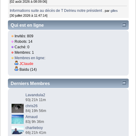
[02 août 2026 à 08:09:06]
Informations suite au décès de T Delrieu notre président .
par
gilles
[30 juillet 2026 à 11:47:14]
Qui est en ligne
Invités: 809
Robots: 14
Caché: 0
Membres: 1
Membres en ligne
:
JClaude
Baidu (14)
Derniers Membres
Lavandula2
93j 21h 11m
chris26
84j 19h 56m
Arnaud
83j 9h 36m
charlieboy
66j 21h 41m