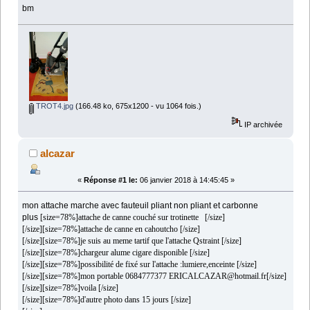
bm
TROT4.jpg
(166.48 ko, 675x1200 - vu 1064 fois.)
IP archivée
alcazar
«
Réponse #1 le:
06 janvier 2018 à 14:45:45 »
mon attache marche avec fauteuil pliant non pliant et carbonne
plus
[size=78%]attache de canne couché sur trotinette [/size]
[/size][size=78%]attache de canne en cahoutcho [/size]
[/size][size=78%]je suis au meme tartif que l'attache Qstraint [/size]
[/size][size=78%]chargeur alume cigare disponible [/size]
[/size][size=78%]possibilité de fixé sur l'attache :lumiere,enceinte [/size]
[/size][size=78%]mon portable 0684777377 ERICALCAZAR@hotmail.fr[/size]
[/size][size=78%]voila [/size]
[/size][size=78%]d'autre photo dans 15 jours [/size]