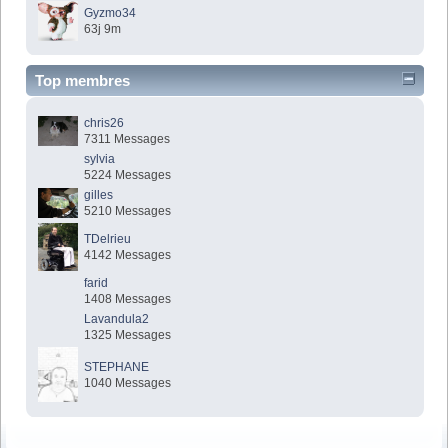
Gyzmo34
63j 9m
Top membres
chris26
7311 Messages
sylvia
5224 Messages
gilles
5210 Messages
TDelrieu
4142 Messages
farid
1408 Messages
Lavandula2
1325 Messages
STEPHANE
1040 Messages