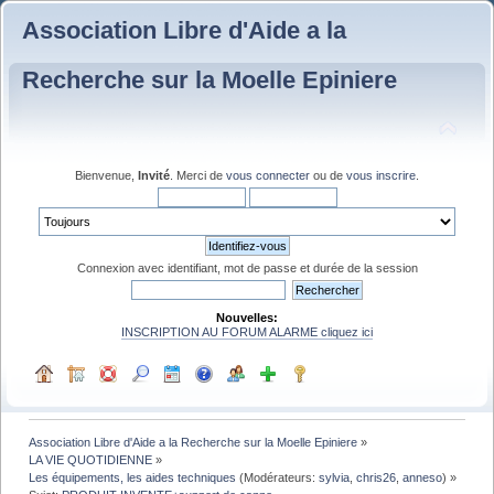
Association Libre d'Aide a la
Recherche sur la Moelle Epiniere
Bienvenue,
Invité
. Merci de
vous connecter
ou de
vous inscrire
.
Connexion avec identifiant, mot de passe et durée de la session
Nouvelles:
INSCRIPTION AU FORUM ALARME cliquez ici
Association Libre d'Aide a la Recherche sur la Moelle Epiniere
»
LA VIE QUOTIDIENNE
»
Les équipements, les aides techniques
(Modérateurs:
sylvia
,
chris26
,
anneso
) »