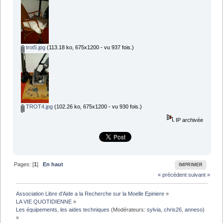
trot5.jpg
(113.18 ko, 675x1200 - vu 937 fois.)
TROT4.jpg
(102.26 ko, 675x1200 - vu 930 fois.)
IP archivée
Pages: [
1
]
En haut
IMPRIMER
« précédent
suivant »
Association Libre d'Aide a la Recherche sur la Moelle Epiniere
»
LA VIE QUOTIDIENNE
»
Les équipements, les aides techniques
(Modérateurs:
sylvia
,
chris26
,
anneso
)
»