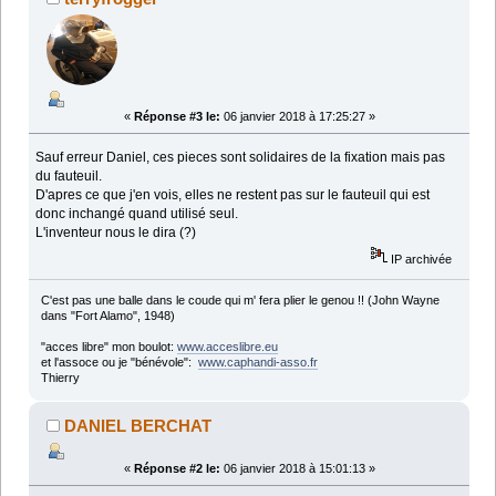
«
Réponse #3 le:
06 janvier 2018 à 17:25:27 »
Sauf erreur Daniel, ces pieces sont solidaires de la fixation mais pas
du fauteuil.
D'apres ce que j'en vois, elles ne restent pas sur le fauteuil qui est
donc inchangé quand utilisé seul.
L'inventeur nous le dira (?)
IP archivée
C'est pas une balle dans le coude qui m' fera plier le genou !! (John Wayne
dans "Fort Alamo", 1948)
"acces libre" mon boulot:
www.acceslibre.eu
et l'assoce ou je "bénévole":
www.caphandi-asso.fr
Thierry
DANIEL BERCHAT
«
Réponse #2 le:
06 janvier 2018 à 15:01:13 »