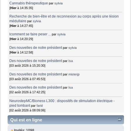
Cannabis thérapeutique
par
sylvia
[
Hier
à 14:35:35]
Recherche de bien-être et de reconnexion au corps après une lésion
médullaire
par
sylvia
[
Hier
à 14:27:45]
lcomment se faire peser ...
par
sylvia
[
Hier
à 14:20:29]
Des nouvelles de notre président
par
sylvia
[
Hier
à 14:12:58]
Des nouvelles de notre président
par
Isa
[03 août 2026 à 15:20:30]
Des nouvelles de notre président
par
misterjp
[03 août 2026 à 07:45:53]
Des nouvelles de notre président
par
Isa
[02 août 2026 à 17:42:25]
NeurostepMC/Bioness L300 : dispositifs de stimulation électrique -
pied tombant
par
farid
[02 août 2026 à 08:09:06]
Qui est en ligne
Invités: 1098