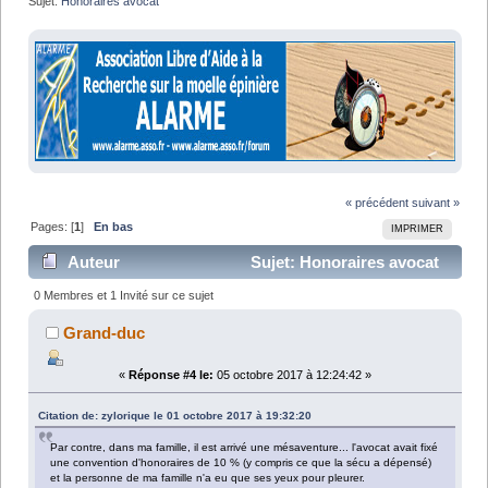
Sujet:
Honoraires avocat
« précédent
suivant »
Pages: [
1
]
En bas
IMPRIMER
Auteur
Sujet: Honoraires avocat
(Lu 9048 fois)
0 Membres et 1 Invité sur ce sujet
Grand-duc
«
Réponse #4 le:
05 octobre 2017 à 12:24:42 »
Citation de: zylorique le 01 octobre 2017 à 19:32:20
Par contre, dans ma famille, il est arrivé une mésaventure... l'avocat avait fixé
une convention d'honoraires de 10 % (y compris ce que la sécu a dépensé)
et la personne de ma famille n'a eu que ses yeux pour pleurer.