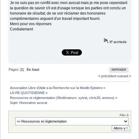
Je ne suis pas en conflit avec mon avocat mais je me pose cependant
la question de savoir s'il est d'usage lorsque les parties ont conclu un
honoraire de résultat, de se voir réclamer des honoraires
complémentaires arguant d'un travail important fourni.
Merci pour vos réponses
Cordialement
IP archivée
Pages: [
1
]
En haut
IMPRIMER
« précédent
suivant »
Association Libre d'Aide a la Recherche sur la Moelle Epiniere
»
LA VIE QUOTIDIENNE
»
Ressources et règlementation
(Modérateurs:
sylvia
,
chris26
,
anneso
) »
Sujet:
Honoraires avocat
Aller à: