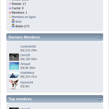
Robots: 17
Caché: 0
Membres: 1
Membres en ligne
:
farid
Baidu (17)
Derniers Membres
Lavandula2
93j 21h 29m
chris26
84j 19h 56m
Arnaud
83j 9h 36m
charlieboy
66j 21h 41m
Gyzmo34
63j 9m
Top membres