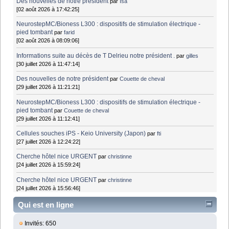
Des nouvelles de notre président
par
Isa
[02 août 2026 à 17:42:25]
NeurostepMC/Bioness L300 : dispositifs de stimulation électrique -
pied tombant
par
farid
[02 août 2026 à 08:09:06]
Informations suite au décès de T Delrieu notre président .
par
gilles
[30 juillet 2026 à 11:47:14]
Des nouvelles de notre président
par
Couette de cheval
[29 juillet 2026 à 11:21:21]
NeurostepMC/Bioness L300 : dispositifs de stimulation électrique -
pied tombant
par
Couette de cheval
[29 juillet 2026 à 11:12:41]
Cellules souches iPS - Keio University (Japon)
par
fti
[27 juillet 2026 à 12:24:22]
Cherche hôtel nice URGENT
par
christinne
[24 juillet 2026 à 15:59:24]
Cherche hôtel nice URGENT
par
christinne
[24 juillet 2026 à 15:56:46]
Qui est en ligne
Invités: 650