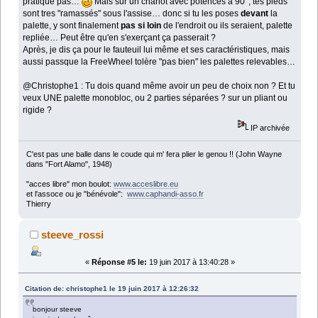
pratique pas…
Mais sur un chariot avec potences à 90°, tes pieds
sont tres "ramassés" sous l'assise… donc si tu les poses
devant
la
palette, y sont finalement
pas si loin
de l'endroit ou ils seraient, palette
repliée… Peut être qu'en s'exerçant ça passerait ?
Après, je dis ça pour le fauteuil lui même et ses caractéristiques, mais
aussi passque la FreeWheel tolère "pas bien" les palettes relevables…
@Christophe1 : Tu dois quand même avoir un peu de choix non ? Et tu
veux UNE palette monobloc, ou 2 parties séparées ? sur un pliant ou
rigide ?
IP archivée
C'est pas une balle dans le coude qui m' fera plier le genou !! (John Wayne
dans "Fort Alamo", 1948)
"acces libre" mon boulot:
www.acceslibre.eu
et l'assoce ou je "bénévole":
www.caphandi-asso.fr
Thierry
steeve_rossi
«
Réponse #5 le:
19 juin 2017 à 13:40:28 »
Citation de: christophe1 le 19 juin 2017 à 12:26:32
bonjour steeve