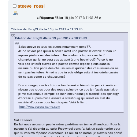
steeve_rossi
«
Réponse #3 le:
19 juin 2017 à 11:31:36 »
Citation de: Frog2Lille le 19 juin 2017 à 11:13:45
Citation de: Frog2Lille le 19 juin 2017 à 10:25:09
Salut steeve et tous les autres notamment nono77,
Je ne savais pas qu'un K series avait une palette relevable et non un
repose pieds avec des tubes... Ne confonds tu pas avec le K
champion qui lui ne sera pas adapté à une freewheel? Perso je ne
vois pas l'interêt d'avoir une palette comme repose pieds dans la
mesure où l'on porte des chaussures et qu'avec des chaussures on ne
sent pas les tubes. A moins que tu sois obligé suite à tes orteils cassés
de ne pas porter de chaussures?
Bon courage pour le choix de ton faueuil si biensûr tu peux investir au
niveau des roues pour des roues spinergy, ce que je n'avais pas fait et
je me suis rendue compte de mon erreur donc j'ai racheté des spinergy
d'occase auprès d'une assoce à strasbourg qui remet en état du
matériel d'occase pour handicapés. Voilà le lien :
http://www.access-sante.com
Salut Steeve,
En fait nous avons un peu le même problème en terme d'handicap. Pour la
palette je t'ai répondu au sujet Freewheel donc j'ai fait un copier coller pour
que tu vois ma réponse ci-dessous. Et oui, tu as raison, je n'avais pas pensé