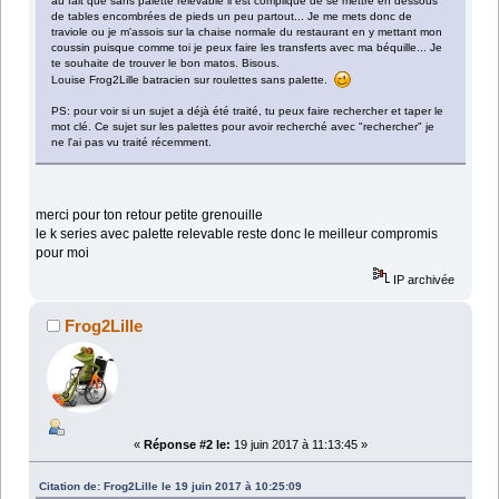
au fait que sans palette relevable il est compliqué de se mettre en dessous
de tables encombrées de pieds un peu partout... Je me mets donc de
traviole ou je m'assois sur la chaise normale du restaurant en y mettant mon
coussin puisque comme toi je peux faire les transferts avec ma béquille... Je
te souhaite de trouver le bon matos. Bisous.
Louise Frog2Lille batracien sur roulettes sans palette.
PS: pour voir si un sujet a déjà été traité, tu peux faire rechercher et taper le
mot clé. Ce sujet sur les palettes pour avoir recherché avec "rechercher" je
ne l'ai pas vu traité récemment.
merci pour ton retour petite grenouille
le k series avec palette relevable reste donc le meilleur compromis
pour moi
IP archivée
Frog2Lille
«
Réponse #2 le:
19 juin 2017 à 11:13:45 »
Citation de: Frog2Lille le 19 juin 2017 à 10:25:09