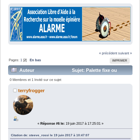
« précédent
suivant »
Pages:
1
[
2
]
En bas
IMPRIMER
Auteur
Sujet: Palette fixe ou
relevable (Lu 27564 fois)
0 Membres et 1 Invité sur ce sujet
terryfrogger
«
Réponse #6 le:
19 juin 2017 à 17:25:01 »
Citation de: steeve_rossi le 19 juin 2017 à 10:47:07