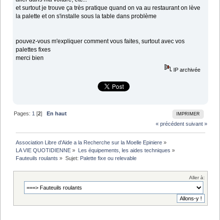
et surtout je trouve ça très pratique quand on va au restaurant on lève
la palette et on s'installe sous la table dans problème
pouvez-vous m'expliquer comment vous faites, surtout avec vos
palettes fixes
merci bien
IP archivée
Pages:
1
[
2
]
En haut
IMPRIMER
« précédent
suivant »
Association Libre d'Aide a la Recherche sur la Moelle Epiniere
»
LA VIE QUOTIDIENNE
»
Les équipements, les aides techniques
»
Fauteuils roulants
»
Sujet:
Palette fixe ou relevable
Aller à: