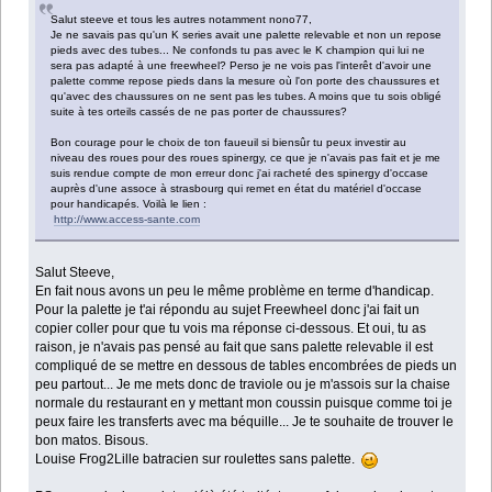
Salut steeve et tous les autres notamment nono77,
Je ne savais pas qu'un K series avait une palette relevable et non un repose
pieds avec des tubes... Ne confonds tu pas avec le K champion qui lui ne
sera pas adapté à une freewheel? Perso je ne vois pas l'interêt d'avoir une
palette comme repose pieds dans la mesure où l'on porte des chaussures et
qu'avec des chaussures on ne sent pas les tubes. A moins que tu sois obligé
suite à tes orteils cassés de ne pas porter de chaussures?
Bon courage pour le choix de ton faueuil si biensûr tu peux investir au
niveau des roues pour des roues spinergy, ce que je n'avais pas fait et je me
suis rendue compte de mon erreur donc j'ai racheté des spinergy d'occase
auprès d'une assoce à strasbourg qui remet en état du matériel d'occase
pour handicapés. Voilà le lien :
http://www.access-sante.com
Salut Steeve,
En fait nous avons un peu le même problème en terme d'handicap.
Pour la palette je t'ai répondu au sujet Freewheel donc j'ai fait un
copier coller pour que tu vois ma réponse ci-dessous. Et oui, tu as
raison, je n'avais pas pensé au fait que sans palette relevable il est
compliqué de se mettre en dessous de tables encombrées de pieds un
peu partout... Je me mets donc de traviole ou je m'assois sur la chaise
normale du restaurant en y mettant mon coussin puisque comme toi je
peux faire les transferts avec ma béquille... Je te souhaite de trouver le
bon matos. Bisous.
Louise Frog2Lille batracien sur roulettes sans palette.