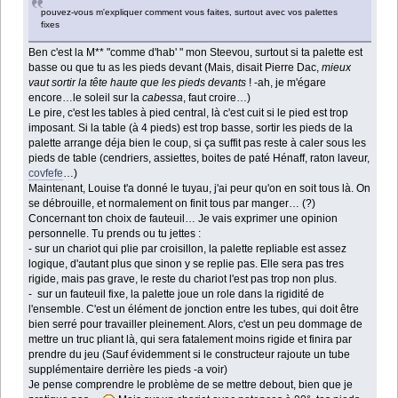
pouvez-vous m'expliquer comment vous faites, surtout avec vos palettes
fixes
Ben c'est la M** "comme d'hab' " mon Steevou, surtout si ta palette est
basse ou que tu as les pieds devant (Mais, disait Pierre Dac,
mieux
vaut sortir la tête haute que les pieds devants
! -ah, je m'égare
encore…le soleil sur la
cabessa
, faut croire…)
Le pire, c'est les tables à pied central, là c'est cuit si le pied est trop
imposant. Si la table (à 4 pieds) est trop basse, sortir les pieds de la
palette arrange déja bien le coup, si ça suffit pas reste à caler sous les
pieds de table (cendriers, assiettes, boites de paté Hénaff, raton laveur,
covfefe
…)
Maintenant, Louise t'a donné le tuyau, j'ai peur qu'on en soit tous là. On
se débrouille, et normalement on finit tous par manger… (?)
Concernant ton choix de fauteuil… Je vais exprimer une opinion
personnelle. Tu prends ou tu jettes :
- sur un chariot qui plie par croisillon, la palette repliable est assez
logique, d'autant plus que sinon y se replie pas. Elle sera pas tres
rigide, mais pas grave, le reste du chariot l'est pas trop non plus.
- sur un fauteuil fixe, la palette joue un role dans la rigidité de
l'ensemble. C'est un élément de jonction entre les tubes, qui doit être
bien serré pour travailler pleinement. Alors, c'est un peu dommage de
mettre un truc pliant là, qui sera fatalement moins rigide et finira par
prendre du jeu (Sauf évidemment si le constructeur rajoute un tube
supplémentaire derrière les pieds -a voir)
Je pense comprendre le problème de se mettre debout, bien que je