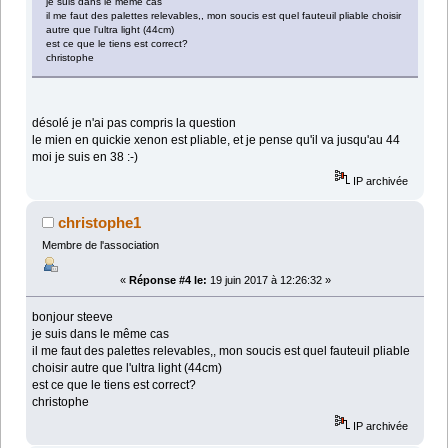
je suis dans le même cas
il me faut des palettes relevables,, mon soucis est quel fauteuil pliable choisir
autre que l'ultra light (44cm)
est ce que le tiens est correct?
christophe
désolé je n'ai pas compris la question
le mien en quickie xenon est pliable, et je pense qu'il va jusqu'au 44
moi je suis en 38 :-)
IP archivée
christophe1
Membre de l'association
«
Réponse #4 le:
19 juin 2017 à 12:26:32 »
bonjour steeve
je suis dans le même cas
il me faut des palettes relevables,, mon soucis est quel fauteuil pliable
choisir autre que l'ultra light (44cm)
est ce que le tiens est correct?
christophe
IP archivée