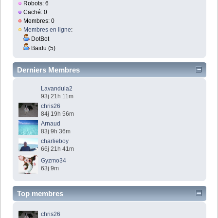
Robots: 6
Caché: 0
Membres: 0
Membres en ligne
:
DotBot
Baidu (5)
Derniers Membres
Lavandula2
93j 21h 11m
chris26
84j 19h 56m
Arnaud
83j 9h 36m
charlieboy
66j 21h 41m
Gyzmo34
63j 9m
Top membres
chris26