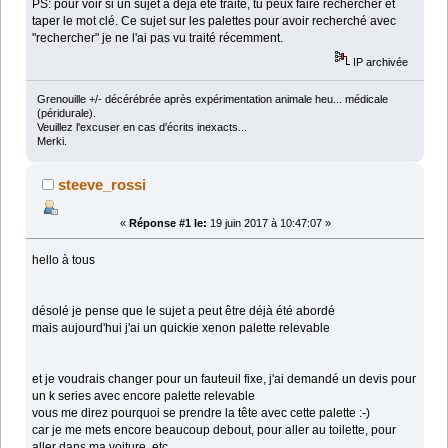
PS: pour voir si un sujet a déjà été traité, tu peux faire rechercher et
taper le mot clé. Ce sujet sur les palettes pour avoir recherché avec
"rechercher" je ne l'ai pas vu traité récemment.
IP archivée
Grenouille +/- décérébrée après expérimentation animale heu... médicale
(péridurale).
Veuillez l'excuser en cas d'écrits inexacts...
Merki.
steeve_rossi
«
Réponse #1 le:
19 juin 2017 à 10:47:07 »
hello à tous
désolé je pense que le sujet a peut être déjà été abordé
mais aujourd'hui j'ai un quickie xenon palette relevable
et je voudrais changer pour un fauteuil fixe, j'ai demandé un devis pour
un k series avec encore palette relevable
vous me direz pourquoi se prendre la tête avec cette palette :-)
car je me mets encore beaucoup debout, pour aller au toilette, pour
aller dans ma voiture, etc...