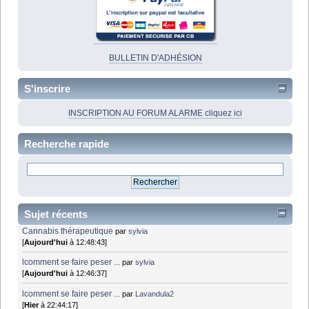
BULLETIN D'ADHÉSION
S'inscrire
INSCRIPTION AU FORUM ALARME cliquez ici
Recherche rapide
Sujet récents
Cannabis thérapeutique
par
sylvia
[
Aujourd'hui
à 12:48:43]
lcomment se faire peser ...
par
sylvia
[
Aujourd'hui
à 12:46:37]
lcomment se faire peser ...
par
Lavandula2
[
Hier
à 22:44:17]