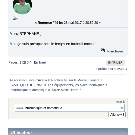
«
Réponse #49 le:
23 mai 2017 à 20:52:20 »
Merci STEPHANE ,
Mais je suis presque tout le temps en fauteuil manuel !
IP archivée
Pages:
1
[
2
]
3
4
En haut
IMPRIMER
« précédent
suivant »
Association Libre d'Aide a la Recherche sur la Moelle Epiniere
»
LA VIE QUOTIDIENNE
»
Les équipements, les aides techniques
»
Informatique et domotique
»
Sujet:
Mains libres ?
Aller à:
Utilisateur