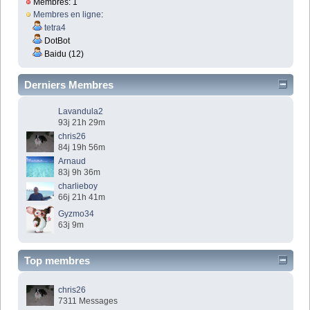
Membres: 1
Membres en ligne
:
tetra4
DotBot
Baidu (12)
Derniers Membres
Lavandula2
93j 21h 29m
chris26
84j 19h 56m
Arnaud
83j 9h 36m
charlieboy
66j 21h 41m
Gyzmo34
63j 9m
Top membres
chris26
7311 Messages