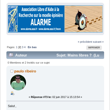
« précédent
suivant »
Pages:
1
[
2
]
3
4
En bas
IMPRIMER
Auteur
Sujet: Mains libres ? (Lu
131891 fois)
0 Membres et 2 Invités sur ce sujet
paulo ribeiro
«
Réponse #73 le:
02 juin 2017 à 15:13:54 »
Salut ,