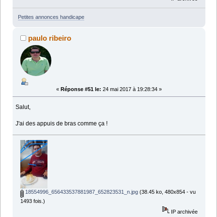
Petites annonces handicape
paulo ribeiro
«
Réponse #51 le:
24 mai 2017 à 19:28:34 »
Salut,
J'ai des appuis de bras comme ça !
18554996_656433537881987_652823531_n.jpg
(38.45 ko, 480x854 - vu
1493 fois.)
IP archivée