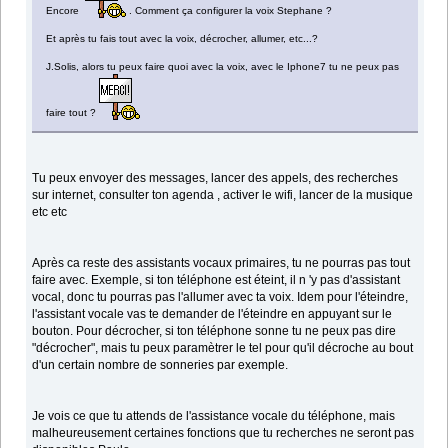
Encore
. Comment ça configurer la voix Stephane ?
Et après tu fais tout avec la voix, décrocher, allumer, etc...?
J.Solis, alors tu peux faire quoi avec la voix, avec le Iphone7 tu ne peux pas
faire tout ?
Tu peux envoyer des messages, lancer des appels, des recherches
sur internet, consulter ton agenda , activer le wifi, lancer de la musique
etc etc
Après ca reste des assistants vocaux primaires, tu ne pourras pas tout
faire avec. Exemple, si ton téléphone est éteint, il n 'y pas d'assistant
vocal, donc tu pourras pas l'allumer avec ta voix. Idem pour l'éteindre,
l'assistant vocale vas te demander de l'éteindre en appuyant sur le
bouton. Pour décrocher, si ton téléphone sonne tu ne peux pas dire
"décrocher", mais tu peux paramètrer le tel pour qu'il décroche au bout
d'un certain nombre de sonneries par exemple.
Je vois ce que tu attends de l'assistance vocale du téléphone, mais
malheureusement certaines fonctions que tu recherches ne seront pas