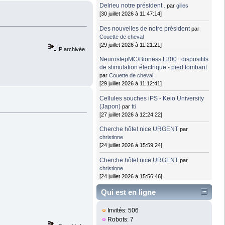
Delrieu notre président .
par
gilles
[30 juillet 2026 à 11:47:14]
Des nouvelles de notre président
par
Couette de cheval
[29 juillet 2026 à 11:21:21]
IP archivée
NeurostepMC/Bioness L300 : dispositifs
de stimulation électrique - pied tombant
par
Couette de cheval
[29 juillet 2026 à 11:12:41]
Cellules souches iPS - Keio University
(Japon)
par
fti
[27 juillet 2026 à 12:24:22]
Cherche hôtel nice URGENT
par
christinne
[24 juillet 2026 à 15:59:24]
Cherche hôtel nice URGENT
par
christinne
[24 juillet 2026 à 15:56:46]
Qui est en ligne
Invités: 506
Robots: 7