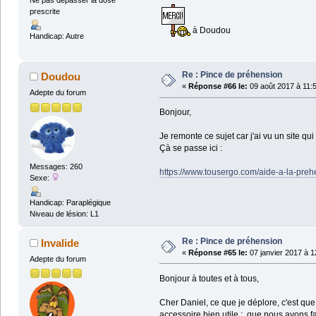
prescrite
à Doudou
Handicap: Autre
Re : Pince de préhension
Doudou
«
Réponse #66 le:
09 août 2017 à 11:
Adepte du forum
Bonjour,
Je remonte ce sujet car j'ai vu un site q
Çà se passe ici :
Messages: 260
https://www.tousergo.com/aide-a-la-preh
Sexe:
Handicap: Paraplégique
Niveau de lésion: L1
Re : Pince de préhension
Invalide
«
Réponse #65 le:
07 janvier 2017 à 1
Adepte du forum
Bonjour à toutes et à tous,
Cher Daniel, ce que je déplore, c'est q
accessoire bien utile ; que nous avons f