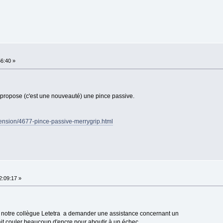
56:40 »
ui propose (c'est une nouveauté) une pince passive.
ension/4677-pince-passive-merrygrip.html
2:09:17 »
ue notre collègue Letetra a demander une assistance concernant un
ait couler beaucoup d'encre pour aboutir à un échec.