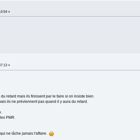
10:54 »
47:13 »
 retard mais ils finissent par le faire si on insiste bien.
ais ils ne préviennent pas quand il y aura du retard.
p.
 les PMR.
qui ne lâche jamais l'affaire.