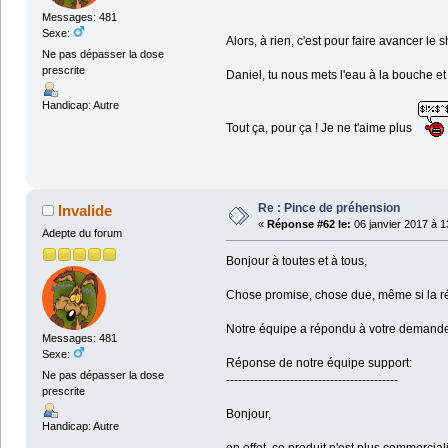
Messages: 481
Sexe:
Alors, à rien, c'est pour faire avancer le 
Ne pas dépasser la dose
prescrite
Daniel, tu nous mets l'eau à la bouche e
Handicap: Autre
Tout ça, pour ça ! Je ne t'aime plus
Re : Pince de préhension
Invalide
«
Réponse #62 le:
06 janvier 2017 à 1
Adepte du forum
Bonjour à toutes et à tous,
Chose promise, chose due, même si la r
Notre équipe a répondu à votre demand
Messages: 481
Sexe:
Réponse de notre équipe support:
Ne pas dépasser la dose
-------------------------------------------
prescrite
Bonjour,
Handicap: Autre