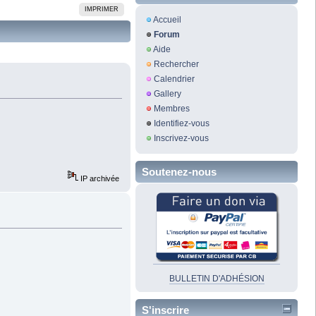
IMPRIMER
Accueil
Forum
Aide
Rechercher
Calendrier
Gallery
Membres
Identifiez-vous
Inscrivez-vous
Soutenez-nous
IP archivée
BULLETIN D'ADHÉSION
S'inscrire