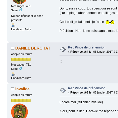
Messages: 481
Donc, sur ce coup, tous ceux qui se sont 
Sexe:
(sur la plage abandonnée, coquillages et
Ne pas dépasser la dose
prescrite
Ceci écrit, je t'ai menti, je t'aime
Handicap: Autre
Précision : Non, je ne suis pagaie mai
Re : Pince de préhension
DANIEL BERCHAT
«
Réponse #64 le:
06 janvier 2017 à 1
Adepte du forum
:::
Messages: 731
Sexe:
Handicap: Autre
Re : Pince de préhension
Invalide
«
Réponse #63 le:
06 janvier 2017 à 1
Adepte du forum
Encore moi (fait chier Invalide)
Alors, pour le lien ,Hacavie me répond :