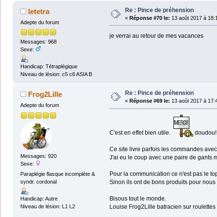
Re : Pince de préhension
letetra
«
Réponse #70 le:
13 août 2017 à 18:
Adepte du forum
je verrai au retour de mes vacances
Messages: 968
Sexe:
Handicap: Tétraplégique
Niveau de lésion: c5 c6 ASIA B
Re : Pince de préhension
Frog2Lille
«
Réponse #69 le:
13 août 2017 à 17:
Adepte du forum
C'est en effet bien utile.
doudou!
Ce site livre parfois les commandes avec du
Messages: 920
J'ai eu le coup avec une paire de gants m
Sexe:
Pour la communication ce n'est pas le to
Paraplégie flasque incomplète &
syndr. cordonal
Sinon ils ont de bons produits pour nous
Bisous tout le monde.
Handicap: Autre
Niveau de lésion: L1 L2
Louise Frog2Lille batracien sur roulettes 