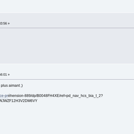
33:56 »
56:01 »
 plus aimant ;)
ce-pr
éhension-889/dp/B0048FH4XE/ref=pd_nav_hcs_bia_t_2?
FRWJWZF12H3V2DM6VY