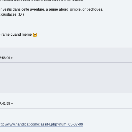
investis dans cette aventure, à prime abord, simple, ont échoués.
 crustacés :D )
s je rame quand même
7:58:06 »
7:41:55 »
http://www.handicat.com/classif4.php?num=05-07-09