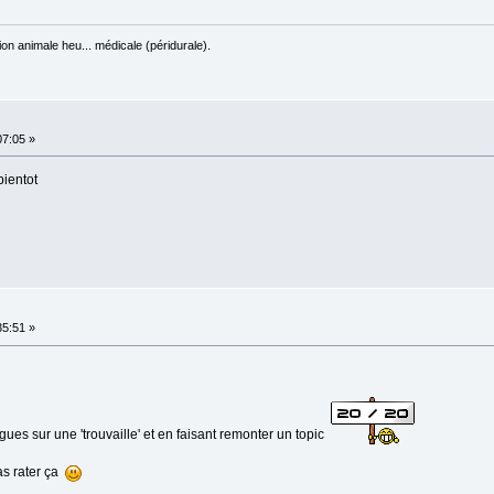
on animale heu... médicale (péridurale).
07:05 »
bientot
35:51 »
gues sur une 'trouvaille' et en faisant remonter un topic
as rater ça