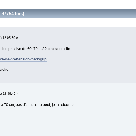
 97754 fois)
 12:05:39 »
sion passive de 60, 70 et 80 cm sur ce site
ince-de-prehension-merrygrip/
erche
à 18:36:40 »
 a 70 cm, pas d'aimant au bout, je la retourne.