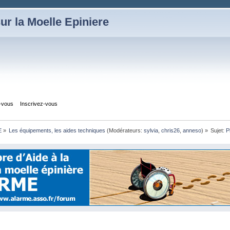
ur la Moelle Epiniere
z-vous
Inscrivez-vous
E
»
Les équipements, les aides techniques
(Modérateurs:
sylvia
,
chris26
,
anneso
) »
Sujet:
P