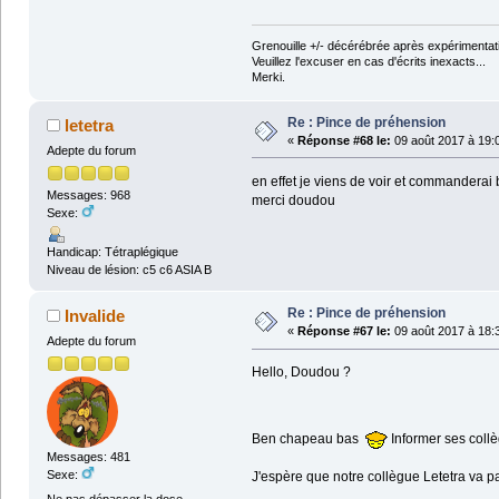
Grenouille +/- décérébrée après expérimentati
Veuillez l'excuser en cas d'écrits inexacts...
Merki.
Re : Pince de préhension
letetra
«
Réponse #68 le:
09 août 2017 à 19:
Adepte du forum
en effet je viens de voir et commanderai 
Messages: 968
merci doudou
Sexe:
Handicap: Tétraplégique
Niveau de lésion: c5 c6 ASIA B
Re : Pince de préhension
Invalide
«
Réponse #67 le:
09 août 2017 à 18:
Adepte du forum
Hello, Doudou ?
Ben chapeau bas
Informer ses collè
Messages: 481
Sexe:
J'espère que notre collègue Letetra va p
Ne pas dépasser la dose