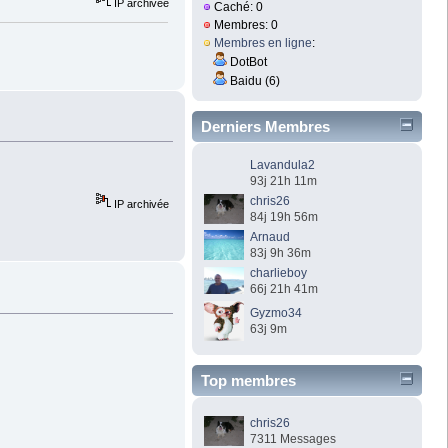
IP archivée
Caché: 0
Membres: 0
Membres en ligne
:
DotBot
Baidu (6)
Derniers Membres
Lavandula2
93j 21h 11m
chris26
IP archivée
84j 19h 56m
Arnaud
83j 9h 36m
charlieboy
66j 21h 41m
Gyzmo34
63j 9m
Top membres
chris26
7311 Messages