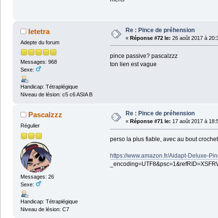
Re : Pince de préhension
letetra
«
Réponse #72 le:
26 août 2017 à 20:
Adepte du forum
pince passive? pascalzzz
Messages: 968
ton lien est vague
Sexe:
Handicap: Tétraplégique
Niveau de lésion: c5 c6 ASIA B
Re : Pince de préhension
Pascalzzz
«
Réponse #71 le:
17 août 2017 à 18:
Régulier
perso la plus fiable, avec au bout crochet
https://www.amazon.fr/Aidapt-Deluxe-Pin
_encoding=UTF8&psc=1&refRID=XS
Messages: 26
Sexe:
Handicap: Tétraplégique
Niveau de lésion: C7