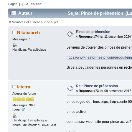
Pages: [
1
]
2
3
En bas
Auteur
Sujet: Pince de préhension (Lu
0 Membres et 1 Invité sur ce sujet
Pince de préhension
Ritababreb
«
Réponse #74 le:
11 décembre 2024 à
Messages: 1
Je viens de trouver des pinces de préhen
Handicap: Paraplégique
https://www.nestor-nestor.com/produit/p
Si cela peut aider les personnes en rech
Re : Pince de préhension
letetra
«
Réponse #73 le:
09 novembre 2017 
Adepte du forum
pince reçue de : tous ergo, trop courte 60
Messages: 968
Sexe:
pince active
Handicap: Tétraplégique
connaissez-vs un site pour pince active?
Niveau de lésion: c5 c6 ASIA B
merci