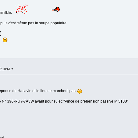
shmilblic
t puis c'est même pas la soupe populaire.
3:10:41 »
éponse de Hacavie et le lien ne marchent pas
e N° 396-RUY-7A3W ayant pour sujet: "Pince de préhension passive M 5108"