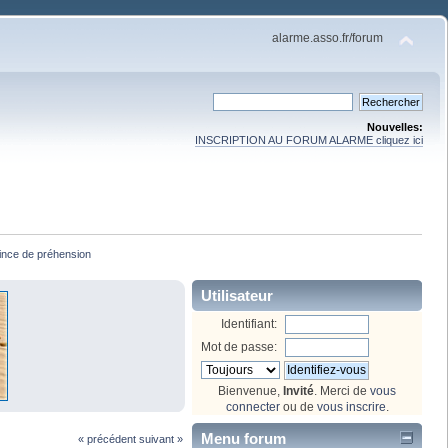
alarme.asso.fr/forum
Nouvelles:
INSCRIPTION AU FORUM ALARME cliquez ici
ince de préhension
Utilisateur
Identifiant:
Mot de passe:
Bienvenue,
Invité
. Merci de
vous
connecter
ou de
vous inscrire
.
Menu forum
« précédent
suivant »