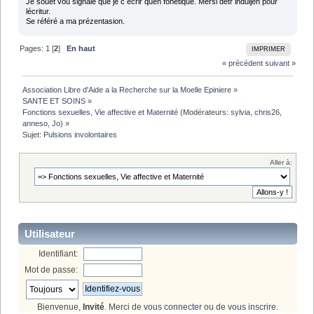
Je souét vou signalé que je c écrir quen fonétique. Mérsi détr induljen pour
lécritur.
Se référé a ma prézentasion.
Pages:
1
[
2
]
En haut
IMPRIMER
« précédent
suivant »
Association Libre d'Aide a la Recherche sur la Moelle Epiniere
»
SANTE ET SOINS
»
Fonctions sexuelles, Vie affective et Maternité
(Modérateurs:
sylvia
,
chris26
,
anneso
,
Jo
) »
Sujet:
Pulsions involontaires
Aller à:
Utilisateur
Identifiant:
Mot de passe:
Bienvenue,
Invité
. Merci de
vous connecter
ou de
vous inscrire
.