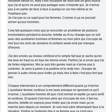
Nouvelle venue ici, mais c'est l'occasion de vous dire un gros soucis
que j'ai et qu'on ne peut pas partager avec n'importe qui. Je n'arrive
pas à en parler de face à face à quelqu'un car moi même je ne
l'explique pas.
Je n'ai pas vu ce sujet pour les femmes. Comme si ça ne pouvait
arriver qu'aux hommes.
Cela fait quelques mois que je rencontre un problème de pulsions
involontaires pendant la douche, toilette au lit ou change que ce soit
avec des auxiliaires hommes et femmes ou mon père qui s'occupe de
moi tous les soirs de semaine et certains week-end par manque
d'heures.
J'ai des envies au niveau cérébral et le simple fait que je sache qu'on
me lave en haut ou en bas me donne envie. Parfois j'ai si envie que j'ai
de fortes migraines. Moi je suis très genée mais je n'arrive pas à
controler. Je sens à peine à la poitrine et le reste rien. J'essaie de
penser à autre chose pour éviter ça mais rien à faire c'est plus fort que
moi.
Chaque intervenant a un comportement différent quand ça m'arrive.
L'auxiliaire femme continue à me laver presque en ignorant ce qu'il
m'arrive. L'auxiliaire homme dit que c'est normal et repète ça sans arrêt
et continue. Et quand c'est mon père qui s'occupe de moi, il fait ma
douche, toilette en express pour éviter que j'ai envie mais ça ne
marche plus depuis un moment. Je vois mon père désemparé face à la
situation. Parfois je l'entends dire à sa femme que ce n'est plus