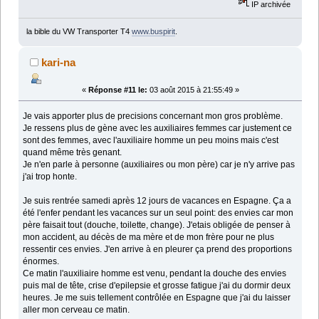
IP archivée
la bible du VW Transporter T4
www.buspirit
.
kari-na
«
Réponse #11 le:
03 août 2015 à 21:55:49 »
Je vais apporter plus de precisions concernant mon gros problème.
Je ressens plus de gène avec les auxiliaires femmes car justement ce
sont des femmes, avec l'auxiliaire homme un peu moins mais c'est
quand même très genant.
Je n'en parle à personne (auxiliaires ou mon père) car je n'y arrive pas
j'ai trop honte.
Je suis ‎rentrée samedi après 12 jours de vacances en Espagne. Ça a
été l'enfer pendant les vacances sur un seul point: des envies car mon
père faisait tout (douche, toilette, change). J'etais obligée de penser à
mon accident, au décès de ma mère et de mon frère pour ne plus
ressentir ces envies. J'en arrive à en pleurer ça prend des proportions
énormes.
Ce matin l'auxiliaire homme est venu, pendant la douche des envies
puis mal de tête, crise d'epilepsie et grosse fatigue j'ai du dormir deux
heures. Je me suis tellement contrôlée en Espagne que j'ai du laisser
aller mon cerveau ce matin.