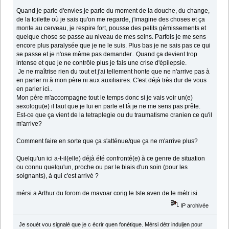
Quand je parle d'envies je parle du moment de la douche, du change,
de la toilette où je sais qu'on me regarde, j'imagine des choses et ça
monte au cerveau, je respire fort, pousse des petits gémissements et
quelque chose se passe au niveau de mes seins. Parfois je me sens
encore plus paralysée que je ne le suis. Plus bas je ne sais pas ce qui
se passe et je n'ose même pas demander.. Quand ça devient trop
intense et que je ne contrôle plus je fais une crise d'épilepsie.
Je ne maîtrise rien du tout et j'ai tellement honte que ne n'arrive pas à
en parler ni à mon père ni aux auxiliaires. C'est déjà très dur de vous
en parler ici..
Mon père m'accompagne tout le temps donc si je vais voir un(e)
sexologu(e) il faut que je lui en parle et là je ne me sens pas prête.
Est-ce que ça vient de la tetraplegie ou du traumatisme cranien ce qu'il
m'arrive?
Comment faire en sorte que ça s'atténue/que ça ne m'arrive plus?
Quelqu'un ici a-t-il(elle) déjà été confronté(e) à ce genre de situation
ou connu quelqu'un, proche ou par le biais d'un soin (pour les
‎soignants), à qui c'est arrivé ?
mérsi a Arthur du forom de mavoar corig le tste aven de le métr isi.
IP archivée
Je souét vou signalé que je c écrir quen fonétique. Mérsi détr induljen pour