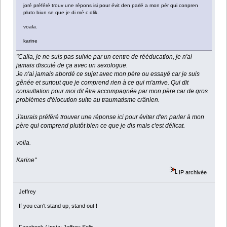
joré préféré trouv une répons isi pour évit den parlé a mon pér qui conpren
pluto biun se que je di mé c dlik.
voala.
karine
"Calia, je ne suis pas suivie par un centre de rééducation, je n'ai
jamais discuté de ça avec un sexologue.
Je n'ai jamais abordé ce sujet avec mon père ou essayé car je suis
gênée et surtout que je comprend rien à ce qui m'arrive. Qui dit
consultation pour moi dit être accompagnée par mon père car de gros
problèmes d'élocution suite au traumatisme crânien.
J'aurais préféré trouver une réponse ici pour éviter d'en parler à mon
père qui comprend plutôt bien ce que je dis mais c'est délicat.
voila.
Karine"
IP archivée
Jeffrey
If you can't stand up, stand out !
Facebook / Insta: Jeffrey Solis