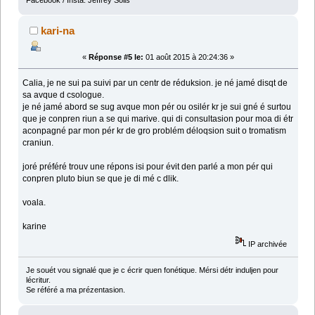
kari-na
«
Réponse #5 le:
01 août 2015 à 20:24:36 »
Calia, je ne sui pa suivi par un centr de réduksion. je né jamé disqt de
sa avque d csologue.
je né jamé abord se sug avque mon pér ou osilér kr je sui gné é surtou
que je conpren riun a se qui marive. qui di consultasion pour moa di étr
aconpagné par mon pér kr de gro problém déloqsion suit o tromatism
craniun.
joré préféré trouv une répons isi pour évit den parlé a mon pér qui
conpren pluto biun se que je di mé c dlik.
voala.
karine
IP archivée
Je souét vou signalé que je c écrir quen fonétique. Mérsi détr induljen pour
lécritur.
Se référé a ma prézentasion.