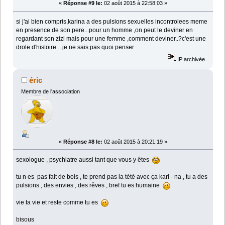
«
Réponse #9 le:
02 août 2015 à 22:58:03 »
si j'ai bien compris,karina a des pulsions sexuelles incontrolees meme
en presence de son pere...pour un homme ,on peut le deviner en
regardant son zizi mais pour une femme ,comment deviner..?c'est une
drole d'histoire ...je ne sais pas quoi penser
IP archivée
éric
Membre de l'association
«
Réponse #8 le:
02 août 2015 à 20:21:19 »
sexologue , psychiatre aussi tant que vous y êtes
tu n es pas fait de bois , te prend pas la tété avec ça kari - na , tu a des
pulsions , des envies , des rêves , bref tu es humaine
vie ta vie et reste comme tu es
bisous