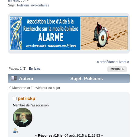
anneso
,
Jo
) »
Sujet:
Pulsions involontaires
« précédent
suivant »
Pages:
1
[
2
]
En bas
IMPRIMER
Auteur
Sujet: Pulsions
involontaires (Lu 43226 fois)
0 Membres et 1 Invité sur ce sujet
patrickp
Membre de l'association
«
Réponse #15 le:
04 août 2015 à 11:13:53 »