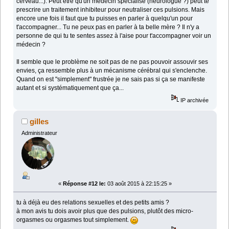
cerveau...). Peut être qu'un médecin spécialisé (neurologue ?) peut te
prescrire un traitement inhibiteur pour neutraliser ces pulsions. Mais
encore une fois il faut que tu puisses en parler à quelqu'un pour
t'accompagner... Tu ne peux pas en parler à ta belle mère ? Il n'y a
personne de qui tu te sentes assez à l'aise pour t'accompagner voir un
médecin ?
Il semble que le problème ne soit pas de ne pas pouvoir assouvir ses
envies, ça ressemble plus à un mécanisme cérébral qui s'enclenche.
Quand on est "simplement" frustrée je ne sais pas si ça se manifeste
autant et si systématiquement que ça...
IP archivée
gilles
Administrateur
«
Réponse #12 le:
03 août 2015 à 22:15:25 »
tu à déjà eu des relations sexuelles et des petits amis ?
à mon avis tu dois avoir plus que des pulsions, plutôt des micro-
orgasmes ou orgasmes tout simplement.