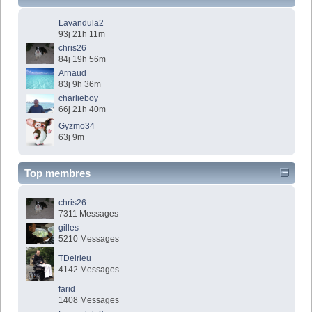
Lavandula2
93j 21h 11m
chris26
84j 19h 56m
Arnaud
83j 9h 36m
charlieboy
66j 21h 40m
Gyzmo34
63j 9m
Top membres
chris26
7311 Messages
gilles
5210 Messages
TDelrieu
4142 Messages
farid
1408 Messages