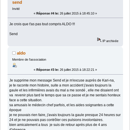
send
Invité
«
Réponse #4 le:
26 juillet 2015 à 18:45:10 »
Je crois que t'as pas tout compris ALDO !!!
Send
IP archivée
aldo
Membre de l'association
«
Réponse #3 le:
26 juillet 2015 à 18:22:21 »
Je supprime mon message Send et je m'excuse auprès de Kari-na,
je te raconte mon histoire, suite a mon accident j'avais toujours la
gaule et les infirmières avais du mal a me sondé , elle me disaient ont
va revenir plus tard le temps que sa ce passe et je me sentais honteux
face a cette situation.
sa amusais le médecin chef parfois, et les aides soignantes a cette
époque
je ne pouvais rien faire, j'avais toujours la gaule presque 24 heures sur
24 et je ne pouvais pas contrôler ces pulsions involontaires.
bien amicalement a tous je suis de retour après plus de 4 ans
d'absence.