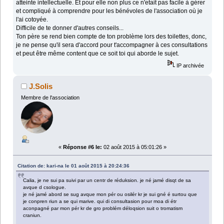
atteinte intellectuelle. Et pour elle non plus ce n'etait pas facile à gérer
et compliqué à comprendre pour les bénévoles de l'association où je
l'ai cotoyée.
Difficile de te donner d'autres conseils...
Ton père se rend bien compte de ton problème lors des toilettes, donc,
je ne pense qu'il sera d'accord pour t'accompagner à ces consultations
et peut être même content que ce soit toi qui aborde le sujet.
IP archivée
J.Solis
Membre de l'association
«
Réponse #6 le:
02 août 2015 à 05:01:26 »
Citation de: kari-na le 01 août 2015 à 20:24:36
Calia, je ne sui pa suivi par un centr de réduksion. je né jamé disqt de sa
avque d csologue.
je né jamé abord se sug avque mon pér ou osilér kr je sui gné é surtou que
je conpren riun a se qui marive. qui di consultasion pour moa di étr
aconpagné par mon pér kr de gro problém déloqsion suit o tromatism
craniun.